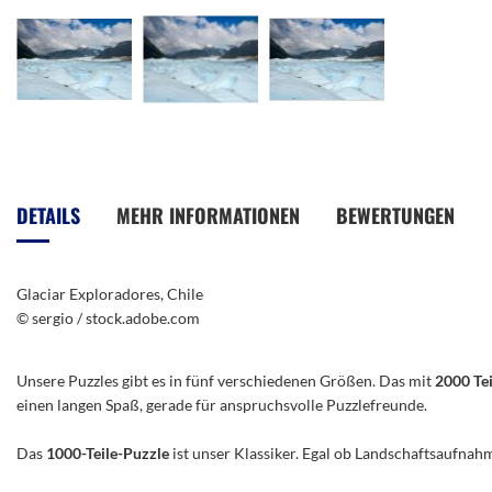
Zum
Anfang
der
DETAILS
MEHR INFORMATIONEN
BEWERTUNGEN
Bildergalerie
springen
Glaciar Exploradores, Chile
© sergio / stock.adobe.com
Unsere Puzzles gibt es in fünf verschiedenen Größen. Das mit
2000 Te
einen langen Spaß, gerade für anspruchsvolle Puzzlefreunde.
Das
1000-Teile-Puzzle
ist unser Klassiker. Egal ob Landschaftsaufnah