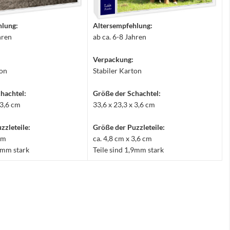
hlung:
Altersempfehlung:
hren
ab ca. 6-8 Jahren
Verpackung:
ton
Stabiler Karton
hachtel:
Größe der Schachtel:
 3,6 cm
33,6 x 23,3 x 3,6 cm
zzleteile:
Größe der Puzzleteile:
 cm
ca. 4,8 cm x 3,6 cm
,9mm stark
Teile sind 1,9mm stark