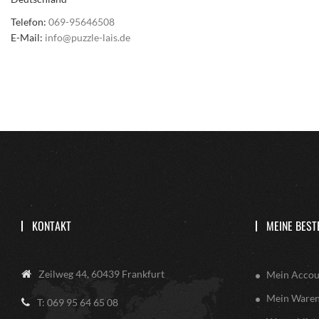
Telefon:
069-95646508
E-Mail:
info@puzzle-lais.de
KONTAKT
MEINE BEST
Zeilweg 44, 60439 Frankfurt
Mein Accou
Mein Ware
T: 069 95 64 65 08