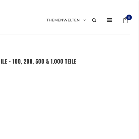
Mein 
0
THEMENWELTEN
E - 100, 200, 500 & 1.000 TEILE