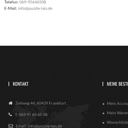
Telefon:
069-95646508
E-Mail:
info@puzzle-lais.de
KONTAKT
MEINE BEST
Zeilweg 44, 60439 Frankfurt
Mein Accou
Mein Ware
T: 069 95 64 65 08
Wunschlist
Email: info@puzzle-lais.de