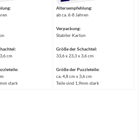
hlung:
Altersempfehlung:
hren
ab ca. 6-8 Jahren
Verpackung:
ton
Stabiler Karton
hachtel:
Größe der Schachtel:
 3,6 cm
33,6 x 23,3 x 3,6 cm
zzleteile:
Größe der Puzzleteile:
 cm
ca. 4,8 cm x 3,6 cm
,9mm stark
Teile sind 1,9mm stark