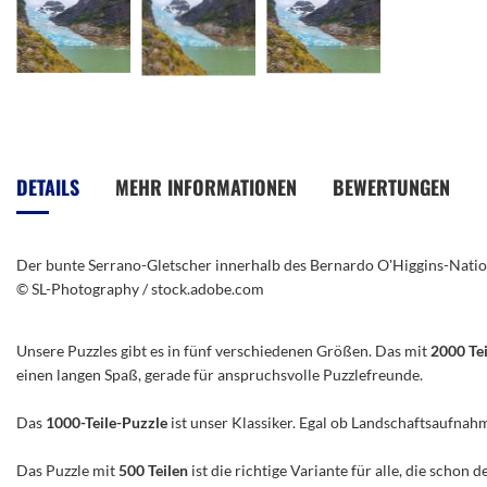
Zum
Anfang
der
DETAILS
MEHR INFORMATIONEN
BEWERTUNGEN
Bildergalerie
springen
Der bunte Serrano-Gletscher innerhalb des Bernardo O'Higgins-Nation
© SL-Photography / stock.adobe.com
Unsere Puzzles gibt es in fünf verschiedenen Größen. Das mit
2000 Te
einen langen Spaß, gerade für anspruchsvolle Puzzlefreunde.
Das
1000-Teile-Puzzle
ist unser Klassiker. Egal ob Landschaftsaufnah
Das Puzzle mit
500 Teilen
ist die richtige Variante für alle, die scho