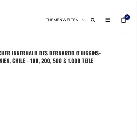
Mein 
0
THEMENWELTEN
SCHER INNERHALB DES BERNARDO O'HIGGINS-
EN, CHILE - 100, 200, 500 & 1.000 TEILE