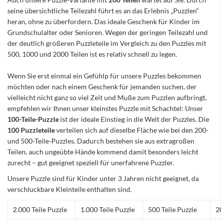
seine übersichtliche Teilezahl führt es an das Erlebnis „Puzzlen“
heran, ohne zu überfordern. Das ideale Geschenk für Kinder im
Grundschulalter oder Senioren. Wegen der geringen Teilezahl und
der deutlich größeren Puzzleteile im Vergleich zu den Puzzles mit
500, 1000 und 2000 Teilen ist es relativ schnell zu legen.
Wenn Sie erst einmal ein Gefühlp für unsere Puzzles bekommen
möchten oder nach einem Geschenk für jemanden suchen, der
vielleicht nicht ganz so viel Zeit und Muße zum Puzzlen aufbringt,
empfehlen wir Ihnen unser kleinstes Puzzle mit Schachtel: Unser
100-Teile-Puzzle
ist der ideale Einstieg in die Welt der Puzzles. Die
100 Puzzleteile
verteilen sich auf dieselbe Fläche wie bei den 200-
und 500-Teile-Puzzles. Dadurch bestehen sie aus extragroßen
Teilen, auch ungeübte Hände kommend damit besonders leicht
zurecht – gut geeignet speziell für unerfahrene Puzzler.
Unsere Puzzle sind für Kinder unter 3 Jahren nicht geeignet, da
verschluckbare Kleinteile enthalten sind.
2.000 Teile Puzzle
1.000 Teile Puzzle
500 Teile Puzzle
2