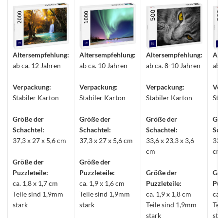
Altersempfehlung:
Altersempfehlung:
Altersempfehlung:
A
ab ca. 12 Jahren
ab ca. 10 Jahren
ab ca. 8-10 Jahren
a
Verpackung:
Verpackung:
Verpackung:
V
Stabiler Karton
Stabiler Karton
Stabiler Karton
S
Größe der
Größe der
Größe der
G
Schachtel:
Schachtel:
Schachtel:
S
37,3 x 27 x 5,6 cm
37,3 x 27 x 5,6 cm
33,6 x 23,3 x 3,6
3
cm
c
Größe der
Größe der
Puzzleteile:
Puzzleteile:
Größe der
G
ca. 1,8 x 1,7 cm
ca. 1,9 x 1,6 cm
Puzzleteile:
P
Teile sind 1,9mm
Teile sind 1,9mm
ca. 1,9 x 1,8 cm
c
stark
stark
Teile sind 1,9mm
T
stark
s