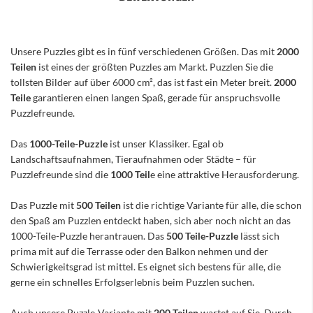
Unsere Puzzles gibt es in fünf verschiedenen Größen. Das mit
2000
Teilen
ist eines der größten Puzzles am Markt. Puzzlen Sie die
tollsten Bilder auf über 6000 cm², das ist fast ein Meter breit.
2000
Teile
garantieren einen langen Spaß, gerade für anspruchsvolle
Puzzlefreunde.
Das
1000-Teile-Puzzle
ist unser Klassiker. Egal ob
Landschaftsaufnahmen, Tieraufnahmen oder Städte – für
Puzzlefreunde sind die
1000 Teil
e eine attraktive Herausforderung.
Das Puzzle mit
500 Teilen
ist die richtige Variante für alle, die schon
den Spaß am Puzzlen entdeckt haben, sich aber noch nicht an das
1000-Teile-Puzzle herantrauen. Das
500 Teile-Puzzle
lässt sich
prima mit auf die Terrasse oder den Balkon nehmen und der
Schwierigkeitsgrad ist mittel. Es eignet sich bestens für alle, die
gerne ein schnelles Erfolgserlebnis beim Puzzlen suchen.
Auch unsere Puzzle-Variante mit
200 Teilen
wartet auf Sie. Durch