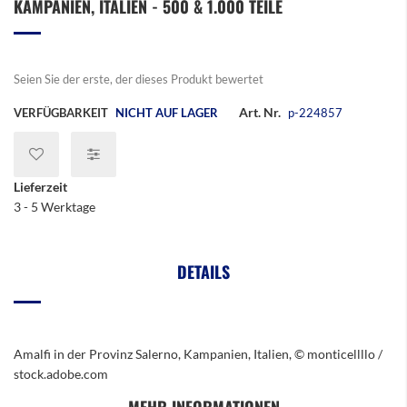
KAMPANIEN, ITALIEN - 500 & 1.000 TEILE
der
Bildergalerie
springen
Seien Sie der erste, der dieses Produkt bewertet
Art. Nr.
VERFÜGBARKEIT
NICHT AUF LAGER
p-224857
Lieferzeit
3 - 5 Werktage
DETAILS
Amalfi in der Provinz Salerno, Kampanien, Italien, © monticellllo /
stock.adobe.com