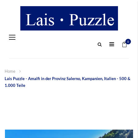
Navigation
Mein 
umschalten
0
Home
Lais Puzzle - Amalfi in der Provinz Salerno, Kampanien, Italien - 500 &
1.000 Teile
Zum
Ende
der
Bildergalerie
springen