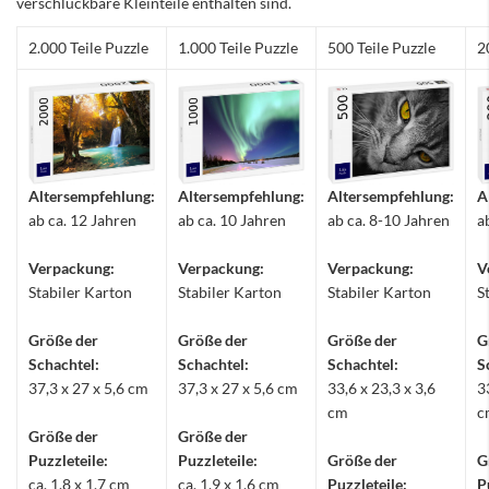
verschluckbare Kleinteile enthalten sind.
2.000 Teile Puzzle
1.000 Teile Puzzle
500 Teile Puzzle
2
Altersempfehlung:
Altersempfehlung:
Altersempfehlung:
A
ab ca. 12 Jahren
ab ca. 10 Jahren
ab ca. 8-10 Jahren
a
Verpackung:
Verpackung:
Verpackung:
V
Stabiler Karton
Stabiler Karton
Stabiler Karton
S
Größe der
Größe der
Größe der
G
Schachtel:
Schachtel:
Schachtel:
S
37,3 x 27 x 5,6 cm
37,3 x 27 x 5,6 cm
33,6 x 23,3 x 3,6
3
cm
c
Größe der
Größe der
Puzzleteile:
Puzzleteile:
Größe der
G
ca. 1,8 x 1,7 cm
ca. 1,9 x 1,6 cm
Puzzleteile:
P