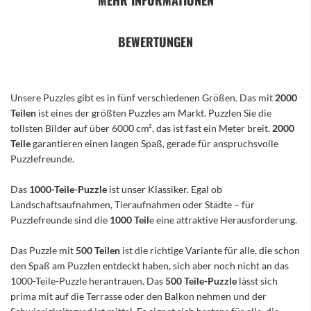
MEHR INFORMATIONEN
BEWERTUNGEN
Unsere Puzzles gibt es in fünf verschiedenen Größen. Das mit
2000
Teilen
ist eines der größten Puzzles am Markt. Puzzlen Sie die
tollsten Bilder auf über 6000 cm², das ist fast ein Meter breit.
2000
Teile
garantieren einen langen Spaß, gerade für anspruchsvolle
Puzzlefreunde.
Das
1000-Teile-Puzzle
ist unser Klassiker. Egal ob
Landschaftsaufnahmen, Tieraufnahmen oder Städte – für
Puzzlefreunde sind die
1000 Teil
e eine attraktive Herausforderung.
Das Puzzle mit
500 Teilen
ist die richtige Variante für alle, die schon
den Spaß am Puzzlen entdeckt haben, sich aber noch nicht an das
1000-Teile-Puzzle herantrauen. Das
500 Teile-Puzzle
lässt sich
prima mit auf die Terrasse oder den Balkon nehmen und der