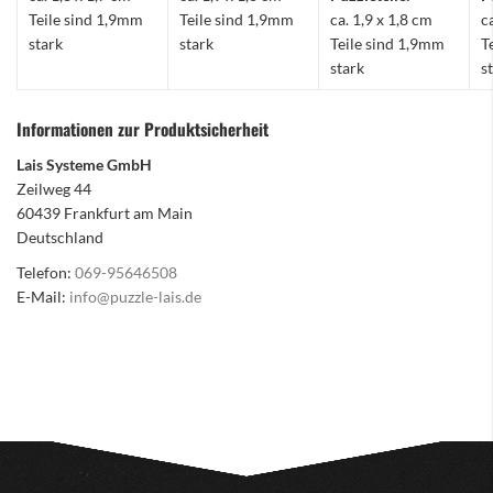
Teile sind 1,9mm
Teile sind 1,9mm
ca. 1,9 x 1,8 cm
c
stark
stark
Teile sind 1,9mm
T
stark
s
Informationen zur Produktsicherheit
Lais Systeme GmbH
Zeilweg 44
60439 Frankfurt am Main
Deutschland
Telefon:
069-95646508
E-Mail:
info@puzzle-lais.de