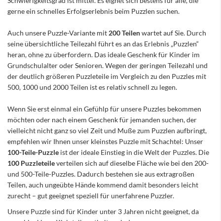
Schwierigkeitsgrad ist mittel. Es eignet sich bestens für alle, die
gerne ein schnelles Erfolgserlebnis beim Puzzlen suchen.
Auch unsere Puzzle-Variante mit
200 Teilen
wartet auf Sie. Durch
seine übersichtliche Teilezahl führt es an das Erlebnis „Puzzlen“
heran, ohne zu überfordern. Das ideale Geschenk für Kinder im
Grundschulalter oder Senioren. Wegen der geringen Teilezahl und
der deutlich größeren Puzzleteile im Vergleich zu den Puzzles mit
500, 1000 und 2000 Teilen ist es relativ schnell zu legen.
Wenn Sie erst einmal ein Gefühlp für unsere Puzzles bekommen
möchten oder nach einem Geschenk für jemanden suchen, der
vielleicht nicht ganz so viel Zeit und Muße zum Puzzlen aufbringt,
empfehlen wir Ihnen unser kleinstes Puzzle mit Schachtel: Unser
100-Teile-Puzzle
ist der ideale Einstieg in die Welt der Puzzles. Die
100 Puzzleteile
verteilen sich auf dieselbe Fläche wie bei den 200-
und 500-Teile-Puzzles. Dadurch bestehen sie aus extragroßen
Teilen, auch ungeübte Hände kommend damit besonders leicht
zurecht – gut geeignet speziell für unerfahrene Puzzler.
Unsere Puzzle sind für Kinder unter 3 Jahren nicht geeignet, da