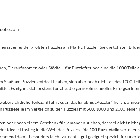
.adobe.com
ilen
ist eines der größten Puzzles am Markt. Puzzlen Sie die tollsten Bilder
men, Tieraufnahmen oder Städte – für Puzzlefreunde sind die
1000 Teil
e 
n den Spaß am Puzzlen entdeckt haben, sich aber noch nicht an das 1000-Te
el. Es eignet sich bestens für alle, die gerne ein schnelles Erfolgserleb
e übersichtliche Teilezahl führt es an das Erlebnis „Puzzlen“ heran, ohn
Puzzleteile im Vergleich zu den Puzzles mit 500, 1000 und 2000 Teilen ist
n oder nach einem Geschenk für jemanden suchen, der vielleicht nicht 
 der ideale Einstieg in die Welt der Puzzles. Die
100 Puzzleteile
verteilen 
mmend damit besonders leicht zurecht – gut geeignet speziell für unerfa