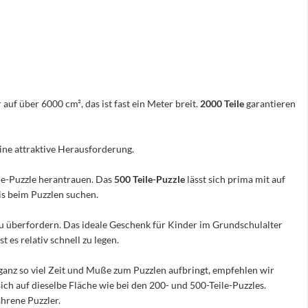
 auf über 6000 cm², das ist fast ein Meter breit.
2000 Teile
garantieren
eine attraktive Herausforderung.
ile-Puzzle herantrauen. Das
500 Teile-Puzzle
lässt sich prima mit auf
nis beim Puzzlen suchen.
e zu überfordern. Das ideale Geschenk für Kinder im Grundschulalter
 es relativ schnell zu legen.
ganz so viel Zeit und Muße zum Puzzlen aufbringt, empfehlen wir
sich auf dieselbe Fläche wie bei den 200- und 500-Teile-Puzzles.
hrene Puzzler.