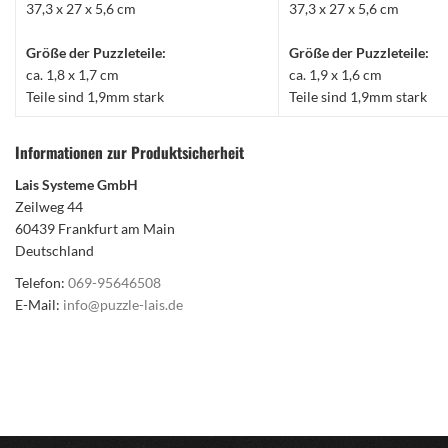
37,3 x 27 x 5,6 cm
37,3 x 27 x 5,6 cm
Größe der Puzzleteile:
Größe der Puzzleteile:
ca. 1,8 x 1,7 cm
ca. 1,9 x 1,6 cm
Teile sind 1,9mm stark
Teile sind 1,9mm stark
Informationen zur Produktsicherheit
Lais Systeme GmbH
Zeilweg 44
60439 Frankfurt am Main
Deutschland
Telefon:
069-95646508
E-Mail:
info@puzzle-lais.de