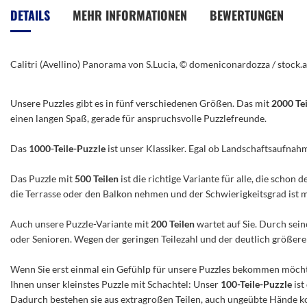
der
DETAILS
MEHR INFORMATIONEN
BEWERTUNGEN
Bildergalerie
springen
Calitri (Avellino) Panorama von S.Lucia, © domeniconardozza / stock
Unsere Puzzles gibt es in fünf verschiedenen Größen. Das mit
2000 Te
einen langen Spaß, gerade für anspruchsvolle Puzzlefreunde.
Das
1000-Teile-Puzzle
ist unser Klassiker. Egal ob Landschaftsaufnah
Das Puzzle mit
500 Teilen
ist die richtige Variante für alle, die scho
die Terrasse oder den Balkon nehmen und der Schwierigkeitsgrad ist mitt
Auch unsere Puzzle-Variante mit
200 Teilen
wartet auf Sie. Durch sein
oder Senioren. Wegen der geringen Teilezahl und der deutlich größeren 
Wenn Sie erst einmal ein Gefühlp für unsere Puzzles bekommen möchte
Ihnen unser kleinstes Puzzle mit Schachtel: Unser
100-Teile-Puzzle
ist
Dadurch bestehen sie aus extragroßen Teilen, auch ungeübte Hände ko