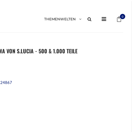
Mein 
0
THEMENWELTEN
A VON S.LUCIA - 500 & 1.000 TEILE
224867