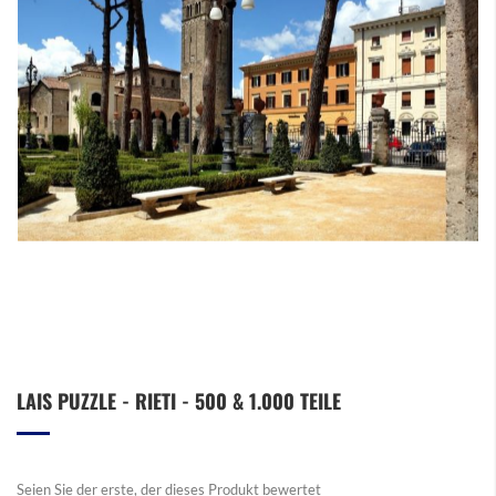
Zum
LAIS PUZZLE - RIETI - 500 & 1.000 TEILE
Anfang
der
Bildergalerie
springen
Seien Sie der erste, der dieses Produkt bewertet