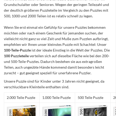
Grundschulalter oder Senioren. Wegen der geringen Teilezahl und
der deutlich größeren Puzzleteile im Vergleich zu den Puzzles mit
500, 1000 und 2000 Teilen ist es relativ schnell zu legen.
Wenn Sie erst einmal ein Gefühlp für unsere Puzzles bekommen
möchten oder nach einem Geschenk für jemanden suchen, der
vielleicht nicht ganz so viel Zeit und Muße zum Puzzlen aufbringt,
empfehlen wir Ihnen unser kleinstes Puzzle mit Schachtel: Unser
100-Teile-Puzzle
ist der ideale Einstieg in die Welt der Puzzles. Die
100 Puzzleteile
verteilen sich auf dieselbe Fläche wie bei den 200-
und 500-Teile-Puzzles. Dadurch bestehen sie aus extragroßen
Teilen, auch ungeübte Hände kommend damit besonders leicht
zurecht – gut geeignet speziell für unerfahrene Puzzler.
Unsere Puzzle sind für Kinder unter 3 Jahren nicht geeignet, da
verschluckbare Kleinteile enthalten sind.
2.000 Teile Puzzle
1.000 Teile Puzzle
500 Teile Puzzle
2