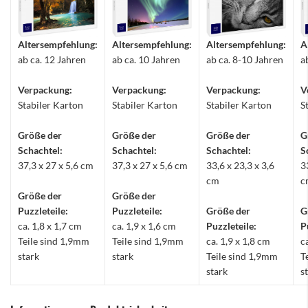
Altersempfehlung:
Altersempfehlung:
Altersempfehlung:
A
ab ca. 12 Jahren
ab ca. 10 Jahren
ab ca. 8-10 Jahren
a
Verpackung:
Verpackung:
Verpackung:
V
Stabiler Karton
Stabiler Karton
Stabiler Karton
S
Größe der
Größe der
Größe der
G
Schachtel:
Schachtel:
Schachtel:
S
37,3 x 27 x 5,6 cm
37,3 x 27 x 5,6 cm
33,6 x 23,3 x 3,6
3
cm
c
Größe der
Größe der
Puzzleteile:
Puzzleteile:
Größe der
G
ca. 1,8 x 1,7 cm
ca. 1,9 x 1,6 cm
Puzzleteile:
P
Teile sind 1,9mm
Teile sind 1,9mm
ca. 1,9 x 1,8 cm
c
stark
stark
Teile sind 1,9mm
T
stark
s