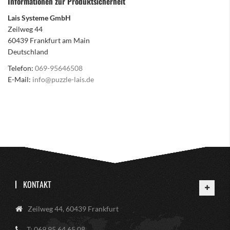
Informationen zur Produktsicherheit
Lais Systeme GmbH
Zeilweg 44
60439 Frankfurt am Main
Deutschland
Telefon:
069-95646508
E-Mail:
info@puzzle-lais.de
KONTAKT
Zeilweg 44, 60439 Frankfurt
T: 069 95 64 65 08