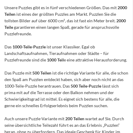
Unsere Puzzles gibt es in fünf verschiedenen Größen. Das mit
2000
Teilen
ist eines der größten Puzzles am Markt. Puzzlen Sie die
tollsten Bilder auf über 6000 cm², das ist fast ein Meter breit.
2000
Teile
garantieren einen langen Spaß, gerade für anspruchsvolle
Puzzlefreunde.
Das
1000-Teile-Puzzle
ist unser Klassiker. Egal ob
Landschaftsaufnahmen, Tieraufnahmen oder Städte – für
Puzzlefreunde sind die
1000 Teil
e eine attraktive Herausforderung.
Das Puzzle mit
500 Teilen
ist die richtige Variante für alle, die schon
den Spaß am Puzzlen entdeckt haben, sich aber noch nicht an das
1000-Teile-Puzzle herantrauen. Das
500 Teile-Puzzle
lässt sich
prima mit auf die Terrasse oder den Balkon nehmen und der
Schwierigkeitsgrad ist mittel. Es eignet sich bestens für alle, die
gerne ein schnelles Erfolgserlebnis beim Puzzlen suchen.
Auch unsere Puzzle-Variante mit
200 Teilen
wartet auf Sie. Durch
seine übersichtliche Teilezahl führt es an das Erlebnis „Puzzlen“
heran, ohne zu überfordern. Das ideale Geschenk für Kinder im