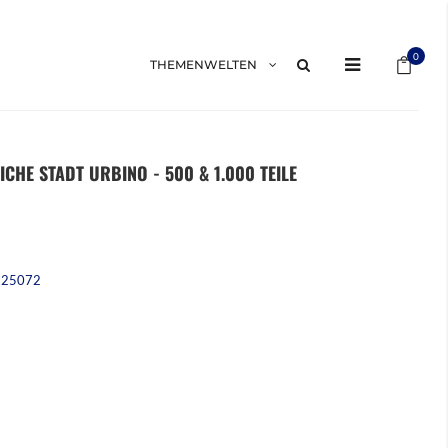
Mein 
0
THEMENWELTEN
LICHE STADT URBINO - 500 & 1.000 TEILE
225072