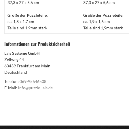
37,3 x 27 x 5,6 cm
37,3 x 27 x 5,6 cm
Größe der Puzzleteile:
Größe der Puzzleteile:
ca. 1,8 x 1,7 cm
ca. 1,9 x 1,6 cm
Teile sind 1,9mm stark
Teile sind 1,9mm stark
Informationen zur Produktsicherheit
Lais Systeme GmbH
Zeilweg 44
60439 Frankfurt am Main
Deutschland
Telefon:
069-95646508
E-Mail:
info@puzzle-lais.de