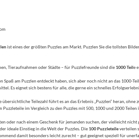
com
ilen
ist eines der größten Puzzles am Markt. Puzzlen Sie die tollsten Bilder
men, Tieraufnahmen oder Städte – für Puzzlefreunde sind die
1000 Teil
e 
n den Spaß am Puzzlen entdeckt haben, sich aber noch nicht an das 1000-Te
el. Es eignet sich bestens für alle, die gerne ein schnelles Erfolgserleb
e übersichtliche Teilezahl führt es an das Erlebnis „Puzzlen“ heran, ohn
Puzzleteile im Vergleich zu den Puzzles mit 500, 1000 und 2000 Teilen ist
n oder nach einem Geschenk für jemanden suchen, der vielleicht nicht 
 der ideale Einstieg in die Welt der Puzzles. Die
100 Puzzleteile
verteilen 
mmend damit besonders leicht zurecht – gut geeignet speziell für unerfa