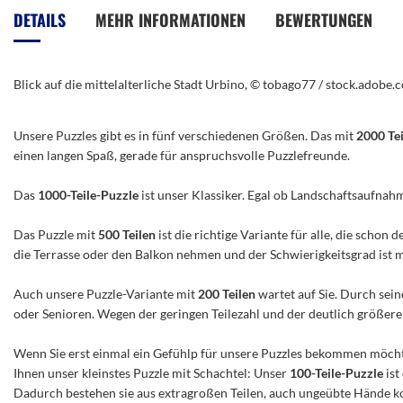
der
DETAILS
MEHR INFORMATIONEN
BEWERTUNGEN
Bildergalerie
springen
Blick auf die mittelalterliche Stadt Urbino, © tobago77 / stock.adobe.
Unsere Puzzles gibt es in fünf verschiedenen Größen. Das mit
2000 Te
einen langen Spaß, gerade für anspruchsvolle Puzzlefreunde.
Das
1000-Teile-Puzzle
ist unser Klassiker. Egal ob Landschaftsaufnah
Das Puzzle mit
500 Teilen
ist die richtige Variante für alle, die scho
die Terrasse oder den Balkon nehmen und der Schwierigkeitsgrad ist mitt
Auch unsere Puzzle-Variante mit
200 Teilen
wartet auf Sie. Durch sein
oder Senioren. Wegen der geringen Teilezahl und der deutlich größeren 
Wenn Sie erst einmal ein Gefühlp für unsere Puzzles bekommen möchte
Ihnen unser kleinstes Puzzle mit Schachtel: Unser
100-Teile-Puzzle
ist
Dadurch bestehen sie aus extragroßen Teilen, auch ungeübte Hände ko