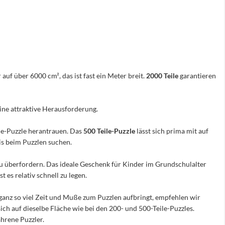
 auf über 6000 cm², das ist fast ein Meter breit.
2000 Teile
garantieren
eine attraktive Herausforderung.
ile-Puzzle herantrauen. Das
500 Teile-Puzzle
lässt sich prima mit auf
nis beim Puzzlen suchen.
e zu überfordern. Das ideale Geschenk für Kinder im Grundschulalter
 es relativ schnell zu legen.
ganz so viel Zeit und Muße zum Puzzlen aufbringt, empfehlen wir
sich auf dieselbe Fläche wie bei den 200- und 500-Teile-Puzzles.
hrene Puzzler.