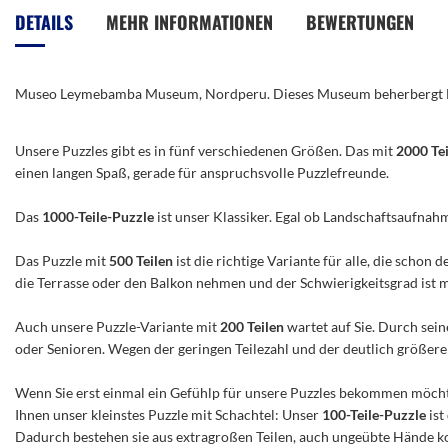
der
DETAILS
MEHR INFORMATIONEN
BEWERTUNGEN
Bildergalerie
springen
Museo Leymebamba Museum, Nordperu. Dieses Museum beherbergt Mum
Unsere Puzzles gibt es in fünf verschiedenen Größen. Das mit
2000 Te
einen langen Spaß, gerade für anspruchsvolle Puzzlefreunde.
Das
1000-Teile-Puzzle
ist unser Klassiker. Egal ob Landschaftsaufnah
Das Puzzle mit
500 Teilen
ist die richtige Variante für alle, die scho
die Terrasse oder den Balkon nehmen und der Schwierigkeitsgrad ist mitt
Auch unsere Puzzle-Variante mit
200 Teilen
wartet auf Sie. Durch sein
oder Senioren. Wegen der geringen Teilezahl und der deutlich größeren 
Wenn Sie erst einmal ein Gefühlp für unsere Puzzles bekommen möchte
Ihnen unser kleinstes Puzzle mit Schachtel: Unser
100-Teile-Puzzle
ist
Dadurch bestehen sie aus extragroßen Teilen, auch ungeübte Hände ko