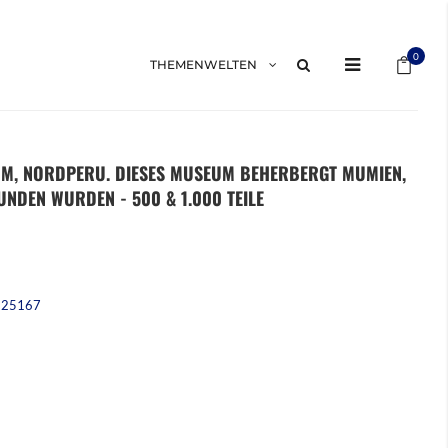
Mein 
0
THEMENWELTEN
UM, NORDPERU. DIESES MUSEUM BEHERBERGT MUMIEN,
UNDEN WURDEN - 500 & 1.000 TEILE
225167