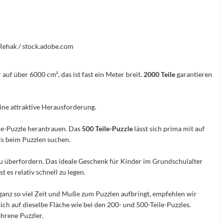
ehak / stock.adobe.com
 auf über 6000 cm², das ist fast ein Meter breit.
2000 Teile
garantieren
eine attraktive Herausforderung.
ile-Puzzle herantrauen. Das
500 Teile-Puzzle
lässt sich prima mit auf
nis beim Puzzlen suchen.
e zu überfordern. Das ideale Geschenk für Kinder im Grundschulalter
 es relativ schnell zu legen.
ganz so viel Zeit und Muße zum Puzzlen aufbringt, empfehlen wir
sich auf dieselbe Fläche wie bei den 200- und 500-Teile-Puzzles.
hrene Puzzler.