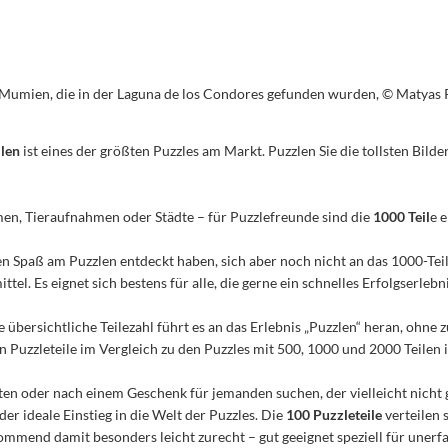
ien, die in der Laguna de los Condores gefunden wurden, © Matyas R
ilen
ist eines der größten Puzzles am Markt. Puzzlen Sie die tollsten Bilder
men, Tieraufnahmen oder Städte – für Puzzlefreunde sind die
1000 Teil
e 
n den Spaß am Puzzlen entdeckt haben, sich aber noch nicht an das 1000-Te
el. Es eignet sich bestens für alle, die gerne ein schnelles Erfolgserleb
e übersichtliche Teilezahl führt es an das Erlebnis „Puzzlen“ heran, ohn
Puzzleteile im Vergleich zu den Puzzles mit 500, 1000 und 2000 Teilen ist
n oder nach einem Geschenk für jemanden suchen, der vielleicht nicht 
 der ideale Einstieg in die Welt der Puzzles. Die
100 Puzzleteile
verteilen 
mmend damit besonders leicht zurecht – gut geeignet speziell für unerfa