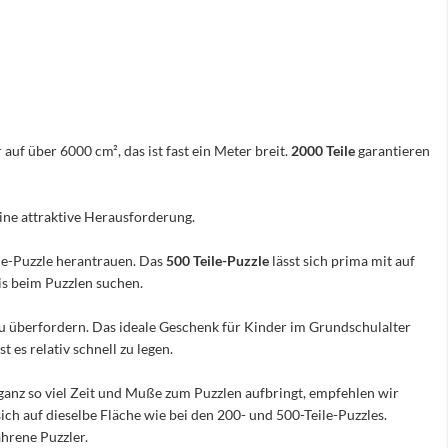
 auf über 6000 cm², das ist fast ein Meter breit.
2000 Teile
garantieren
eine attraktive Herausforderung.
ile-Puzzle herantrauen. Das
500 Teile-Puzzle
lässt sich prima mit auf
nis beim Puzzlen suchen.
e zu überfordern. Das ideale Geschenk für Kinder im Grundschulalter
 es relativ schnell zu legen.
ganz so viel Zeit und Muße zum Puzzlen aufbringt, empfehlen wir
sich auf dieselbe Fläche wie bei den 200- und 500-Teile-Puzzles.
hrene Puzzler.