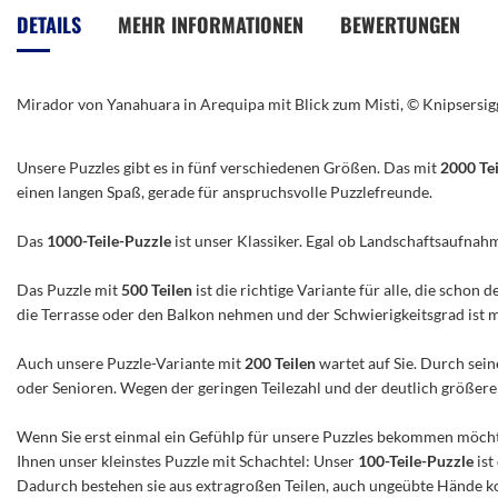
der
DETAILS
MEHR INFORMATIONEN
BEWERTUNGEN
Bildergalerie
springen
Mirador von Yanahuara in Arequipa mit Blick zum Misti, © Knipsersig
Unsere Puzzles gibt es in fünf verschiedenen Größen. Das mit
2000 Te
einen langen Spaß, gerade für anspruchsvolle Puzzlefreunde.
Das
1000-Teile-Puzzle
ist unser Klassiker. Egal ob Landschaftsaufnah
Das Puzzle mit
500 Teilen
ist die richtige Variante für alle, die scho
die Terrasse oder den Balkon nehmen und der Schwierigkeitsgrad ist mitt
Auch unsere Puzzle-Variante mit
200 Teilen
wartet auf Sie. Durch sein
oder Senioren. Wegen der geringen Teilezahl und der deutlich größeren 
Wenn Sie erst einmal ein Gefühlp für unsere Puzzles bekommen möchte
Ihnen unser kleinstes Puzzle mit Schachtel: Unser
100-Teile-Puzzle
ist
Dadurch bestehen sie aus extragroßen Teilen, auch ungeübte Hände ko