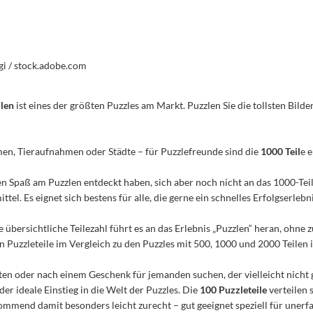
gi / stock.adobe.com
ilen
ist eines der größten Puzzles am Markt. Puzzlen Sie die tollsten Bilder
men, Tieraufnahmen oder Städte – für Puzzlefreunde sind die
1000 Teil
e 
n den Spaß am Puzzlen entdeckt haben, sich aber noch nicht an das 1000-Te
el. Es eignet sich bestens für alle, die gerne ein schnelles Erfolgserleb
e übersichtliche Teilezahl führt es an das Erlebnis „Puzzlen“ heran, ohn
Puzzleteile im Vergleich zu den Puzzles mit 500, 1000 und 2000 Teilen ist
n oder nach einem Geschenk für jemanden suchen, der vielleicht nicht 
 der ideale Einstieg in die Welt der Puzzles. Die
100 Puzzleteile
verteilen 
mmend damit besonders leicht zurecht – gut geeignet speziell für unerfa