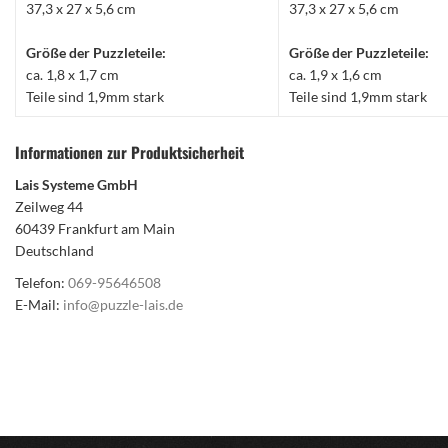
37,3 x 27 x 5,6 cm
37,3 x 27 x 5,6 cm
Größe der Puzzleteile:
Größe der Puzzleteile:
ca. 1,8 x 1,7 cm
ca. 1,9 x 1,6 cm
Teile sind 1,9mm stark
Teile sind 1,9mm stark
Informationen zur Produktsicherheit
Lais Systeme GmbH
Zeilweg 44
60439 Frankfurt am Main
Deutschland
Telefon:
069-95646508
E-Mail:
info@puzzle-lais.de