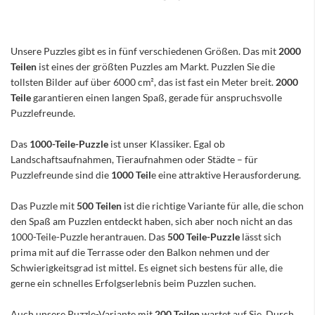
Unsere Puzzles gibt es in fünf verschiedenen Größen. Das mit
2000
Teilen
ist eines der größten Puzzles am Markt. Puzzlen Sie die
tollsten Bilder auf über 6000 cm², das ist fast ein Meter breit.
2000
Teile
garantieren einen langen Spaß, gerade für anspruchsvolle
Puzzlefreunde.
Das
1000-Teile-Puzzle
ist unser Klassiker. Egal ob
Landschaftsaufnahmen, Tieraufnahmen oder Städte – für
Puzzlefreunde sind die
1000 Teil
e eine attraktive Herausforderung.
Das Puzzle mit
500 Teilen
ist die richtige Variante für alle, die schon
den Spaß am Puzzlen entdeckt haben, sich aber noch nicht an das
1000-Teile-Puzzle herantrauen. Das
500 Teile-Puzzle
lässt sich
prima mit auf die Terrasse oder den Balkon nehmen und der
Schwierigkeitsgrad ist mittel. Es eignet sich bestens für alle, die
gerne ein schnelles Erfolgserlebnis beim Puzzlen suchen.
Auch unsere Puzzle-Variante mit
200 Teilen
wartet auf Sie. Durch