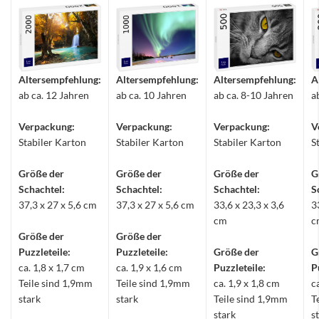
Altersempfehlung:
Altersempfehlung:
Altersempfehlung:
A
ab ca. 12 Jahren
ab ca. 10 Jahren
ab ca. 8-10 Jahren
a
Verpackung:
Verpackung:
Verpackung:
V
Stabiler Karton
Stabiler Karton
Stabiler Karton
S
Größe der
Größe der
Größe der
G
Schachtel:
Schachtel:
Schachtel:
S
37,3 x 27 x 5,6 cm
37,3 x 27 x 5,6 cm
33,6 x 23,3 x 3,6
3
cm
c
Größe der
Größe der
Puzzleteile:
Puzzleteile:
Größe der
G
ca. 1,8 x 1,7 cm
ca. 1,9 x 1,6 cm
Puzzleteile:
P
Teile sind 1,9mm
Teile sind 1,9mm
ca. 1,9 x 1,8 cm
c
stark
stark
Teile sind 1,9mm
T
stark
s