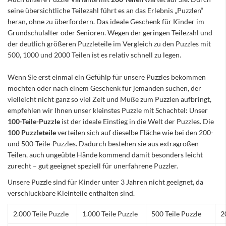
seine übersichtliche Teilezahl führt es an das Erlebnis „Puzzlen“
heran, ohne zu überfordern. Das ideale Geschenk für Kinder im
Grundschulalter oder Senioren. Wegen der geringen Teilezahl und
der deutlich größeren Puzzleteile im Vergleich zu den Puzzles mit
500, 1000 und 2000 Teilen ist es relativ schnell zu legen.
Wenn Sie erst einmal ein Gefühlp für unsere Puzzles bekommen
möchten oder nach einem Geschenk für jemanden suchen, der
vielleicht nicht ganz so viel Zeit und Muße zum Puzzlen aufbringt,
empfehlen wir Ihnen unser kleinstes Puzzle mit Schachtel: Unser
100-Teile-Puzzle
ist der ideale Einstieg in die Welt der Puzzles. Die
100 Puzzleteile
verteilen sich auf dieselbe Fläche wie bei den 200-
und 500-Teile-Puzzles. Dadurch bestehen sie aus extragroßen
Teilen, auch ungeübte Hände kommend damit besonders leicht
zurecht – gut geeignet speziell für unerfahrene Puzzler.
Unsere Puzzle sind für Kinder unter 3 Jahren nicht geeignet, da
verschluckbare Kleinteile enthalten sind.
2.000 Teile Puzzle
1.000 Teile Puzzle
500 Teile Puzzle
2