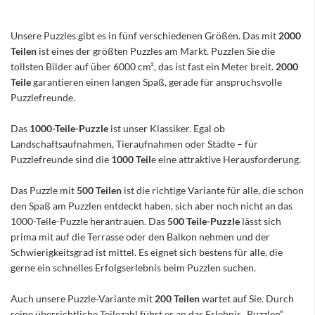
Unsere Puzzles gibt es in fünf verschiedenen Größen. Das mit
2000
Teilen
ist eines der größten Puzzles am Markt. Puzzlen Sie die
tollsten Bilder auf über 6000 cm², das ist fast ein Meter breit.
2000
Teile
garantieren einen langen Spaß, gerade für anspruchsvolle
Puzzlefreunde.
Das
1000-Teile-Puzzle
ist unser Klassiker. Egal ob
Landschaftsaufnahmen, Tieraufnahmen oder Städte – für
Puzzlefreunde sind die
1000 Teil
e eine attraktive Herausforderung.
Das Puzzle mit
500 Teilen
ist die richtige Variante für alle, die schon
den Spaß am Puzzlen entdeckt haben, sich aber noch nicht an das
1000-Teile-Puzzle herantrauen. Das
500 Teile-Puzzle
lässt sich
prima mit auf die Terrasse oder den Balkon nehmen und der
Schwierigkeitsgrad ist mittel. Es eignet sich bestens für alle, die
gerne ein schnelles Erfolgserlebnis beim Puzzlen suchen.
Auch unsere Puzzle-Variante mit
200 Teilen
wartet auf Sie. Durch
seine übersichtliche Teilezahl führt es an das Erlebnis „Puzzlen“