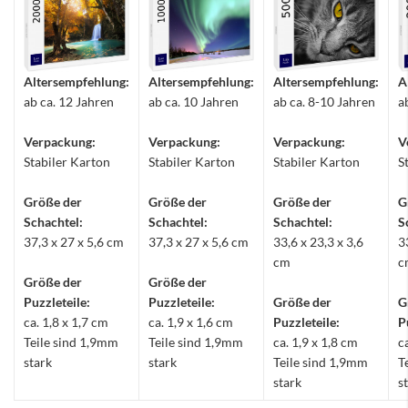
Altersempfehlung:
Altersempfehlung:
Altersempfehlung:
A
ab ca. 12 Jahren
ab ca. 10 Jahren
ab ca. 8-10 Jahren
a
Verpackung:
Verpackung:
Verpackung:
V
Stabiler Karton
Stabiler Karton
Stabiler Karton
S
Größe der
Größe der
Größe der
G
Schachtel:
Schachtel:
Schachtel:
S
37,3 x 27 x 5,6 cm
37,3 x 27 x 5,6 cm
33,6 x 23,3 x 3,6
3
cm
c
Größe der
Größe der
Puzzleteile:
Puzzleteile:
Größe der
G
ca. 1,8 x 1,7 cm
ca. 1,9 x 1,6 cm
Puzzleteile:
P
Teile sind 1,9mm
Teile sind 1,9mm
ca. 1,9 x 1,8 cm
c
stark
stark
Teile sind 1,9mm
T
stark
s