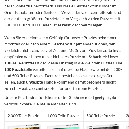
heran, ohne zu überfordern. Das ideale Geschenk für Kinder im
Grundschulalter oder Senioren. Wegen der geringen Teilezahl und
der deutlich größeren Puzzleteile im Vergleich zu den Puzzles mit
500, 1000 und 2000 Teilen ist es relativ schnell zu legen.
Wenn Sie erst einmal ein Gefühlp für unsere Puzzles bekommen
möchten oder nach einem Geschenk für jemanden suchen, der
vielleicht nicht ganz so viel Zeit und Muße zum Puzzlen aufbringt,
empfehlen wir Ihnen unser kleinstes Puzzle mit Schachtel: Unser
100-Teile-Puzzle
ist der ideale Einstieg in die Welt der Puzzles. Die
100 Puzzleteile
verteilen sich auf dieselbe Fläche wie bei den 200-
und 500-Teile-Puzzles. Dadurch bestehen sie aus extragroßen
Teilen, auch ungeübte Hände kommend damit besonders leicht
zurecht – gut geeignet speziell für unerfahrene Puzzler.
Unsere Puzzle sind für Kinder unter 3 Jahren nicht geeignet, da
verschluckbare Kleinteile enthalten sind.
2.000 Teile Puzzle
1.000 Teile Puzzle
500 Teile Puzzle
2