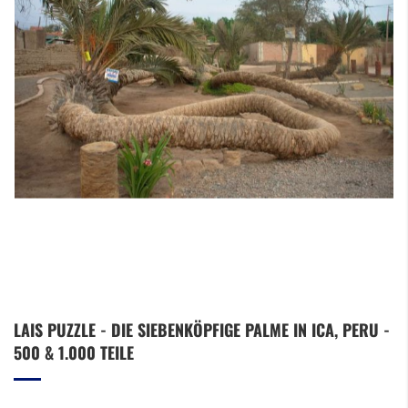
Zum
LAIS PUZZLE - DIE SIEBENKÖPFIGE PALME IN ICA, PERU -
Anfang
500 & 1.000 TEILE
der
Bildergalerie
springen