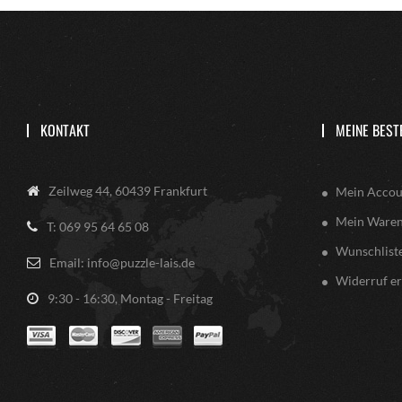
KONTAKT
MEINE BEST
Zeilweg 44, 60439 Frankfurt
Mein Accou
Mein Ware
T: 069 95 64 65 08
Wunschlist
Email: info@puzzle-lais.de
Widerruf er
9:30 - 16:30, Montag - Freitag