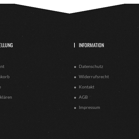
ELLUNG
INFORMATION
nt
Datenschutz
nkorb
Widerrufsrecht
e
Kontakt
klären
AGB
Impressum