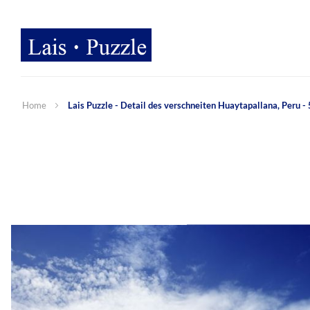
Home
Lais Puzzle - Detail des verschneiten Huaytapallana, Peru -
Zum
Ende
der
Bildergalerie
springen