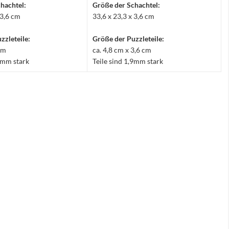
hachtel:
Größe der Schachtel:
 3,6 cm
33,6 x 23,3 x 3,6 cm
zzleteile:
Größe der Puzzleteile:
 cm
ca. 4,8 cm x 3,6 cm
,9mm stark
Teile sind 1,9mm stark