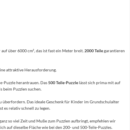
 auf über 6000 cm², das ist fast ein Meter breit.
2000 Teile
garantieren
eine attraktive Herausforderung.
ile-Puzzle herantrauen. Das
500 Teile-Puzzle
lässt sich prima mit auf
nis beim Puzzlen suchen.
e zu überfordern. Das ideale Geschenk für Kinder im Grundschulalter
 es relativ schnell zu legen.
ganz so viel Zeit und Muße zum Puzzlen aufbringt, empfehlen wir
sich auf dieselbe Fläche wie bei den 200- und 500-Teile-Puzzles.