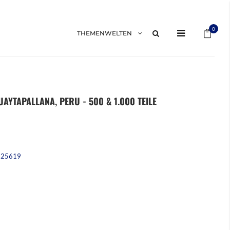
Mein 
0
THEMENWELTEN
UAYTAPALLANA, PERU - 500 & 1.000 TEILE
225619