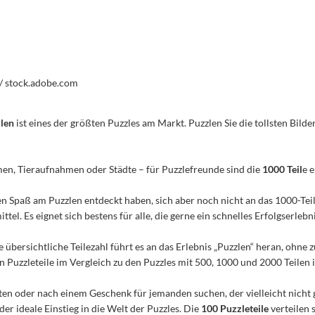
 / stock.adobe.com
ilen
ist eines der größten Puzzles am Markt. Puzzlen Sie die tollsten Bilder
men, Tieraufnahmen oder Städte – für Puzzlefreunde sind die
1000 Teil
e 
n den Spaß am Puzzlen entdeckt haben, sich aber noch nicht an das 1000-Te
el. Es eignet sich bestens für alle, die gerne ein schnelles Erfolgserleb
e übersichtliche Teilezahl führt es an das Erlebnis „Puzzlen“ heran, ohn
Puzzleteile im Vergleich zu den Puzzles mit 500, 1000 und 2000 Teilen ist
n oder nach einem Geschenk für jemanden suchen, der vielleicht nicht 
 der ideale Einstieg in die Welt der Puzzles. Die
100 Puzzleteile
verteilen 