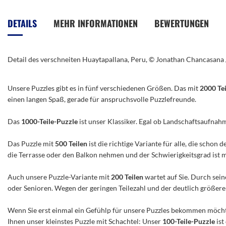
Anfang
der
DETAILS
MEHR INFORMATIONEN
BEWERTUNGEN
Bildergalerie
springen
Detail des verschneiten Huaytapallana, Peru, © Jonathan Chancasana
Unsere Puzzles gibt es in fünf verschiedenen Größen. Das mit
2000 Te
einen langen Spaß, gerade für anspruchsvolle Puzzlefreunde.
Das
1000-Teile-Puzzle
ist unser Klassiker. Egal ob Landschaftsaufnah
Das Puzzle mit
500 Teilen
ist die richtige Variante für alle, die scho
die Terrasse oder den Balkon nehmen und der Schwierigkeitsgrad ist mitt
Auch unsere Puzzle-Variante mit
200 Teilen
wartet auf Sie. Durch sein
oder Senioren. Wegen der geringen Teilezahl und der deutlich größeren 
Wenn Sie erst einmal ein Gefühlp für unsere Puzzles bekommen möchte
Ihnen unser kleinstes Puzzle mit Schachtel: Unser
100-Teile-Puzzle
ist