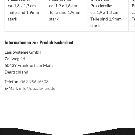
ca. 1,8 x 1,7 cm
ca. 1,9 x 1,6 cm
Puzzleteile:
P
Teile sind 1,9mm
Teile sind 1,9mm
ca. 1,9 x 1,8 cm
c
stark
stark
Teile sind 1,9mm
T
stark
s
Informationen zur Produktsicherheit
Lais Systeme GmbH
Zeilweg 44
60439 Frankfurt am Main
Deutschland
Telefon:
069-95646508
E-Mail:
info@puzzle-lais.de