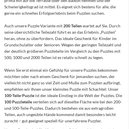
prima mit auf die Terrasse oder den Balkon nehmen und der
Schwierigkeitsgrad ist mittel. Es eignet sich bestens für alle, die
gerne ein schnelles Erfolgserlebnis beim Puzzlen suchen.
Auch unsere Puzzle-Variante mit
200 Teilen
wartet auf Sie. Durch
seine übersichtliche Teilezahl führt es an das Erlebnis „Puzzlen“
heran, ohne zu überfordern. Das ideale Geschenk für Kinder im
Grundschulalter oder Senioren. Wegen der geringen Teilezahl und
der deutlich größeren Puzzleteile im Vergleich zu den Puzzles mit
500, 1000 und 2000 Teilen ist es relativ schnell zu legen.
Wenn Sie erst einmal ein Gefühlp für unsere Puzzles bekommen
möchten oder nach einem Geschenk für jemanden suchen, der
vielleicht nicht ganz so viel Zeit und Muße zum Puzzlen aufbringt,
empfehlen wir Ihnen unser kleinstes Puzzle mit Schachtel: Unser
100-Teile-Puzzle
ist der ideale Einstieg in die Welt der Puzzles. Die
100 Puzzleteile
verteilen sich auf dieselbe Fläche wie bei den 200-
und 500-Teile-Puzzles. Dadurch bestehen sie aus extragroßen
Teilen, auch ungeübte Hände kommend damit besonders leicht
zurecht – gut geeignet speziell für unerfahrene Puzzler.