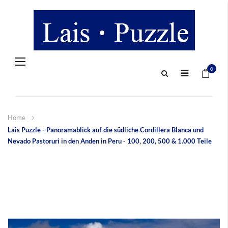
Navigation
Mein 
umschalten
0
Home
Lais Puzzle - Panoramablick auf die südliche Cordillera Blanca und
Nevado Pastoruri in den Anden in Peru - 100, 200, 500 & 1.000 Teile
Zum
Ende
der
Bildergalerie
springen