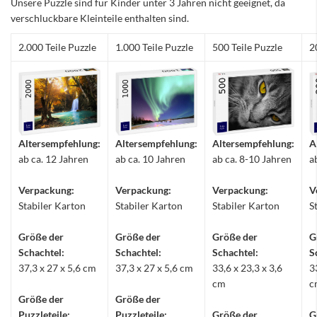
Unsere Puzzle sind für Kinder unter 3 Jahren nicht geeignet, da
verschluckbare Kleinteile enthalten sind.
2.000 Teile Puzzle
1.000 Teile Puzzle
500 Teile Puzzle
2
Altersempfehlung:
Altersempfehlung:
Altersempfehlung:
A
ab ca. 12 Jahren
ab ca. 10 Jahren
ab ca. 8-10 Jahren
a
Verpackung:
Verpackung:
Verpackung:
V
Stabiler Karton
Stabiler Karton
Stabiler Karton
S
Größe der
Größe der
Größe der
G
Schachtel:
Schachtel:
Schachtel:
S
37,3 x 27 x 5,6 cm
37,3 x 27 x 5,6 cm
33,6 x 23,3 x 3,6
3
cm
c
Größe der
Größe der
Puzzleteile:
Puzzleteile:
Größe der
G