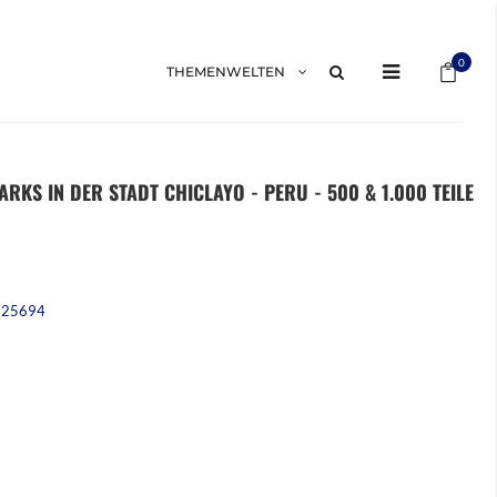
Mein 
0
THEMENWELTEN
RKS IN DER STADT CHICLAYO - PERU - 500 & 1.000 TEILE
225694