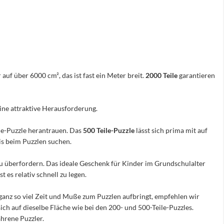
 auf über 6000 cm², das ist fast ein Meter breit.
2000 Teile
garantieren
eine attraktive Herausforderung.
ile-Puzzle herantrauen. Das
500 Teile-Puzzle
lässt sich prima mit auf
nis beim Puzzlen suchen.
e zu überfordern. Das ideale Geschenk für Kinder im Grundschulalter
 es relativ schnell zu legen.
ganz so viel Zeit und Muße zum Puzzlen aufbringt, empfehlen wir
sich auf dieselbe Fläche wie bei den 200- und 500-Teile-Puzzles.
hrene Puzzler.