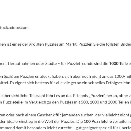
 stock.adobe.com
ilen
ist eines der größten Puzzles am Markt. Puzzlen Sie die tollsten Bilder
men, Tieraufnahmen oder Städte – für Puzzlefreunde sind die
1000 Teil
e 
n den Spaß am Puzzlen entdeckt haben, sich aber noch nicht an das 1000-Te
el. Es eignet sich bestens für alle, die gerne ein schnelles Erfolgserleb
e übersichtliche Teilezahl führt es an das Erlebnis „Puzzlen“ heran, ohn
Puzzleteile im Vergleich zu den Puzzles mit 500, 1000 und 2000 Teilen ist
n oder nach einem Geschenk für jemanden suchen, der vielleicht nicht 
 der ideale Einstieg in die Welt der Puzzles. Die
100 Puzzleteile
verteilen 
mmend damit besonders leicht zurecht – gut geeignet speziell für unerfa