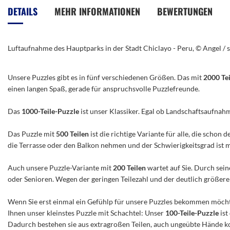
der
DETAILS
MEHR INFORMATIONEN
BEWERTUNGEN
Bildergalerie
springen
Luftaufnahme des Hauptparks in der Stadt Chiclayo - Peru, © Angel /
Unsere Puzzles gibt es in fünf verschiedenen Größen. Das mit
2000 Te
einen langen Spaß, gerade für anspruchsvolle Puzzlefreunde.
Das
1000-Teile-Puzzle
ist unser Klassiker. Egal ob Landschaftsaufnah
Das Puzzle mit
500 Teilen
ist die richtige Variante für alle, die scho
die Terrasse oder den Balkon nehmen und der Schwierigkeitsgrad ist mitt
Auch unsere Puzzle-Variante mit
200 Teilen
wartet auf Sie. Durch sein
oder Senioren. Wegen der geringen Teilezahl und der deutlich größeren 
Wenn Sie erst einmal ein Gefühlp für unsere Puzzles bekommen möchte
Ihnen unser kleinstes Puzzle mit Schachtel: Unser
100-Teile-Puzzle
ist
Dadurch bestehen sie aus extragroßen Teilen, auch ungeübte Hände ko