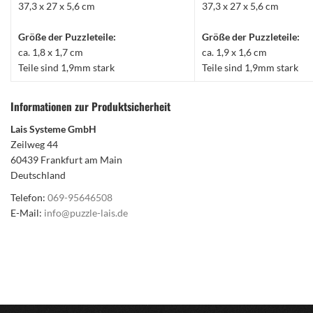
37,3 x 27 x 5,6 cm
37,3 x 27 x 5,6 cm
Größe der Puzzleteile:
Größe der Puzzleteile:
ca. 1,8 x 1,7 cm
ca. 1,9 x 1,6 cm
Teile sind 1,9mm stark
Teile sind 1,9mm stark
Informationen zur Produktsicherheit
Lais Systeme GmbH
Zeilweg 44
60439 Frankfurt am Main
Deutschland
Telefon:
069-95646508
E-Mail:
info@puzzle-lais.de