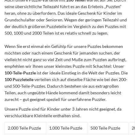
seine übersichtliche Teilezahl führt es an das Erlebnis „Puzzlen“
heran, ohne zu überfordern. Das ideale Geschenk für Kinder im
Grundschulalter oder Senioren. Wegen der geringen Teilezahl und
der deutlich größeren Puzzleteile im Vergleich zu den Puzzles mit
500, 1000 und 2000 Teilen ist es relativ schnell zu legen.
Wenn Sie erst einmal ein Gefühlp für unsere Puzzles bekommen
möchten oder nach einem Geschenk für jemanden suchen, der
vielleicht nicht ganz so viel Zeit und Muße zum Puzzlen aufbringt,
empfehlen wir Ihnen unser kleinstes Puzzle mit Schachtel: Unser
100-Teile-Puzzle
ist der ideale Einstieg in die Welt der Puzzles. Die
100 Puzzleteile
verteilen sich auf dieselbe Fläche wie bei den 200-
und 500-Teile-Puzzles. Dadurch bestehen sie aus extragroßen
Teilen, auch ungeübte Hände kommend damit besonders leicht
zurecht – gut geeignet speziell für unerfahrene Puzzler.
Unsere Puzzle sind für Kinder unter 3 Jahren nicht geeignet, da
verschluckbare Kleinteile enthalten sind.
2.000 Teile Puzzle
1.000 Teile Puzzle
500 Teile Puzzle
2