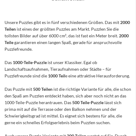
Unsere Puzzles gibt es in fünf verschiedenen Größen. Das mit
2000
Teilen
ist eines der größten Puzzles am Markt. Puzzlen Sie die
tollsten Bilder auf über 6000 cm², das ist fast ein Meter breit.
2000
Teile
garantieren einen langen Spaß, gerade für anspruchsvolle
Puzzlefreunde.
Das
1000-Teile-Puzzle
ist unser Klassiker. Egal ob
Landschaftsaufnahmen, Tieraufnahmen oder Städte – für
Puzzlefreunde sind die
1000 Teil
e eine attraktive Herausforderung.
Das Puzzle mit
500 Teilen
ist die richtige Variante für alle, die schon
den Spaß am Puzzlen entdeckt haben, sich aber noch nicht an das
1000-Teile-Puzzle herantrauen. Das
500 Teile-Puzzle
lässt sich
prima mit auf die Terrasse oder den Balkon nehmen und der
Schwierigkeitsgrad ist mittel. Es eignet sich bestens für alle, die
gerne ein schnelles Erfolgserlebnis beim Puzzlen suchen.
Auch unsere Puzzle-Variante mit
200 Teilen
wartet auf Sie. Durch