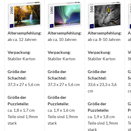
Altersempfehlung:
Altersempfehlung:
Altersempfehlung:
A
ab ca. 12 Jahren
ab ca. 10 Jahren
ab ca. 8-10 Jahren
a
Verpackung:
Verpackung:
Verpackung:
V
Stabiler Karton
Stabiler Karton
Stabiler Karton
S
Größe der
Größe der
Größe der
G
Schachtel:
Schachtel:
Schachtel:
S
37,3 x 27 x 5,6 cm
37,3 x 27 x 5,6 cm
33,6 x 23,3 x 3,6
3
cm
c
Größe der
Größe der
Puzzleteile:
Puzzleteile:
Größe der
G
ca. 1,8 x 1,7 cm
ca. 1,9 x 1,6 cm
Puzzleteile:
P
Teile sind 1,9mm
Teile sind 1,9mm
ca. 1,9 x 1,8 cm
c
stark
stark
Teile sind 1,9mm
T
stark
s