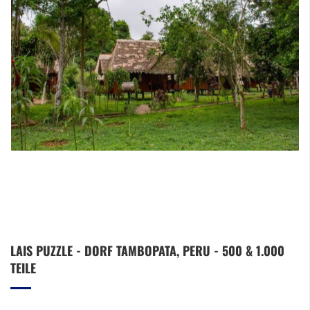
Zum
LAIS PUZZLE - DORF TAMBOPATA, PERU - 500 & 1.000
Anfang
TEILE
der
Bildergalerie
springen