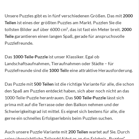
Unsere Puzzles gibt es in fünf verschiedenen Größen. Das mit
2000
Teilen
ist eines der größten Puzzles am Markt. Puzzlen Sie die
tollsten Bilder auf über 6000 cm², das ist fast ein Meter breit.
2000
Teile
garantieren einen langen Spaß, gerade für anspruchsvolle
Puzzlefreunde.
Das
1000-Teile-Puzzle
ist unser Klassiker. Egal ob
Landschaftsaufnahmen, Tieraufnahmen oder Städte – für
Puzzlefreunde sind die
1000 Teil
e eine attraktive Herausforderung.
Das Puzzle mit
500 Teilen
ist die richtige Variante für alle, die schon
den Spaß am Puzzlen entdeckt haben, sich aber noch nicht an das
1000-Teile-Puzzle herantrauen. Das
500 Teile-Puzzle
lässt sich
prima mit auf die Terrasse oder den Balkon nehmen und der
Schwierigkeitsgrad ist mittel. Es eignet sich bestens für alle, die
gerne ein schnelles Erfolgserlebnis beim Puzzlen suchen.
Auch unsere Puzzle-Variante mit
200 Teilen
wartet auf Sie. Durch
seine übersichtliche Teilezahl führt es an das Erlebnis „Puzzlen“