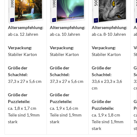
Altersempfehlung:
Altersempfehlung:
Altersempfehlung:
A
ab ca. 12 Jahren
ab ca. 10 Jahren
ab ca. 8-10 Jahren
a
Verpackung:
Verpackung:
Verpackung:
V
Stabiler Karton
Stabiler Karton
Stabiler Karton
S
Größe der
Größe der
Größe der
G
Schachtel:
Schachtel:
Schachtel:
S
37,3 x 27 x 5,6 cm
37,3 x 27 x 5,6 cm
33,6 x 23,3 x 3,6
3
cm
c
Größe der
Größe der
Puzzleteile:
Puzzleteile:
Größe der
G
ca. 1,8 x 1,7 cm
ca. 1,9 x 1,6 cm
Puzzleteile:
P
Teile sind 1,9mm
Teile sind 1,9mm
ca. 1,9 x 1,8 cm
c
stark
stark
Teile sind 1,9mm
T
stark
s