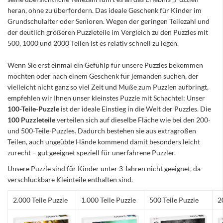
heran, ohne zu überfordern. Das ideale Geschenk für Kinder im
Grundschulalter oder Senioren. Wegen der geringen Teilezahl und
der deutlich größeren Puzzleteile im Vergleich zu den Puzzles mit
500, 1000 und 2000 Teilen ist es relativ schnell zu legen.
Wenn Sie erst einmal ein Gefühlp für unsere Puzzles bekommen
möchten oder nach einem Geschenk für jemanden suchen, der
vielleicht nicht ganz so viel Zeit und Muße zum Puzzlen aufbringt,
empfehlen wir Ihnen unser kleinstes Puzzle mit Schachtel: Unser
100-Teile-Puzzle
ist der ideale Einstieg in die Welt der Puzzles. Die
100 Puzzleteile
verteilen sich auf dieselbe Fläche wie bei den 200-
und 500-Teile-Puzzles. Dadurch bestehen sie aus extragroßen
Teilen, auch ungeübte Hände kommend damit besonders leicht
zurecht – gut geeignet speziell für unerfahrene Puzzler.
Unsere Puzzle sind für Kinder unter 3 Jahren nicht geeignet, da
verschluckbare Kleinteile enthalten sind.
2.000 Teile Puzzle
1.000 Teile Puzzle
500 Teile Puzzle
2