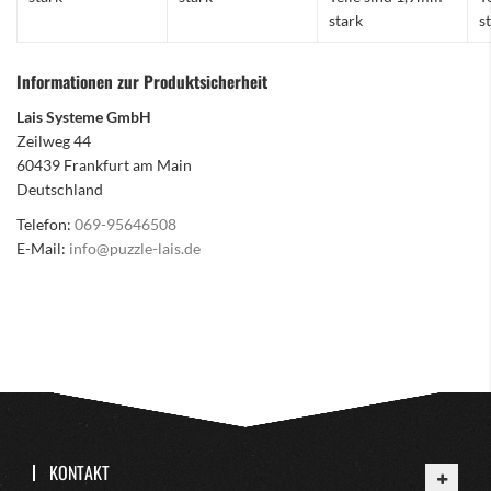
stark
s
Informationen zur Produktsicherheit
Lais Systeme GmbH
Zeilweg 44
60439 Frankfurt am Main
Deutschland
Telefon:
069-95646508
E-Mail:
info@puzzle-lais.de
KONTAKT