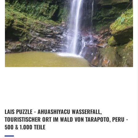
Zum
LAIS PUZZLE - AHUASHIYACU WASSERFALL,
Anfang
TOURISTISCHER ORT IM WALD VON TARAPOTO, PERU -
der
Bildergalerie
500 & 1.000 TEILE
springen