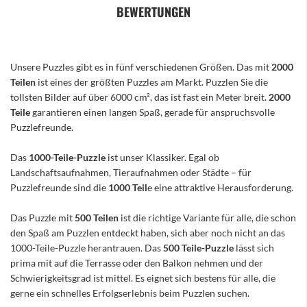
BEWERTUNGEN
Unsere Puzzles gibt es in fünf verschiedenen Größen. Das mit
2000
Teilen
ist eines der größten Puzzles am Markt. Puzzlen Sie die
tollsten Bilder auf über 6000 cm², das ist fast ein Meter breit.
2000
Teile
garantieren einen langen Spaß, gerade für anspruchsvolle
Puzzlefreunde.
Das
1000-Teile-Puzzle
ist unser Klassiker. Egal ob
Landschaftsaufnahmen, Tieraufnahmen oder Städte – für
Puzzlefreunde sind die
1000 Teil
e eine attraktive Herausforderung.
Das Puzzle mit
500 Teilen
ist die richtige Variante für alle, die schon
den Spaß am Puzzlen entdeckt haben, sich aber noch nicht an das
1000-Teile-Puzzle herantrauen. Das
500 Teile-Puzzle
lässt sich
prima mit auf die Terrasse oder den Balkon nehmen und der
Schwierigkeitsgrad ist mittel. Es eignet sich bestens für alle, die
gerne ein schnelles Erfolgserlebnis beim Puzzlen suchen.