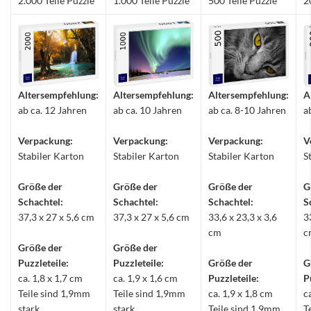
2.000 Teile Puzzle
1.000 Teile Puzzle
500 Teile Puzzle
2
Altersempfehlung:
Altersempfehlung:
Altersempfehlung:
A
ab ca. 12 Jahren
ab ca. 10 Jahren
ab ca. 8-10 Jahren
a
Verpackung:
Verpackung:
Verpackung:
V
Stabiler Karton
Stabiler Karton
Stabiler Karton
S
Größe der
Größe der
Größe der
G
Schachtel:
Schachtel:
Schachtel:
S
37,3 x 27 x 5,6 cm
37,3 x 27 x 5,6 cm
33,6 x 23,3 x 3,6
3
cm
c
Größe der
Größe der
Puzzleteile:
Puzzleteile:
Größe der
G
ca. 1,8 x 1,7 cm
ca. 1,9 x 1,6 cm
Puzzleteile:
P
Teile sind 1,9mm
Teile sind 1,9mm
ca. 1,9 x 1,8 cm
c
stark
stark
Teile sind 1,9mm
T