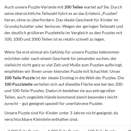
Auch unsere Puzzle-Variante mit
200 Teilen
wartet auf Sie. Durch
seine übersichtliche Teilezahl führt es an das Erlebnis „Puzzlen“
heran, ohne zu überfordern. Das ideale Geschenk für Kinder im
Grundschulalter oder Senioren. Wegen der geringen Teilezahl und
der deutlich größeren Puzzleteile im Vergleich zu den Puzzles mit
500, 1000 und 2000 Teilen ist es relativ schnell zu legen.
Wenn Sie erst einmal ein Gefühlp für unsere Puzzles bekommen
möchten oder nach einem Geschenk für jemanden suchen, der
vielleicht nicht ganz so viel Zeit und Muße zum Puzzlen aufbringt,
empfehlen wir Ihnen unser kleinstes Puzzle mit Schachtel: Unser
100-Teile-Puzzle
ist der ideale Einstieg in die Welt der Puzzles. Die
100 Puzzleteile
verteilen sich auf dieselbe Fläche wie bei den 200-
und 500-Teile-Puzzles. Dadurch bestehen sie aus extragroßen
Teilen, auch ungeübte Hände kommend damit besonders leicht
zurecht – gut geeignet speziell für unerfahrene Puzzler.
Unsere Puzzle sind für Kinder unter 3 Jahren nicht geeignet, da
verschluckbare Kleinteile enthalten sind.