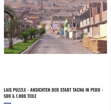
Zum
LAIS PUZZLE - ANSICHTEN DER STADT TACNA IN PERU -
Anfang
500 & 1.000 TEILE
der
Bildergalerie
springen