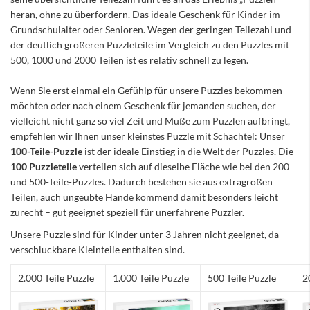
heran, ohne zu überfordern. Das ideale Geschenk für Kinder im
Grundschulalter oder Senioren. Wegen der geringen Teilezahl und
der deutlich größeren Puzzleteile im Vergleich zu den Puzzles mit
500, 1000 und 2000 Teilen ist es relativ schnell zu legen.
Wenn Sie erst einmal ein Gefühlp für unsere Puzzles bekommen
möchten oder nach einem Geschenk für jemanden suchen, der
vielleicht nicht ganz so viel Zeit und Muße zum Puzzlen aufbringt,
empfehlen wir Ihnen unser kleinstes Puzzle mit Schachtel: Unser
100-Teile-Puzzle
ist der ideale Einstieg in die Welt der Puzzles. Die
100 Puzzleteile
verteilen sich auf dieselbe Fläche wie bei den 200-
und 500-Teile-Puzzles. Dadurch bestehen sie aus extragroßen
Teilen, auch ungeübte Hände kommend damit besonders leicht
zurecht – gut geeignet speziell für unerfahrene Puzzler.
Unsere Puzzle sind für Kinder unter 3 Jahren nicht geeignet, da
verschluckbare Kleinteile enthalten sind.
2.000 Teile Puzzle
1.000 Teile Puzzle
500 Teile Puzzle
2