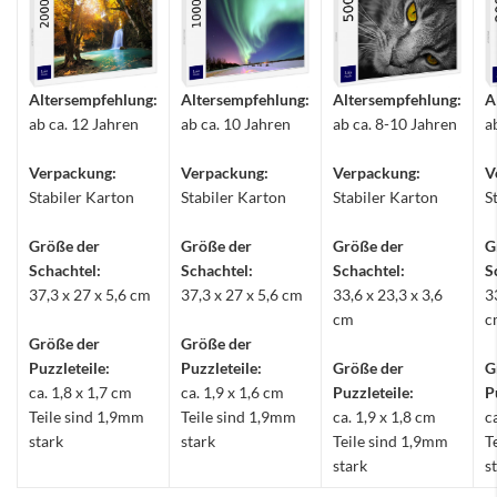
Altersempfehlung:
Altersempfehlung:
Altersempfehlung:
A
ab ca. 12 Jahren
ab ca. 10 Jahren
ab ca. 8-10 Jahren
a
Verpackung:
Verpackung:
Verpackung:
V
Stabiler Karton
Stabiler Karton
Stabiler Karton
S
Größe der
Größe der
Größe der
G
Schachtel:
Schachtel:
Schachtel:
S
37,3 x 27 x 5,6 cm
37,3 x 27 x 5,6 cm
33,6 x 23,3 x 3,6
3
cm
c
Größe der
Größe der
Puzzleteile:
Puzzleteile:
Größe der
G
ca. 1,8 x 1,7 cm
ca. 1,9 x 1,6 cm
Puzzleteile:
P
Teile sind 1,9mm
Teile sind 1,9mm
ca. 1,9 x 1,8 cm
c
stark
stark
Teile sind 1,9mm
T
stark
s