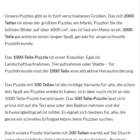
Unsere Puzzles gibt es in fünf verschiedenen Größen. Das mit
2000
Teilen
ist eines der größten Puzzles am Markt. Puzzlen Sie die
tollsten Bilder auf über 6000 cm², das ist fast ein Meter breit.
2000
Teile
garantieren einen langen Spaß, gerade für anspruchsvolle
Puzzlefreunde.
Das
1000-Teile-Puzzle
ist unser Klassiker. Egal ob
Landschaftsaufnahmen, Tieraufnahmen oder Städte – für
Puzzlefreunde sind die
1000 Teil
e eine attraktive Herausforderung.
Das Puzzle mit
500 Teilen
ist die richtige Variante für alle, die schon
den Spaß am Puzzlen entdeckt haben, sich aber noch nicht an das
1000-Teile-Puzzle herantrauen. Das
500 Teile-Puzzle
lässt sich
prima mit auf die Terrasse oder den Balkon nehmen und der
Schwierigkeitsgrad ist mittel. Es eignet sich bestens für alle, die
gerne ein schnelles Erfolgserlebnis beim Puzzlen suchen.
Auch unsere Puzzle-Variante mit
200 Teilen
wartet auf Sie. Durch
seine übersichtliche Teilezahl führt es an das Erlebnis „Puzzlen“