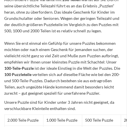
seine übersichtliche Teilezahl führt es an das Erlebnis „Puzzlen“
heran, ohne zu überfordern. Das ideale Geschenk für Kinder im
Grundschulalter oder Senioren. Wegen der geringen Teilezahl und
der deutlich größeren Puzzleteile im Vergleich zu den Puzzles mit
500, 1000 und 2000 Teilen ist es relativ schnell zu legen.
Wenn Sie erst einmal ein Gefühlp für unsere Puzzles bekommen
möchten oder nach einem Geschenk für jemanden suchen, der
vielleicht nicht ganz so viel Zeit und Muße zum Puzzlen aufbringt,
empfehlen wir Ihnen unser kleinstes Puzzle mit Schachtel: Unser
100-Teile-Puzzle
ist der ideale Einstieg in die Welt der Puzzles. Die
100 Puzzleteile
verteilen sich auf dieselbe Fläche wie bei den 200-
und 500-Teile-Puzzles. Dadurch bestehen sie aus extragroßen
Teilen, auch ungeübte Hände kommend damit besonders leicht
zurecht – gut geeignet speziell für unerfahrene Puzzler.
Unsere Puzzle sind für Kinder unter 3 Jahren nicht geeignet, da
verschluckbare Kleinteile enthalten sind.
2.000 Teile Puzzle
1.000 Teile Puzzle
500 Teile Puzzle
2