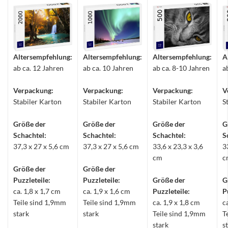
Altersempfehlung:
Altersempfehlung:
Altersempfehlung:
A
ab ca. 12 Jahren
ab ca. 10 Jahren
ab ca. 8-10 Jahren
a
Verpackung:
Verpackung:
Verpackung:
V
Stabiler Karton
Stabiler Karton
Stabiler Karton
S
Größe der
Größe der
Größe der
G
Schachtel:
Schachtel:
Schachtel:
S
37,3 x 27 x 5,6 cm
37,3 x 27 x 5,6 cm
33,6 x 23,3 x 3,6
3
cm
c
Größe der
Größe der
Puzzleteile:
Puzzleteile:
Größe der
G
ca. 1,8 x 1,7 cm
ca. 1,9 x 1,6 cm
Puzzleteile:
P
Teile sind 1,9mm
Teile sind 1,9mm
ca. 1,9 x 1,8 cm
c
stark
stark
Teile sind 1,9mm
T
stark
s