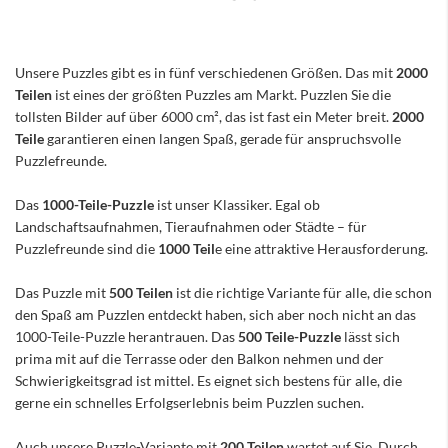
Unsere Puzzles gibt es in fünf verschiedenen Größen. Das mit
2000
Teilen
ist eines der größten Puzzles am Markt. Puzzlen Sie die
tollsten Bilder auf über 6000 cm², das ist fast ein Meter breit.
2000
Teile
garantieren einen langen Spaß, gerade für anspruchsvolle
Puzzlefreunde.
Das
1000-Teile-Puzzle
ist unser Klassiker. Egal ob
Landschaftsaufnahmen, Tieraufnahmen oder Städte – für
Puzzlefreunde sind die
1000 Teil
e eine attraktive Herausforderung.
Das Puzzle mit
500 Teilen
ist die richtige Variante für alle, die schon
den Spaß am Puzzlen entdeckt haben, sich aber noch nicht an das
1000-Teile-Puzzle herantrauen. Das
500 Teile-Puzzle
lässt sich
prima mit auf die Terrasse oder den Balkon nehmen und der
Schwierigkeitsgrad ist mittel. Es eignet sich bestens für alle, die
gerne ein schnelles Erfolgserlebnis beim Puzzlen suchen.
Auch unsere Puzzle-Variante mit
200 Teilen
wartet auf Sie. Durch