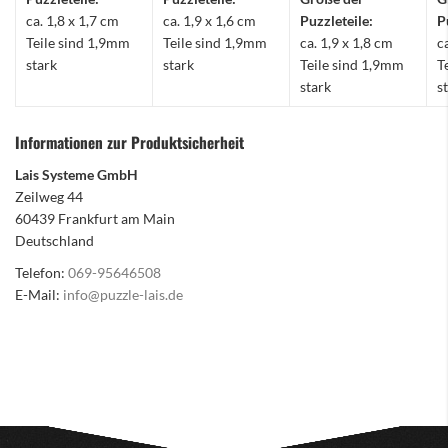
ca. 1,8 x 1,7 cm
ca. 1,9 x 1,6 cm
Puzzleteile:
P
Teile sind 1,9mm
Teile sind 1,9mm
ca. 1,9 x 1,8 cm
c
stark
stark
Teile sind 1,9mm
T
stark
s
Informationen zur Produktsicherheit
Lais Systeme GmbH
Zeilweg 44
60439 Frankfurt am Main
Deutschland
Telefon:
069-95646508
E-Mail:
info@puzzle-lais.de