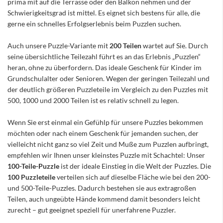
prima mit auf die Terrasse oder den Balkon nehmen und der
Schwierigkeitsgrad ist mittel. Es eignet sich bestens für alle, die
gerne ein schnelles Erfolgserlebnis beim Puzzlen suchen.
Auch unsere Puzzle-Variante mit
200 Teilen
wartet auf Sie. Durch
seine übersichtliche Teilezahl führt es an das Erlebnis „Puzzlen“
heran, ohne zu überfordern. Das ideale Geschenk für Kinder im
Grundschulalter oder Senioren. Wegen der geringen Teilezahl und
der deutlich größeren Puzzleteile im Vergleich zu den Puzzles mit
500, 1000 und 2000 Teilen ist es relativ schnell zu legen.
Wenn Sie erst einmal ein Gefühlp für unsere Puzzles bekommen
möchten oder nach einem Geschenk für jemanden suchen, der
vielleicht nicht ganz so viel Zeit und Muße zum Puzzlen aufbringt,
empfehlen wir Ihnen unser kleinstes Puzzle mit Schachtel: Unser
100-Teile-Puzzle
ist der ideale Einstieg in die Welt der Puzzles. Die
100 Puzzleteile
verteilen sich auf dieselbe Fläche wie bei den 200-
und 500-Teile-Puzzles. Dadurch bestehen sie aus extragroßen
Teilen, auch ungeübte Hände kommend damit besonders leicht
zurecht – gut geeignet speziell für unerfahrene Puzzler.