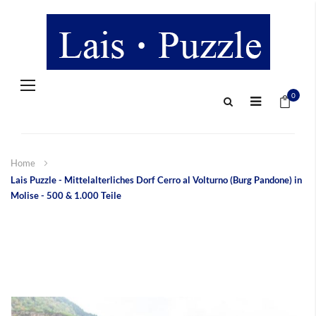
Navigation
Mein 
umschalten
0
Home
Lais Puzzle - Mittelalterliches Dorf Cerro al Volturno (Burg Pandone) in
Molise - 500 & 1.000 Teile
Zum
Ende
der
Bildergalerie
springen