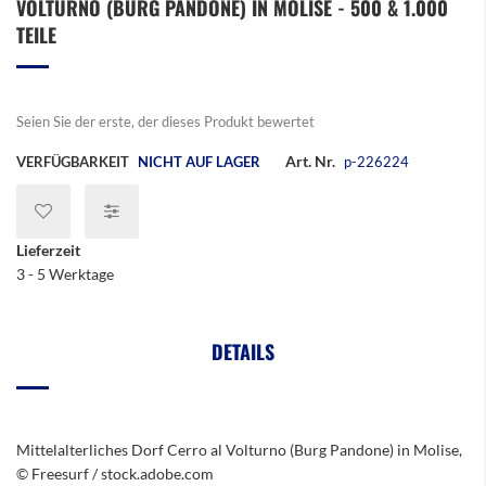
VOLTURNO (BURG PANDONE) IN MOLISE - 500 & 1.000
der
Bildergalerie
TEILE
springen
Seien Sie der erste, der dieses Produkt bewertet
Art. Nr.
VERFÜGBARKEIT
NICHT AUF LAGER
p-226224
Lieferzeit
3 - 5 Werktage
DETAILS
Mittelalterliches Dorf Cerro al Volturno (Burg Pandone) in Molise,
© Freesurf / stock.adobe.com