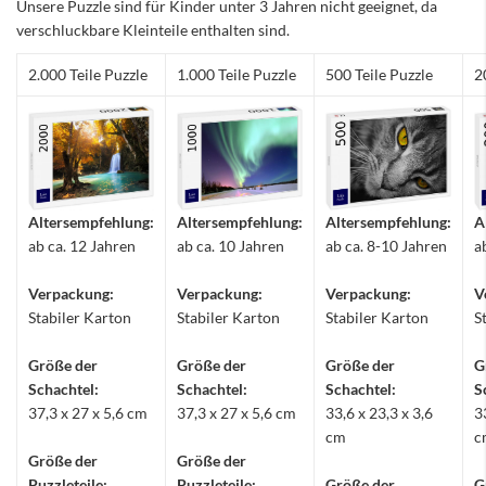
Unsere Puzzle sind für Kinder unter 3 Jahren nicht geeignet, da
verschluckbare Kleinteile enthalten sind.
2.000 Teile Puzzle
1.000 Teile Puzzle
500 Teile Puzzle
2
Altersempfehlung:
Altersempfehlung:
Altersempfehlung:
A
ab ca. 12 Jahren
ab ca. 10 Jahren
ab ca. 8-10 Jahren
a
Verpackung:
Verpackung:
Verpackung:
V
Stabiler Karton
Stabiler Karton
Stabiler Karton
S
Größe der
Größe der
Größe der
G
Schachtel:
Schachtel:
Schachtel:
S
37,3 x 27 x 5,6 cm
37,3 x 27 x 5,6 cm
33,6 x 23,3 x 3,6
3
cm
c
Größe der
Größe der
Puzzleteile:
Puzzleteile:
Größe der
G