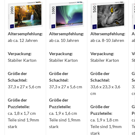
Altersempfehlung:
Altersempfehlung:
Altersempfehlung:
A
ab ca. 12 Jahren
ab ca. 10 Jahren
ab ca. 8-10 Jahren
a
Verpackung:
Verpackung:
Verpackung:
V
Stabiler Karton
Stabiler Karton
Stabiler Karton
S
Größe der
Größe der
Größe der
G
Schachtel:
Schachtel:
Schachtel:
S
37,3 x 27 x 5,6 cm
37,3 x 27 x 5,6 cm
33,6 x 23,3 x 3,6
3
cm
c
Größe der
Größe der
Puzzleteile:
Puzzleteile:
Größe der
G
ca. 1,8 x 1,7 cm
ca. 1,9 x 1,6 cm
Puzzleteile:
P
Teile sind 1,9mm
Teile sind 1,9mm
ca. 1,9 x 1,8 cm
c
stark
stark
Teile sind 1,9mm
T
stark
s