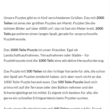
Unsere Puzzles gibt es in fünf verschiedenen Größen. Das mit
2000
Teilen
ist eines der größten Puzzles am Markt. Puzzlen Sie die
tollsten Bilder auf über 6000 cm², das ist fast ein Meter breit.
2000
Teile
garantieren einen langen Spaß, gerade für anspruchsvolle
Puzzlefreunde.
Das
1000-Teile-Puzzle
ist unser Klassiker. Egal ob
Landschaftsaufnahmen, Tieraufnahmen oder Städte – für
Puzzlefreunde sind die
1000 Teil
e eine attraktive Herausforderung.
Das Puzzle mit
500 Teilen
ist die richtige Variante für alle, die schon
den Spaß am Puzzlen entdeckt haben, sich aber noch nicht an das
1000-Teile-Puzzle herantrauen. Das
500 Teile-Puzzle
lässt sich
prima mit auf die Terrasse oder den Balkon nehmen und der
Schwierigkeitsgrad ist mittel. Es eignet sich bestens für alle, die
gerne ein schnelles Erfolgserlebnis beim Puzzlen suchen.
Auch unsere Puzzle-Variante mit
200 Teilen
wartet auf Sie. Durch