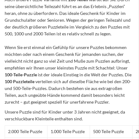
seine übersichtliche Teilezahl führt es an das Erlebnis „Puzzlen“
heran, ohne zu überfordern. Das ideale Geschenk für Kinder im
Grundschulalter oder Senioren. Wegen der geringen Teilezahl und
der deutlich größeren Puzzleteile im Vergleich zu den Puzzles mit
500, 1000 und 2000 Teilen ist es relativ schnell zu legen.
Wenn Sie erst einmal ein Gefühlp für unsere Puzzles bekommen
möchten oder nach einem Geschenk für jemanden suchen, der
vielleicht nicht ganz so viel Zeit und Muße zum Puzzlen aufbringt,
empfehlen wir Ihnen unser kleinstes Puzzle mit Schachtel: Unser
100-Teile-Puzzle
ist der ideale Einstieg in die Welt der Puzzles. Die
100 Puzzleteile
verteilen sich auf dieselbe Fläche wie bei den 200-
und 500-Teile-Puzzles. Dadurch bestehen sie aus extragroßen
Teilen, auch ungeübte Hände kommend damit besonders leicht
zurecht – gut geeignet speziell für unerfahrene Puzzler.
Unsere Puzzle sind für Kinder unter 3 Jahren nicht geeignet, da
verschluckbare Kleinteile enthalten sind.
2.000 Teile Puzzle
1.000 Teile Puzzle
500 Teile Puzzle
2