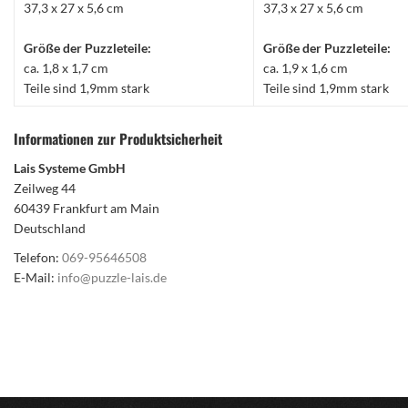
37,3 x 27 x 5,6 cm
37,3 x 27 x 5,6 cm
Größe der Puzzleteile:
Größe der Puzzleteile:
ca. 1,8 x 1,7 cm
ca. 1,9 x 1,6 cm
Teile sind 1,9mm stark
Teile sind 1,9mm stark
Informationen zur Produktsicherheit
Lais Systeme GmbH
Zeilweg 44
60439 Frankfurt am Main
Deutschland
Telefon:
069-95646508
E-Mail:
info@puzzle-lais.de