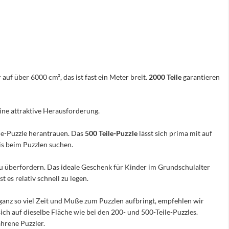
 auf über 6000 cm², das ist fast ein Meter breit.
2000 Teile
garantieren
eine attraktive Herausforderung.
ile-Puzzle herantrauen. Das
500 Teile-Puzzle
lässt sich prima mit auf
nis beim Puzzlen suchen.
e zu überfordern. Das ideale Geschenk für Kinder im Grundschulalter
 es relativ schnell zu legen.
ganz so viel Zeit und Muße zum Puzzlen aufbringt, empfehlen wir
sich auf dieselbe Fläche wie bei den 200- und 500-Teile-Puzzles.
hrene Puzzler.