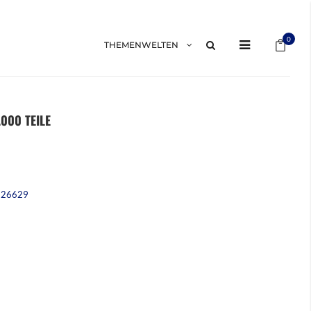
Mein 
0
THEMENWELTEN
000 TEILE
226629