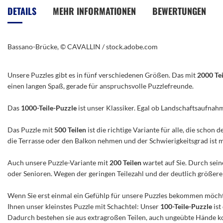
der
DETAILS
MEHR INFORMATIONEN
BEWERTUNGEN
Bildergalerie
springen
Bassano-Brücke, © CAVALLIN / stock.adobe.com
Unsere Puzzles gibt es in fünf verschiedenen Größen. Das mit
2000 Te
einen langen Spaß, gerade für anspruchsvolle Puzzlefreunde.
Das
1000-Teile-Puzzle
ist unser Klassiker. Egal ob Landschaftsaufnah
Das Puzzle mit
500 Teilen
ist die richtige Variante für alle, die scho
die Terrasse oder den Balkon nehmen und der Schwierigkeitsgrad ist mitt
Auch unsere Puzzle-Variante mit
200 Teilen
wartet auf Sie. Durch sein
oder Senioren. Wegen der geringen Teilezahl und der deutlich größeren 
Wenn Sie erst einmal ein Gefühlp für unsere Puzzles bekommen möchte
Ihnen unser kleinstes Puzzle mit Schachtel: Unser
100-Teile-Puzzle
ist
Dadurch bestehen sie aus extragroßen Teilen, auch ungeübte Hände ko