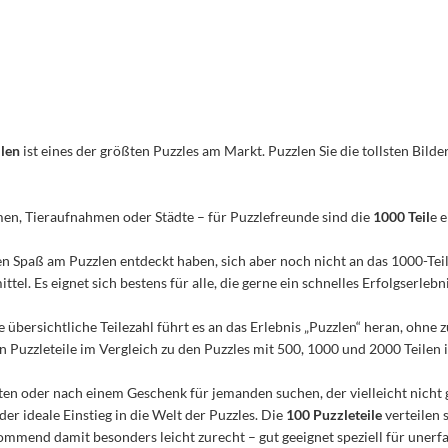
ilen
ist eines der größten Puzzles am Markt. Puzzlen Sie die tollsten Bilder
men, Tieraufnahmen oder Städte – für Puzzlefreunde sind die
1000 Teil
e 
n den Spaß am Puzzlen entdeckt haben, sich aber noch nicht an das 1000-Te
el. Es eignet sich bestens für alle, die gerne ein schnelles Erfolgserleb
e übersichtliche Teilezahl führt es an das Erlebnis „Puzzlen“ heran, ohn
Puzzleteile im Vergleich zu den Puzzles mit 500, 1000 und 2000 Teilen ist
n oder nach einem Geschenk für jemanden suchen, der vielleicht nicht 
 der ideale Einstieg in die Welt der Puzzles. Die
100 Puzzleteile
verteilen 
mmend damit besonders leicht zurecht – gut geeignet speziell für unerfa