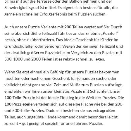
prima mit auf die Terrasse oder den Balkon nehmen und der
Schwierigkeitsgrad ist mittel. Es eignet sich bestens für alle, die
gerne ein schnelles Erfolgserlebnis beim Puzzlen suchen.
Auch unsere Puzzle-Variante mit
200 Teilen
wartet auf Sie. Durch
seine übersichtliche Teilezahl führt es an das Erlebnis „Puzzlen“
heran, ohne zu überfordern. Das ideale Geschenk für Kinder im
Grundschulalter oder Senioren. Wegen der geringen Teilezahl und
der deutlich größeren Puzzleteile im Vergleich zu den Puzzles mit
500, 1000 und 2000 Teilen ist es relativ schnell zu legen.
Wenn Sie erst einmal ein Gefühlp für unsere Puzzles bekommen
möchten oder nach einem Geschenk für jemanden suchen, der
vielleicht nicht ganz so viel Zeit und Muße zum Puzzlen aufbringt,
empfehlen wir Ihnen unser kleinstes Puzzle mit Schachtel: Unser
100-Teile-Puzzle
ist der ideale Einstieg in die Welt der Puzzles. Die
100 Puzzleteile
verteilen sich auf dieselbe Fläche wie bei den 200-
und 500-Teile-Puzzles. Dadurch bestehen sie aus extragroßen
Teilen, auch ungeübte Hände kommend damit besonders leicht
zurecht – gut geeignet speziell für unerfahrene Puzzler.