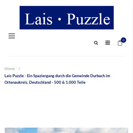
Navigation
Mein 
umschalten
0
Home
Lais Puzzle - Ein Spaziergang durch die Gemeinde Durbach im
Ortenaukreis, Deutschland - 500 & 1.000 Teile
Zum
Ende
der
Bildergalerie
springen