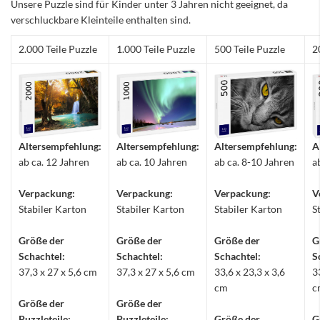
Unsere Puzzle sind für Kinder unter 3 Jahren nicht geeignet, da
verschluckbare Kleinteile enthalten sind.
2.000 Teile Puzzle
1.000 Teile Puzzle
500 Teile Puzzle
2
Altersempfehlung:
Altersempfehlung:
Altersempfehlung:
A
ab ca. 12 Jahren
ab ca. 10 Jahren
ab ca. 8-10 Jahren
a
Verpackung:
Verpackung:
Verpackung:
V
Stabiler Karton
Stabiler Karton
Stabiler Karton
S
Größe der
Größe der
Größe der
G
Schachtel:
Schachtel:
Schachtel:
S
37,3 x 27 x 5,6 cm
37,3 x 27 x 5,6 cm
33,6 x 23,3 x 3,6
3
cm
c
Größe der
Größe der
Puzzleteile:
Puzzleteile:
Größe der
G