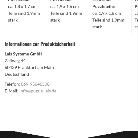
ca. 1,8 x 1,7 cm
ca. 1,9 x 1,6 cm
Puzzleteile:
P
Teile sind 1,9mm
Teile sind 1,9mm
ca. 1,9 x 1,8 cm
c
stark
stark
Teile sind 1,9mm
T
stark
s
Informationen zur Produktsicherheit
Lais Systeme GmbH
Zeilweg 44
60439 Frankfurt am Main
Deutschland
Telefon:
069-95646508
E-Mail:
info@puzzle-lais.de