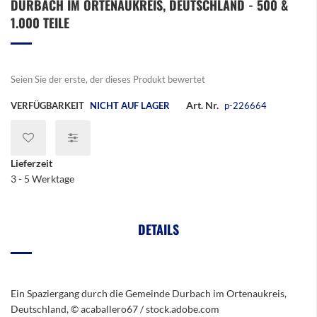
DURBACH IM ORTENAUKREIS, DEUTSCHLAND - 500 &
der
Bildergalerie
1.000 TEILE
springen
Seien Sie der erste, der dieses Produkt bewertet
Art. Nr.
VERFÜGBARKEIT
NICHT AUF LAGER
p-226664
Lieferzeit
3 - 5 Werktage
DETAILS
Ein Spaziergang durch die Gemeinde Durbach im Ortenaukreis,
Deutschland, © acaballero67 / stock.adobe.com