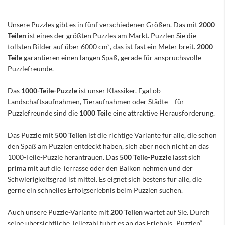
Unsere Puzzles gibt es in fünf verschiedenen Größen. Das mit
2000
Teilen
ist eines der größten Puzzles am Markt. Puzzlen Sie die
tollsten Bilder auf über 6000 cm², das ist fast ein Meter breit.
2000
Teile
garantieren einen langen Spaß, gerade für anspruchsvolle
Puzzlefreunde.
Das
1000-Teile-Puzzle
ist unser Klassiker. Egal ob
Landschaftsaufnahmen, Tieraufnahmen oder Städte – für
Puzzlefreunde sind die
1000 Teil
e eine attraktive Herausforderung.
Das Puzzle mit
500 Teilen
ist die richtige Variante für alle, die schon
den Spaß am Puzzlen entdeckt haben, sich aber noch nicht an das
1000-Teile-Puzzle herantrauen. Das
500 Teile-Puzzle
lässt sich
prima mit auf die Terrasse oder den Balkon nehmen und der
Schwierigkeitsgrad ist mittel. Es eignet sich bestens für alle, die
gerne ein schnelles Erfolgserlebnis beim Puzzlen suchen.
Auch unsere Puzzle-Variante mit
200 Teilen
wartet auf Sie. Durch
seine übersichtliche Teilezahl führt es an das Erlebnis „Puzzlen“