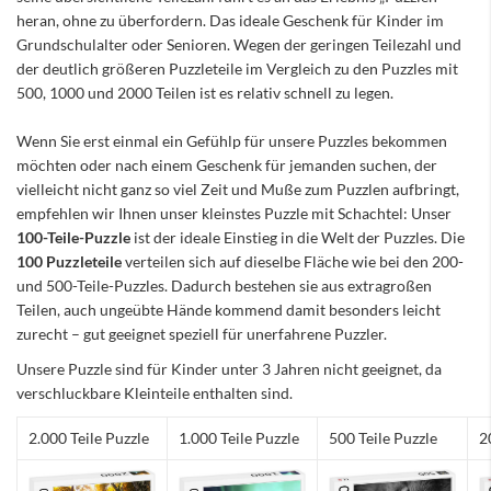
heran, ohne zu überfordern. Das ideale Geschenk für Kinder im
Grundschulalter oder Senioren. Wegen der geringen Teilezahl und
der deutlich größeren Puzzleteile im Vergleich zu den Puzzles mit
500, 1000 und 2000 Teilen ist es relativ schnell zu legen.
Wenn Sie erst einmal ein Gefühlp für unsere Puzzles bekommen
möchten oder nach einem Geschenk für jemanden suchen, der
vielleicht nicht ganz so viel Zeit und Muße zum Puzzlen aufbringt,
empfehlen wir Ihnen unser kleinstes Puzzle mit Schachtel: Unser
100-Teile-Puzzle
ist der ideale Einstieg in die Welt der Puzzles. Die
100 Puzzleteile
verteilen sich auf dieselbe Fläche wie bei den 200-
und 500-Teile-Puzzles. Dadurch bestehen sie aus extragroßen
Teilen, auch ungeübte Hände kommend damit besonders leicht
zurecht – gut geeignet speziell für unerfahrene Puzzler.
Unsere Puzzle sind für Kinder unter 3 Jahren nicht geeignet, da
verschluckbare Kleinteile enthalten sind.
2.000 Teile Puzzle
1.000 Teile Puzzle
500 Teile Puzzle
2