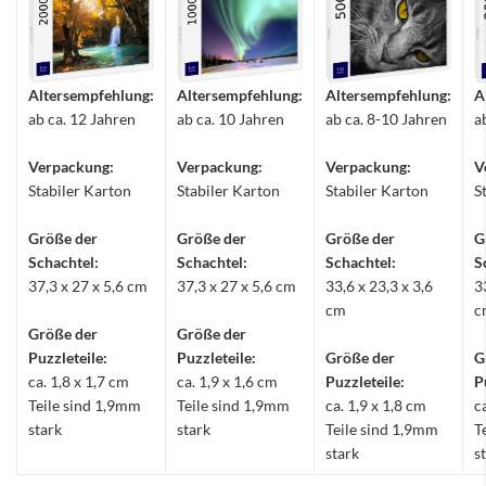
Altersempfehlung:
Altersempfehlung:
Altersempfehlung:
A
ab ca. 12 Jahren
ab ca. 10 Jahren
ab ca. 8-10 Jahren
a
Verpackung:
Verpackung:
Verpackung:
V
Stabiler Karton
Stabiler Karton
Stabiler Karton
S
Größe der
Größe der
Größe der
G
Schachtel:
Schachtel:
Schachtel:
S
37,3 x 27 x 5,6 cm
37,3 x 27 x 5,6 cm
33,6 x 23,3 x 3,6
3
cm
c
Größe der
Größe der
Puzzleteile:
Puzzleteile:
Größe der
G
ca. 1,8 x 1,7 cm
ca. 1,9 x 1,6 cm
Puzzleteile:
P
Teile sind 1,9mm
Teile sind 1,9mm
ca. 1,9 x 1,8 cm
c
stark
stark
Teile sind 1,9mm
T
stark
s