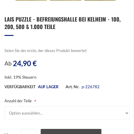
Zum
LAIS PUZZLE - BEFREIUNGSHALLE BEI KELHEIM - 100,
Anfang
200, 500 & 1.000 TEILE
der
Bildergalerie
springen
Seien Sie der erste, der dieses Produkt bewertet
24,90 €
Ab
Inkl. 19% Steuern
Art. Nr.
VERFÜGBARKEIT
AUF LAGER
p-226782
Anzahl der Teile