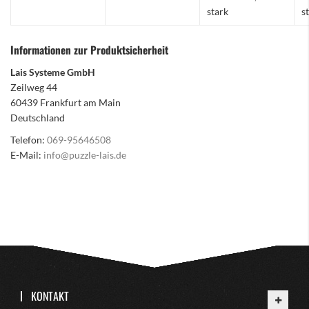
stark
s
Informationen zur Produktsicherheit
Lais Systeme GmbH
Zeilweg 44
60439 Frankfurt am Main
Deutschland
Telefon:
069-95646508
E-Mail:
info@puzzle-lais.de
KONTAKT