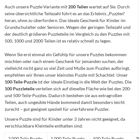
Auch unsere Puzzle-Variante mit
200 Teilen
wartet auf Sie. Durch
seine übersichtliche Teilezahl führt es an das Erlebnis „Puzzlen“
heran, ohne zu überfordern. Das ideale Geschenk für Kinder im
Grundschulalter oder Senioren. Wegen der geringen Teilezahl und
der deutlich größeren Puzzleteile im Vergleich zu den Puzzles mit
500, 1000 und 2000 Teilen ist es relativ schnell zu legen.
Wenn Sie erst einmal ein Gefühlp für unsere Puzzles bekommen
möchten oder nach einem Geschenk für jemanden suchen, der
vielleicht nicht ganz so viel Zeit und Muße zum Puzzlen aufbringt,
empfehlen wir Ihnen unser kleinstes Puzzle mit Schachtel: Unser
100-Teile-Puzzle
ist der ideale Einstieg in die Welt der Puzzles. Die
100 Puzzleteile
verteilen sich auf dieselbe Fläche wie bei den 200-
und 500-Teile-Puzzles. Dadurch bestehen sie aus extragroßen
Teilen, auch ungeübte Hände kommend damit besonders leicht
zurecht – gut geeignet speziell für unerfahrene Puzzler.
Unsere Puzzle sind für Kinder unter 3 Jahren nicht geeignet, da
verschluckbare Kleinteile enthalten sind.
2.000 Teile Puzzle
1.000 Teile Puzzle
500 Teile Puzzle
2