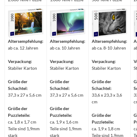
Altersempfehlung:
Altersempfehlung:
Altersempfehlung:
A
ab ca. 12 Jahren
ab ca. 10 Jahren
ab ca. 8-10 Jahren
a
Verpackung:
Verpackung:
Verpackung:
V
Stabiler Karton
Stabiler Karton
Stabiler Karton
S
Größe der
Größe der
Größe der
G
Schachtel:
Schachtel:
Schachtel:
S
37,3 x 27 x 5,6 cm
37,3 x 27 x 5,6 cm
33,6 x 23,3 x 3,6
3
cm
c
Größe der
Größe der
Puzzleteile:
Puzzleteile:
Größe der
G
ca. 1,8 x 1,7 cm
ca. 1,9 x 1,6 cm
Puzzleteile:
P
Teile sind 1,9mm
Teile sind 1,9mm
ca. 1,9 x 1,8 cm
c
stark
stark
Teile sind 1,9mm
T