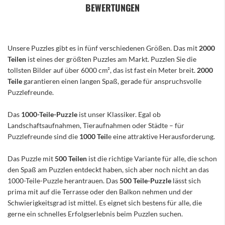
BEWERTUNGEN
Unsere Puzzles gibt es in fünf verschiedenen Größen. Das mit
2000
Teilen
ist eines der größten Puzzles am Markt. Puzzlen Sie die
tollsten Bilder auf über 6000 cm², das ist fast ein Meter breit.
2000
Teile
garantieren einen langen Spaß, gerade für anspruchsvolle
Puzzlefreunde.
Das
1000-Teile-Puzzle
ist unser Klassiker. Egal ob
Landschaftsaufnahmen, Tieraufnahmen oder Städte – für
Puzzlefreunde sind die
1000 Teil
e eine attraktive Herausforderung.
Das Puzzle mit
500 Teilen
ist die richtige Variante für alle, die schon
den Spaß am Puzzlen entdeckt haben, sich aber noch nicht an das
1000-Teile-Puzzle herantrauen. Das
500 Teile-Puzzle
lässt sich
prima mit auf die Terrasse oder den Balkon nehmen und der
Schwierigkeitsgrad ist mittel. Es eignet sich bestens für alle, die
gerne ein schnelles Erfolgserlebnis beim Puzzlen suchen.