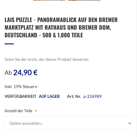
Zum
LAIS PUZZLE - PANORAMABLICK AUF DEN BREMER
Anfang
MARKTPLATZ MIT RATHAUS UND BREMER DOM,
der
Bildergalerie
DEUTSCHLAND - 500 & 1.000 TEILE
springen
Seien Sie der erste, der dieses Produkt bewertet
24,90 €
Ab
Inkl. 19% Steuern
Art. Nr.
VERFÜGBARKEIT
AUF LAGER
p-226989
Anzahl der Teile