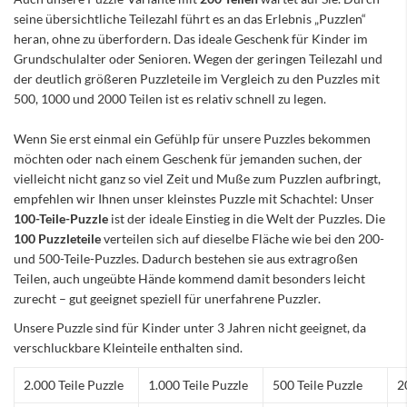
seine übersichtliche Teilezahl führt es an das Erlebnis „Puzzlen“
heran, ohne zu überfordern. Das ideale Geschenk für Kinder im
Grundschulalter oder Senioren. Wegen der geringen Teilezahl und
der deutlich größeren Puzzleteile im Vergleich zu den Puzzles mit
500, 1000 und 2000 Teilen ist es relativ schnell zu legen.
Wenn Sie erst einmal ein Gefühlp für unsere Puzzles bekommen
möchten oder nach einem Geschenk für jemanden suchen, der
vielleicht nicht ganz so viel Zeit und Muße zum Puzzlen aufbringt,
empfehlen wir Ihnen unser kleinstes Puzzle mit Schachtel: Unser
100-Teile-Puzzle
ist der ideale Einstieg in die Welt der Puzzles. Die
100 Puzzleteile
verteilen sich auf dieselbe Fläche wie bei den 200-
und 500-Teile-Puzzles. Dadurch bestehen sie aus extragroßen
Teilen, auch ungeübte Hände kommend damit besonders leicht
zurecht – gut geeignet speziell für unerfahrene Puzzler.
Unsere Puzzle sind für Kinder unter 3 Jahren nicht geeignet, da
verschluckbare Kleinteile enthalten sind.
2.000 Teile Puzzle
1.000 Teile Puzzle
500 Teile Puzzle
2