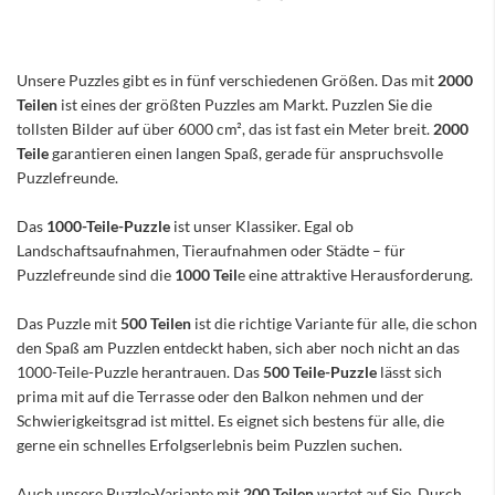
Unsere Puzzles gibt es in fünf verschiedenen Größen. Das mit
2000
Teilen
ist eines der größten Puzzles am Markt. Puzzlen Sie die
tollsten Bilder auf über 6000 cm², das ist fast ein Meter breit.
2000
Teile
garantieren einen langen Spaß, gerade für anspruchsvolle
Puzzlefreunde.
Das
1000-Teile-Puzzle
ist unser Klassiker. Egal ob
Landschaftsaufnahmen, Tieraufnahmen oder Städte – für
Puzzlefreunde sind die
1000 Teil
e eine attraktive Herausforderung.
Das Puzzle mit
500 Teilen
ist die richtige Variante für alle, die schon
den Spaß am Puzzlen entdeckt haben, sich aber noch nicht an das
1000-Teile-Puzzle herantrauen. Das
500 Teile-Puzzle
lässt sich
prima mit auf die Terrasse oder den Balkon nehmen und der
Schwierigkeitsgrad ist mittel. Es eignet sich bestens für alle, die
gerne ein schnelles Erfolgserlebnis beim Puzzlen suchen.
Auch unsere Puzzle-Variante mit
200 Teilen
wartet auf Sie. Durch