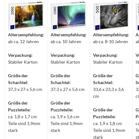
Altersempfehlung:
Altersempfehlung:
Altersempfehlung:
A
ab ca. 12 Jahren
ab ca. 10 Jahren
ab ca. 8-10 Jahren
a
Verpackung:
Verpackung:
Verpackung:
V
Stabiler Karton
Stabiler Karton
Stabiler Karton
S
Größe der
Größe der
Größe der
G
Schachtel:
Schachtel:
Schachtel:
S
37,3 x 27 x 5,6 cm
37,3 x 27 x 5,6 cm
33,6 x 23,3 x 3,6
3
cm
c
Größe der
Größe der
Puzzleteile:
Puzzleteile:
Größe der
G
ca. 1,8 x 1,7 cm
ca. 1,9 x 1,6 cm
Puzzleteile:
P
Teile sind 1,9mm
Teile sind 1,9mm
ca. 1,9 x 1,8 cm
c
stark
stark
Teile sind 1,9mm
T
stark
s