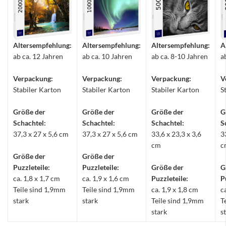
Altersempfehlung:
Altersempfehlung:
Altersempfehlung:
A
ab ca. 12 Jahren
ab ca. 10 Jahren
ab ca. 8-10 Jahren
a
Verpackung:
Verpackung:
Verpackung:
V
Stabiler Karton
Stabiler Karton
Stabiler Karton
S
Größe der
Größe der
Größe der
G
Schachtel:
Schachtel:
Schachtel:
S
37,3 x 27 x 5,6 cm
37,3 x 27 x 5,6 cm
33,6 x 23,3 x 3,6
3
cm
c
Größe der
Größe der
Puzzleteile:
Puzzleteile:
Größe der
G
ca. 1,8 x 1,7 cm
ca. 1,9 x 1,6 cm
Puzzleteile:
P
Teile sind 1,9mm
Teile sind 1,9mm
ca. 1,9 x 1,8 cm
c
stark
stark
Teile sind 1,9mm
T
stark
s