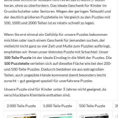
heran, ohne zu überfordern. Das ideale Geschenk für Kinder im
Grundschulalter oder Senioren. Wegen der geringen Teilezahl und
der deutlich größeren Puzzleteile im Vergleich zu den Puzzles mit
500, 1000 und 2000 Teilen ist es relativ schnell zu legen.
Wenn Sie erst einmal ein Gefühlp für unsere Puzzles bekommen
möchten oder nach einem Geschenk für jemanden suchen, der
vielleicht nicht ganz so viel Zeit und Muße zum Puzzlen aufbringt,
empfehlen wir Ihnen unser kleinstes Puzzle mit Schachtel: Unser
100-Teile-Puzzle
ist der ideale Einstieg in die Welt der Puzzles. Die
100 Puzzleteile
verteilen sich auf dieselbe Fläche wie bei den 200-
und 500-Teile-Puzzles. Dadurch bestehen sie aus extragroßen
Teilen, auch ungeübte Hände kommend damit besonders leicht
zurecht – gut geeignet speziell für unerfahrene Puzzler.
Unsere Puzzle sind für Kinder unter 3 Jahren nicht geeignet, da
verschluckbare Kleinteile enthalten sind.
2.000 Teile Puzzle
1.000 Teile Puzzle
500 Teile Puzzle
2