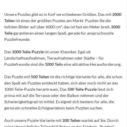
Unsere Puzzles gibt es in fünf verschiedenen Größen. Das mit
2000
Teilen
ist eines der größten Puzzles am Markt. Puzzlen Sie die
tollsten Bilder auf über 6000 cm², das ist fast ein Meter breit.
2000
Teile
garantieren einen langen Spaß, gerade für anspruchsvolle
Puzzlefreunde.
Das
1000-Teile-Puzzle
ist unser Klassiker. Egal ob
Landschaftsaufnahmen, Tieraufnahmen oder Städte – für
Puzzlefreunde sind die
1000 Teil
e eine attraktive Herausforderung.
Das Puzzle mit
500 Teilen
ist die richtige Variante für alle, die schon
den Spaß am Puzzlen entdeckt haben, sich aber noch nicht an das
1000-Teile-Puzzle herantrauen. Das
500 Teile-Puzzle
lässt sich
prima mit auf die Terrasse oder den Balkon nehmen und der
Schwierigkeitsgrad ist mittel. Es eignet sich bestens für alle, die
gerne ein schnelles Erfolgserlebnis beim Puzzlen suchen.
Auch unsere Puzzle-Variante mit
200 Teilen
wartet auf Sie. Durch
seine übersichtliche Teilezahl führt es an das Erlebnis „Puzzlen“