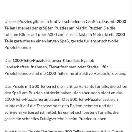
Unsere Puzzles gibt es in fünf verschiedenen Größen. Das mit
2000
Teilen
ist eines der größten Puzzles am Markt. Puzzlen Sie die
tollsten Bilder auf über 6000 cm², das ist fast ein Meter breit.
2000
Teile
garantieren einen langen Spaß, gerade für anspruchsvolle
Puzzlefreunde.
Das
1000-Teile-Puzzle
ist unser Klassiker. Egal ob
Landschaftsaufnahmen, Tieraufnahmen oder Städte – für
Puzzlefreunde sind die
1000 Teil
e eine attraktive Herausforderung.
Das Puzzle mit
500 Teilen
ist die richtige Variante für alle, die schon
den Spaß am Puzzlen entdeckt haben, sich aber noch nicht an das
1000-Teile-Puzzle herantrauen. Das
500 Teile-Puzzle
lässt sich
prima mit auf die Terrasse oder den Balkon nehmen und der
Schwierigkeitsgrad ist mittel. Es eignet sich bestens für alle, die
gerne ein schnelles Erfolgserlebnis beim Puzzlen suchen.
Auch unsere Puzzle-Variante mit
200 Teilen
wartet auf Sie. Durch