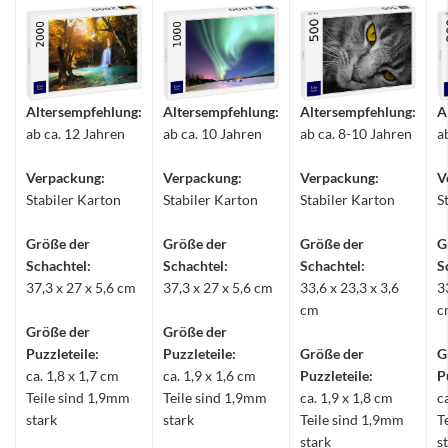
Altersempfehlung:
Altersempfehlung:
Altersempfehlung:
A
ab ca. 12 Jahren
ab ca. 10 Jahren
ab ca. 8-10 Jahren
a
Verpackung:
Verpackung:
Verpackung:
V
Stabiler Karton
Stabiler Karton
Stabiler Karton
S
Größe der
Größe der
Größe der
G
Schachtel:
Schachtel:
Schachtel:
S
37,3 x 27 x 5,6 cm
37,3 x 27 x 5,6 cm
33,6 x 23,3 x 3,6
3
cm
c
Größe der
Größe der
Puzzleteile:
Puzzleteile:
Größe der
G
ca. 1,8 x 1,7 cm
ca. 1,9 x 1,6 cm
Puzzleteile:
P
Teile sind 1,9mm
Teile sind 1,9mm
ca. 1,9 x 1,8 cm
c
stark
stark
Teile sind 1,9mm
T
stark
s