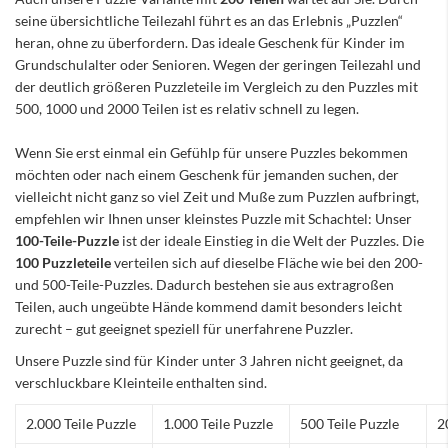
seine übersichtliche Teilezahl führt es an das Erlebnis „Puzzlen“
heran, ohne zu überfordern. Das ideale Geschenk für Kinder im
Grundschulalter oder Senioren. Wegen der geringen Teilezahl und
der deutlich größeren Puzzleteile im Vergleich zu den Puzzles mit
500, 1000 und 2000 Teilen ist es relativ schnell zu legen.
Wenn Sie erst einmal ein Gefühlp für unsere Puzzles bekommen
möchten oder nach einem Geschenk für jemanden suchen, der
vielleicht nicht ganz so viel Zeit und Muße zum Puzzlen aufbringt,
empfehlen wir Ihnen unser kleinstes Puzzle mit Schachtel: Unser
100-Teile-Puzzle
ist der ideale Einstieg in die Welt der Puzzles. Die
100 Puzzleteile
verteilen sich auf dieselbe Fläche wie bei den 200-
und 500-Teile-Puzzles. Dadurch bestehen sie aus extragroßen
Teilen, auch ungeübte Hände kommend damit besonders leicht
zurecht – gut geeignet speziell für unerfahrene Puzzler.
Unsere Puzzle sind für Kinder unter 3 Jahren nicht geeignet, da
verschluckbare Kleinteile enthalten sind.
2.000 Teile Puzzle
1.000 Teile Puzzle
500 Teile Puzzle
2