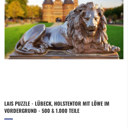
Zum
LAIS PUZZLE - LÜBECK, HOLSTENTOR MIT LÖWE IM
Anfang
VORDERGRUND - 500 & 1.000 TEILE
der
Bildergalerie
springen