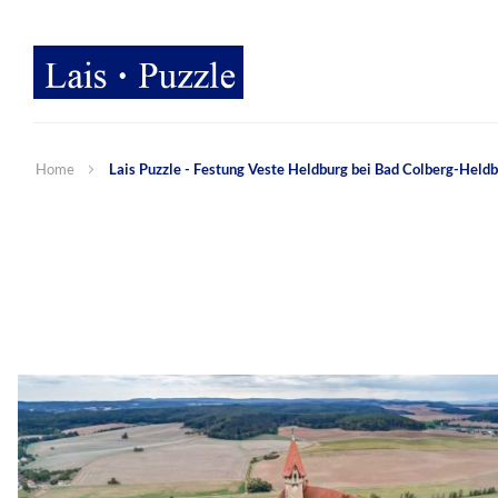
Home
Lais Puzzle - Festung Veste Heldburg bei Bad Colberg-Heldb
Zum
Ende
der
Bildergalerie
springen