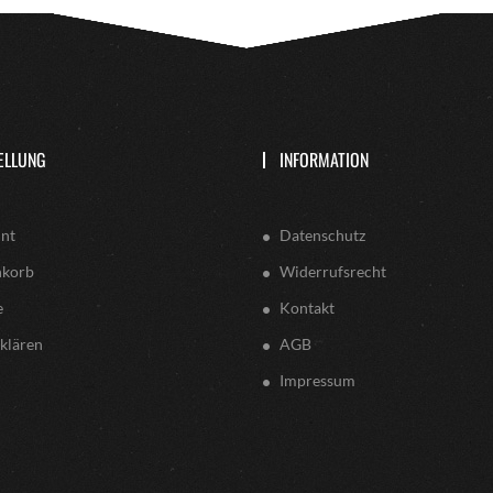
ELLUNG
INFORMATION
nt
Datenschutz
nkorb
Widerrufsrecht
e
Kontakt
klären
AGB
Impressum