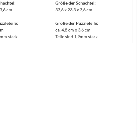
hachtel:
Größe der Schachtel:
 3,6 cm
33,6 x 23,3 x 3,6 cm
zzleteile:
Größe der Puzzleteile:
 cm
ca. 4,8 cm x 3,6 cm
,9mm stark
Teile sind 1,9mm stark