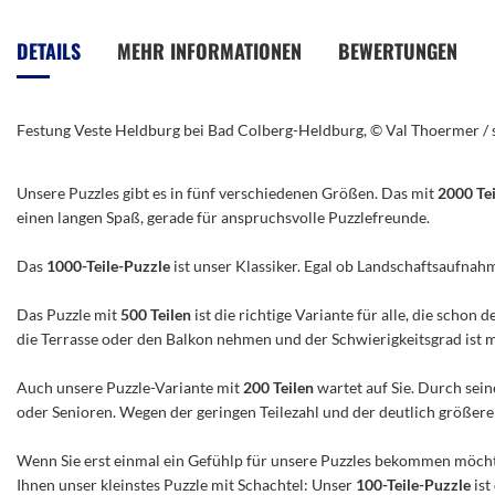
Anfang
der
DETAILS
MEHR INFORMATIONEN
BEWERTUNGEN
Bildergalerie
springen
Festung Veste Heldburg bei Bad Colberg-Heldburg, © Val Thoermer /
Unsere Puzzles gibt es in fünf verschiedenen Größen. Das mit
2000 Te
einen langen Spaß, gerade für anspruchsvolle Puzzlefreunde.
Das
1000-Teile-Puzzle
ist unser Klassiker. Egal ob Landschaftsaufnah
Das Puzzle mit
500 Teilen
ist die richtige Variante für alle, die scho
die Terrasse oder den Balkon nehmen und der Schwierigkeitsgrad ist mitt
Auch unsere Puzzle-Variante mit
200 Teilen
wartet auf Sie. Durch sein
oder Senioren. Wegen der geringen Teilezahl und der deutlich größeren 
Wenn Sie erst einmal ein Gefühlp für unsere Puzzles bekommen möchte
Ihnen unser kleinstes Puzzle mit Schachtel: Unser
100-Teile-Puzzle
ist