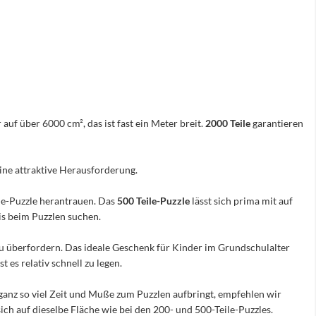
 auf über 6000 cm², das ist fast ein Meter breit.
2000 Teile
garantieren
eine attraktive Herausforderung.
ile-Puzzle herantrauen. Das
500 Teile-Puzzle
lässt sich prima mit auf
nis beim Puzzlen suchen.
e zu überfordern. Das ideale Geschenk für Kinder im Grundschulalter
 es relativ schnell zu legen.
ganz so viel Zeit und Muße zum Puzzlen aufbringt, empfehlen wir
sich auf dieselbe Fläche wie bei den 200- und 500-Teile-Puzzles.