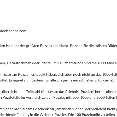
 stock.adobe.com
ilen
ist eines der größten Puzzles am Markt. Puzzlen Sie die tollsten Bilder
men, Tieraufnahmen oder Städte – für Puzzlefreunde sind die
1000 Teil
e 
n den Spaß am Puzzlen entdeckt haben, sich aber noch nicht an das 1000-Te
el. Es eignet sich bestens für alle, die gerne ein schnelles Erfolgserleb
e übersichtliche Teilezahl führt es an das Erlebnis „Puzzlen“ heran, ohn
Puzzleteile im Vergleich zu den Puzzles mit 500, 1000 und 2000 Teilen ist
n oder nach einem Geschenk für jemanden suchen, der vielleicht nicht 
 der ideale Einstieg in die Welt der Puzzles. Die
100 Puzzleteile
verteilen 