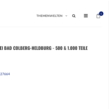
Mein 
0
THEMENWELTEN
EI BAD COLBERG-HELDBURG - 500 & 1.000 TEILE
227664