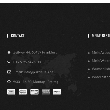
KONTAKT
MEINE BEST
Zeilweg 44, 60439 Frankfurt
Mein Accou
Mein Ware
T: 069 95 64 65 08
Wunschlist
Email: info@puzzle-lais.de
Widerruf er
9:30 - 16:30, Montag - Freitag