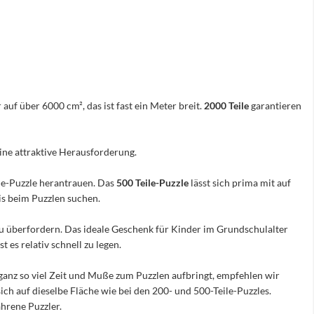
 auf über 6000 cm², das ist fast ein Meter breit.
2000 Teile
garantieren
eine attraktive Herausforderung.
ile-Puzzle herantrauen. Das
500 Teile-Puzzle
lässt sich prima mit auf
nis beim Puzzlen suchen.
e zu überfordern. Das ideale Geschenk für Kinder im Grundschulalter
 es relativ schnell zu legen.
ganz so viel Zeit und Muße zum Puzzlen aufbringt, empfehlen wir
sich auf dieselbe Fläche wie bei den 200- und 500-Teile-Puzzles.
hrene Puzzler.