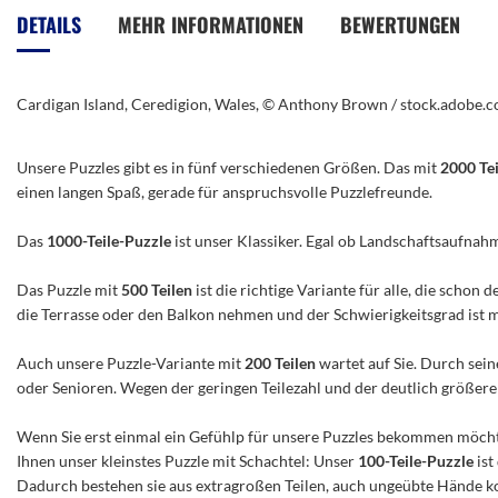
der
DETAILS
MEHR INFORMATIONEN
BEWERTUNGEN
Bildergalerie
springen
Cardigan Island, Ceredigion, Wales, © Anthony Brown / stock.adobe.
Unsere Puzzles gibt es in fünf verschiedenen Größen. Das mit
2000 Te
einen langen Spaß, gerade für anspruchsvolle Puzzlefreunde.
Das
1000-Teile-Puzzle
ist unser Klassiker. Egal ob Landschaftsaufnah
Das Puzzle mit
500 Teilen
ist die richtige Variante für alle, die scho
die Terrasse oder den Balkon nehmen und der Schwierigkeitsgrad ist mitt
Auch unsere Puzzle-Variante mit
200 Teilen
wartet auf Sie. Durch sein
oder Senioren. Wegen der geringen Teilezahl und der deutlich größeren 
Wenn Sie erst einmal ein Gefühlp für unsere Puzzles bekommen möchte
Ihnen unser kleinstes Puzzle mit Schachtel: Unser
100-Teile-Puzzle
ist
Dadurch bestehen sie aus extragroßen Teilen, auch ungeübte Hände ko