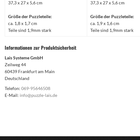
37,3 x 27 x 5,6 cm
37,3 x 27 x 5,6 cm
Größe der Puzzleteile:
Größe der Puzzleteile:
ca. 1,8 x 1,7 cm
ca. 1,9 x 1,6 cm
Teile sind 1,9mm stark
Teile sind 1,9mm stark
Informationen zur Produktsicherheit
Lais Systeme GmbH
Zeilweg 44
60439 Frankfurt am Main
Deutschland
Telefon:
069-95646508
E-Mail:
info@puzzle-lais.de