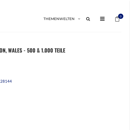
Mein 
0
THEMENWELTEN
ON, WALES - 500 & 1.000 TEILE
228144