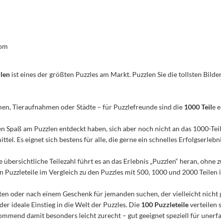
com
ilen
ist eines der größten Puzzles am Markt. Puzzlen Sie die tollsten Bilder
men, Tieraufnahmen oder Städte – für Puzzlefreunde sind die
1000 Teil
e 
n den Spaß am Puzzlen entdeckt haben, sich aber noch nicht an das 1000-Te
el. Es eignet sich bestens für alle, die gerne ein schnelles Erfolgserleb
e übersichtliche Teilezahl führt es an das Erlebnis „Puzzlen“ heran, ohn
Puzzleteile im Vergleich zu den Puzzles mit 500, 1000 und 2000 Teilen ist
n oder nach einem Geschenk für jemanden suchen, der vielleicht nicht 
 der ideale Einstieg in die Welt der Puzzles. Die
100 Puzzleteile
verteilen 
mmend damit besonders leicht zurecht – gut geeignet speziell für unerfa