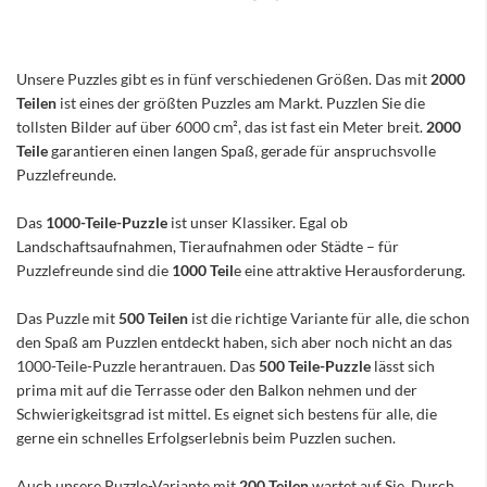
Unsere Puzzles gibt es in fünf verschiedenen Größen. Das mit
2000
Teilen
ist eines der größten Puzzles am Markt. Puzzlen Sie die
tollsten Bilder auf über 6000 cm², das ist fast ein Meter breit.
2000
Teile
garantieren einen langen Spaß, gerade für anspruchsvolle
Puzzlefreunde.
Das
1000-Teile-Puzzle
ist unser Klassiker. Egal ob
Landschaftsaufnahmen, Tieraufnahmen oder Städte – für
Puzzlefreunde sind die
1000 Teil
e eine attraktive Herausforderung.
Das Puzzle mit
500 Teilen
ist die richtige Variante für alle, die schon
den Spaß am Puzzlen entdeckt haben, sich aber noch nicht an das
1000-Teile-Puzzle herantrauen. Das
500 Teile-Puzzle
lässt sich
prima mit auf die Terrasse oder den Balkon nehmen und der
Schwierigkeitsgrad ist mittel. Es eignet sich bestens für alle, die
gerne ein schnelles Erfolgserlebnis beim Puzzlen suchen.
Auch unsere Puzzle-Variante mit
200 Teilen
wartet auf Sie. Durch