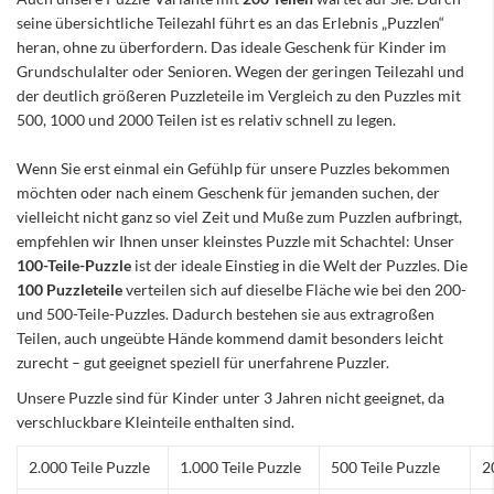
seine übersichtliche Teilezahl führt es an das Erlebnis „Puzzlen“
heran, ohne zu überfordern. Das ideale Geschenk für Kinder im
Grundschulalter oder Senioren. Wegen der geringen Teilezahl und
der deutlich größeren Puzzleteile im Vergleich zu den Puzzles mit
500, 1000 und 2000 Teilen ist es relativ schnell zu legen.
Wenn Sie erst einmal ein Gefühlp für unsere Puzzles bekommen
möchten oder nach einem Geschenk für jemanden suchen, der
vielleicht nicht ganz so viel Zeit und Muße zum Puzzlen aufbringt,
empfehlen wir Ihnen unser kleinstes Puzzle mit Schachtel: Unser
100-Teile-Puzzle
ist der ideale Einstieg in die Welt der Puzzles. Die
100 Puzzleteile
verteilen sich auf dieselbe Fläche wie bei den 200-
und 500-Teile-Puzzles. Dadurch bestehen sie aus extragroßen
Teilen, auch ungeübte Hände kommend damit besonders leicht
zurecht – gut geeignet speziell für unerfahrene Puzzler.
Unsere Puzzle sind für Kinder unter 3 Jahren nicht geeignet, da
verschluckbare Kleinteile enthalten sind.
2.000 Teile Puzzle
1.000 Teile Puzzle
500 Teile Puzzle
2