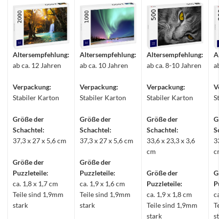
Altersempfehlung:
Altersempfehlung:
Altersempfehlung:
A
ab ca. 12 Jahren
ab ca. 10 Jahren
ab ca. 8-10 Jahren
a
Verpackung:
Verpackung:
Verpackung:
V
Stabiler Karton
Stabiler Karton
Stabiler Karton
S
Größe der
Größe der
Größe der
G
Schachtel:
Schachtel:
Schachtel:
S
37,3 x 27 x 5,6 cm
37,3 x 27 x 5,6 cm
33,6 x 23,3 x 3,6
3
cm
c
Größe der
Größe der
Puzzleteile:
Puzzleteile:
Größe der
G
ca. 1,8 x 1,7 cm
ca. 1,9 x 1,6 cm
Puzzleteile:
P
Teile sind 1,9mm
Teile sind 1,9mm
ca. 1,9 x 1,8 cm
c
stark
stark
Teile sind 1,9mm
T
stark
s