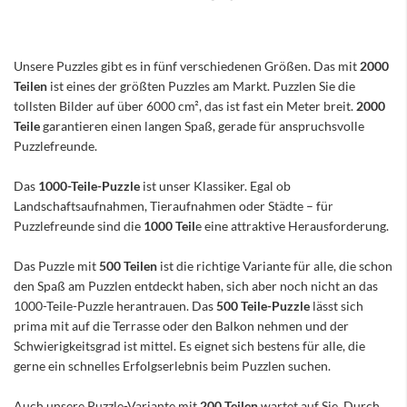
Unsere Puzzles gibt es in fünf verschiedenen Größen. Das mit
2000
Teilen
ist eines der größten Puzzles am Markt. Puzzlen Sie die
tollsten Bilder auf über 6000 cm², das ist fast ein Meter breit.
2000
Teile
garantieren einen langen Spaß, gerade für anspruchsvolle
Puzzlefreunde.
Das
1000-Teile-Puzzle
ist unser Klassiker. Egal ob
Landschaftsaufnahmen, Tieraufnahmen oder Städte – für
Puzzlefreunde sind die
1000 Teil
e eine attraktive Herausforderung.
Das Puzzle mit
500 Teilen
ist die richtige Variante für alle, die schon
den Spaß am Puzzlen entdeckt haben, sich aber noch nicht an das
1000-Teile-Puzzle herantrauen. Das
500 Teile-Puzzle
lässt sich
prima mit auf die Terrasse oder den Balkon nehmen und der
Schwierigkeitsgrad ist mittel. Es eignet sich bestens für alle, die
gerne ein schnelles Erfolgserlebnis beim Puzzlen suchen.
Auch unsere Puzzle-Variante mit
200 Teilen
wartet auf Sie. Durch