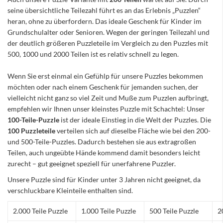
seine übersichtliche Teilezahl führt es an das Erlebnis „Puzzlen“
heran, ohne zu überfordern. Das ideale Geschenk für Kinder im
Grundschulalter oder Senioren. Wegen der geringen Teilezahl und
der deutlich größeren Puzzleteile im Vergleich zu den Puzzles mit
500, 1000 und 2000 Teilen ist es relativ schnell zu legen.
Wenn Sie erst einmal ein Gefühlp für unsere Puzzles bekommen
möchten oder nach einem Geschenk für jemanden suchen, der
vielleicht nicht ganz so viel Zeit und Muße zum Puzzlen aufbringt,
empfehlen wir Ihnen unser kleinstes Puzzle mit Schachtel: Unser
100-Teile-Puzzle
ist der ideale Einstieg in die Welt der Puzzles. Die
100 Puzzleteile
verteilen sich auf dieselbe Fläche wie bei den 200-
und 500-Teile-Puzzles. Dadurch bestehen sie aus extragroßen
Teilen, auch ungeübte Hände kommend damit besonders leicht
zurecht – gut geeignet speziell für unerfahrene Puzzler.
Unsere Puzzle sind für Kinder unter 3 Jahren nicht geeignet, da
verschluckbare Kleinteile enthalten sind.
2.000 Teile Puzzle
1.000 Teile Puzzle
500 Teile Puzzle
2