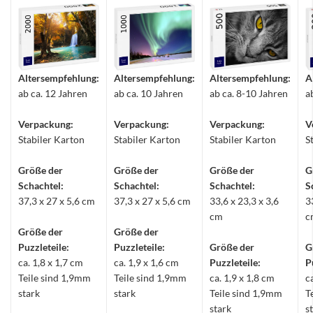
Altersempfehlung:
Altersempfehlung:
Altersempfehlung:
A
ab ca. 12 Jahren
ab ca. 10 Jahren
ab ca. 8-10 Jahren
a
Verpackung:
Verpackung:
Verpackung:
V
Stabiler Karton
Stabiler Karton
Stabiler Karton
S
Größe der
Größe der
Größe der
G
Schachtel:
Schachtel:
Schachtel:
S
37,3 x 27 x 5,6 cm
37,3 x 27 x 5,6 cm
33,6 x 23,3 x 3,6
3
cm
c
Größe der
Größe der
Puzzleteile:
Puzzleteile:
Größe der
G
ca. 1,8 x 1,7 cm
ca. 1,9 x 1,6 cm
Puzzleteile:
P
Teile sind 1,9mm
Teile sind 1,9mm
ca. 1,9 x 1,8 cm
c
stark
stark
Teile sind 1,9mm
T
stark
s