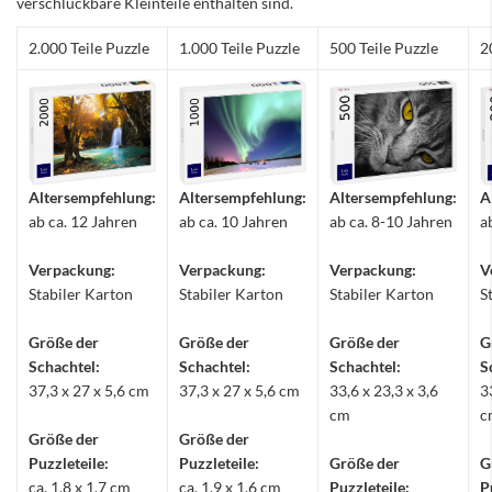
verschluckbare Kleinteile enthalten sind.
2.000 Teile Puzzle
1.000 Teile Puzzle
500 Teile Puzzle
2
Altersempfehlung:
Altersempfehlung:
Altersempfehlung:
A
ab ca. 12 Jahren
ab ca. 10 Jahren
ab ca. 8-10 Jahren
a
Verpackung:
Verpackung:
Verpackung:
V
Stabiler Karton
Stabiler Karton
Stabiler Karton
S
Größe der
Größe der
Größe der
G
Schachtel:
Schachtel:
Schachtel:
S
37,3 x 27 x 5,6 cm
37,3 x 27 x 5,6 cm
33,6 x 23,3 x 3,6
3
cm
c
Größe der
Größe der
Puzzleteile:
Puzzleteile:
Größe der
G
ca. 1,8 x 1,7 cm
ca. 1,9 x 1,6 cm
Puzzleteile:
P