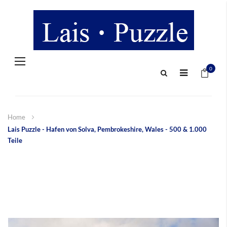
Navigation
Mein 
umschalten
0
Home
Lais Puzzle - Hafen von Solva, Pembrokeshire, Wales - 500 & 1.000
Teile
Zum
Ende
der
Bildergalerie
springen