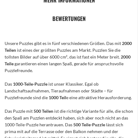
MEHR INFORMATIONEN
BEWERTUNGEN
Unsere Puzzles gibt es in fünf verschiedenen Größen. Das mit
2000
Teilen
ist eines der größten Puzzles am Markt. Puzzlen Sie die
tollsten Bilder auf über 6000 cm², das ist fast ein Meter breit.
2000
Teile
garantieren einen langen Spaß, gerade für anspruchsvolle
Puzzlefreunde.
Das
1000-Teile-Puzzle
ist unser Klassiker. Egal ob
Landschaftsaufnahmen, Tieraufnahmen oder Städte – für
Puzzlefreunde sind die
1000 Teil
e eine attraktive Herausforderung.
Das Puzzle mit
500 Teilen
ist die richtige Variante für alle, die schon
den Spaß am Puzzlen entdeckt haben, sich aber noch nicht an das
1000-Teile-Puzzle herantrauen. Das
500 Teile-Puzzle
lässt sich
prima mit auf die Terrasse oder den Balkon nehmen und der