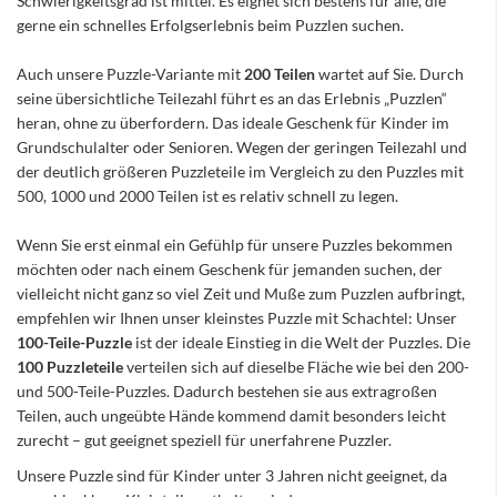
Schwierigkeitsgrad ist mittel. Es eignet sich bestens für alle, die
gerne ein schnelles Erfolgserlebnis beim Puzzlen suchen.
Auch unsere Puzzle-Variante mit
200 Teilen
wartet auf Sie. Durch
seine übersichtliche Teilezahl führt es an das Erlebnis „Puzzlen“
heran, ohne zu überfordern. Das ideale Geschenk für Kinder im
Grundschulalter oder Senioren. Wegen der geringen Teilezahl und
der deutlich größeren Puzzleteile im Vergleich zu den Puzzles mit
500, 1000 und 2000 Teilen ist es relativ schnell zu legen.
Wenn Sie erst einmal ein Gefühlp für unsere Puzzles bekommen
möchten oder nach einem Geschenk für jemanden suchen, der
vielleicht nicht ganz so viel Zeit und Muße zum Puzzlen aufbringt,
empfehlen wir Ihnen unser kleinstes Puzzle mit Schachtel: Unser
100-Teile-Puzzle
ist der ideale Einstieg in die Welt der Puzzles. Die
100 Puzzleteile
verteilen sich auf dieselbe Fläche wie bei den 200-
und 500-Teile-Puzzles. Dadurch bestehen sie aus extragroßen
Teilen, auch ungeübte Hände kommend damit besonders leicht
zurecht – gut geeignet speziell für unerfahrene Puzzler.
Unsere Puzzle sind für Kinder unter 3 Jahren nicht geeignet, da