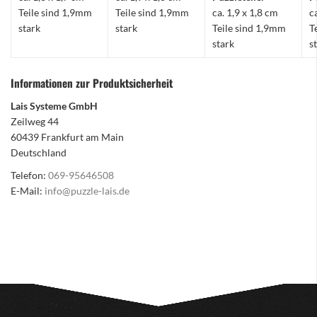
Teile sind 1,9mm
Teile sind 1,9mm
ca. 1,9 x 1,8 cm
c
stark
stark
Teile sind 1,9mm
T
stark
s
Informationen zur Produktsicherheit
Lais Systeme GmbH
Zeilweg 44
60439 Frankfurt am Main
Deutschland
Telefon:
069-95646508
E-Mail:
info@puzzle-lais.de