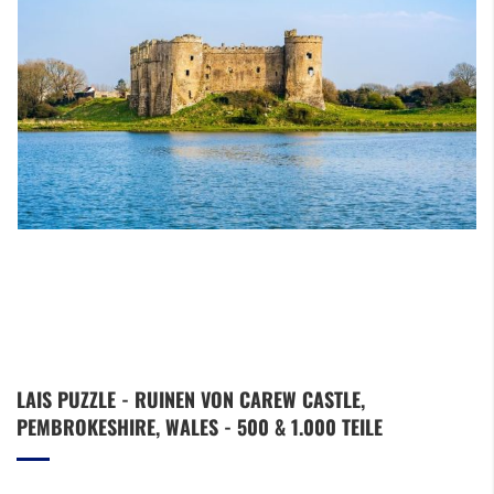
Zum
LAIS PUZZLE - RUINEN VON CAREW CASTLE,
Anfang
PEMBROKESHIRE, WALES - 500 & 1.000 TEILE
der
Bildergalerie
springen