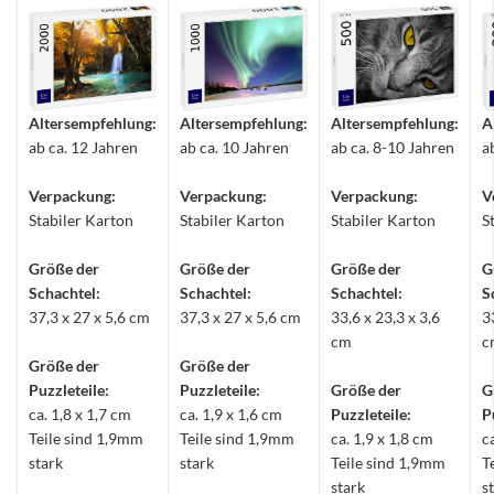
Altersempfehlung:
Altersempfehlung:
Altersempfehlung:
A
ab ca. 12 Jahren
ab ca. 10 Jahren
ab ca. 8-10 Jahren
a
Verpackung:
Verpackung:
Verpackung:
V
Stabiler Karton
Stabiler Karton
Stabiler Karton
S
Größe der
Größe der
Größe der
G
Schachtel:
Schachtel:
Schachtel:
S
37,3 x 27 x 5,6 cm
37,3 x 27 x 5,6 cm
33,6 x 23,3 x 3,6
3
cm
c
Größe der
Größe der
Puzzleteile:
Puzzleteile:
Größe der
G
ca. 1,8 x 1,7 cm
ca. 1,9 x 1,6 cm
Puzzleteile:
P
Teile sind 1,9mm
Teile sind 1,9mm
ca. 1,9 x 1,8 cm
c
stark
stark
Teile sind 1,9mm
T
stark
s