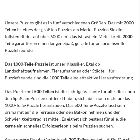
Unsere Puzzles gibt es in fünf verschiedenen Größen. Das mit
2000
Teilen
ist eines der größten Puzzles am Markt. Puzzlen Sie die
tollsten Bilder auf über 6000 cm², das ist fast ein Meter breit.
2000
Teile
garantieren einen langen Spaß, gerade für anspruchsvolle
Puzzlefreunde.
Das
1000-Teile-Puzzle
ist unser Klassiker. Egal ob
Landschaftsaufnahmen, Tieraufnahmen oder Städte – für
Puzzlefreunde sind die
1000 Teil
e eine attraktive Herausforderung.
Das Puzzle mit
500 Teilen
ist die richtige Variante für alle, die schon
den Spaß am Puzzlen entdeckt haben, sich aber noch nicht an das
1000-Teile-Puzzle herantrauen. Das
500 Teile-Puzzle
lässt sich
prima mit auf die Terrasse oder den Balkon nehmen und der
Schwierigkeitsgrad ist mittel. Es eignet sich bestens für alle, die
gerne ein schnelles Erfolgserlebnis beim Puzzlen suchen.
Auch unsere Puzzle-Variante mit
200 Teilen
wartet auf Sie. Durch