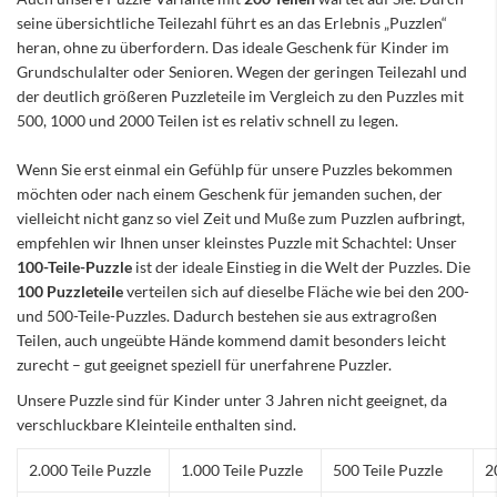
seine übersichtliche Teilezahl führt es an das Erlebnis „Puzzlen“
heran, ohne zu überfordern. Das ideale Geschenk für Kinder im
Grundschulalter oder Senioren. Wegen der geringen Teilezahl und
der deutlich größeren Puzzleteile im Vergleich zu den Puzzles mit
500, 1000 und 2000 Teilen ist es relativ schnell zu legen.
Wenn Sie erst einmal ein Gefühlp für unsere Puzzles bekommen
möchten oder nach einem Geschenk für jemanden suchen, der
vielleicht nicht ganz so viel Zeit und Muße zum Puzzlen aufbringt,
empfehlen wir Ihnen unser kleinstes Puzzle mit Schachtel: Unser
100-Teile-Puzzle
ist der ideale Einstieg in die Welt der Puzzles. Die
100 Puzzleteile
verteilen sich auf dieselbe Fläche wie bei den 200-
und 500-Teile-Puzzles. Dadurch bestehen sie aus extragroßen
Teilen, auch ungeübte Hände kommend damit besonders leicht
zurecht – gut geeignet speziell für unerfahrene Puzzler.
Unsere Puzzle sind für Kinder unter 3 Jahren nicht geeignet, da
verschluckbare Kleinteile enthalten sind.
2.000 Teile Puzzle
1.000 Teile Puzzle
500 Teile Puzzle
2