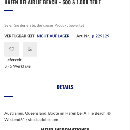
HAFEN BEI AIRLIE BEACH - 500 & 1.000 TEILE
der
Bildergalerie
springen
Seien Sie der erste, der dieses Produkt bewertet
Art. Nr.
VERFÜGBARKEIT
NICHT AUF LAGER
p-229129
Lieferzeit
3 - 5 Werktage
DETAILS
Australien, Queensland, Boote im Hafen bei Airlie Beach, ©
Westend61 / stock.adobe.com