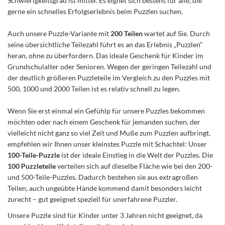
Schwierigkeitsgrad ist mittel. Es eignet sich bestens für alle, die
gerne ein schnelles Erfolgserlebnis beim Puzzlen suchen.
Auch unsere Puzzle-Variante mit
200 Teilen
wartet auf Sie. Durch
seine übersichtliche Teilezahl führt es an das Erlebnis „Puzzlen“
heran, ohne zu überfordern. Das ideale Geschenk für Kinder im
Grundschulalter oder Senioren. Wegen der geringen Teilezahl und
der deutlich größeren Puzzleteile im Vergleich zu den Puzzles mit
500, 1000 und 2000 Teilen ist es relativ schnell zu legen.
Wenn Sie erst einmal ein Gefühlp für unsere Puzzles bekommen
möchten oder nach einem Geschenk für jemanden suchen, der
vielleicht nicht ganz so viel Zeit und Muße zum Puzzlen aufbringt,
empfehlen wir Ihnen unser kleinstes Puzzle mit Schachtel: Unser
100-Teile-Puzzle
ist der ideale Einstieg in die Welt der Puzzles. Die
100 Puzzleteile
verteilen sich auf dieselbe Fläche wie bei den 200-
und 500-Teile-Puzzles. Dadurch bestehen sie aus extragroßen
Teilen, auch ungeübte Hände kommend damit besonders leicht
zurecht – gut geeignet speziell für unerfahrene Puzzler.
Unsere Puzzle sind für Kinder unter 3 Jahren nicht geeignet, da