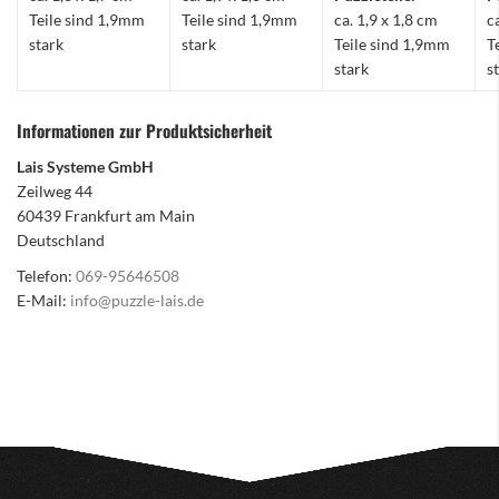
Teile sind 1,9mm
Teile sind 1,9mm
ca. 1,9 x 1,8 cm
c
stark
stark
Teile sind 1,9mm
T
stark
s
Informationen zur Produktsicherheit
Lais Systeme GmbH
Zeilweg 44
60439 Frankfurt am Main
Deutschland
Telefon:
069-95646508
E-Mail:
info@puzzle-lais.de