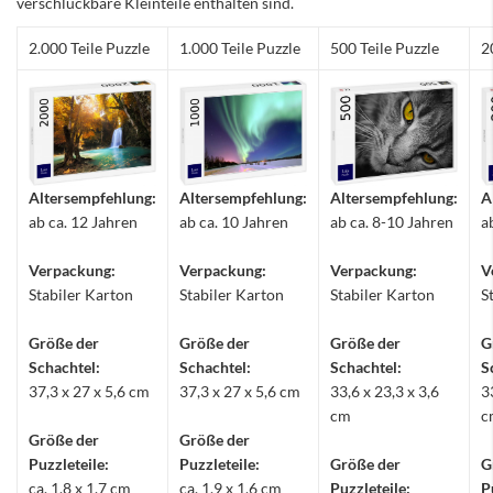
verschluckbare Kleinteile enthalten sind.
2.000 Teile Puzzle
1.000 Teile Puzzle
500 Teile Puzzle
2
Altersempfehlung:
Altersempfehlung:
Altersempfehlung:
A
ab ca. 12 Jahren
ab ca. 10 Jahren
ab ca. 8-10 Jahren
a
Verpackung:
Verpackung:
Verpackung:
V
Stabiler Karton
Stabiler Karton
Stabiler Karton
S
Größe der
Größe der
Größe der
G
Schachtel:
Schachtel:
Schachtel:
S
37,3 x 27 x 5,6 cm
37,3 x 27 x 5,6 cm
33,6 x 23,3 x 3,6
3
cm
c
Größe der
Größe der
Puzzleteile:
Puzzleteile:
Größe der
G
ca. 1,8 x 1,7 cm
ca. 1,9 x 1,6 cm
Puzzleteile:
P