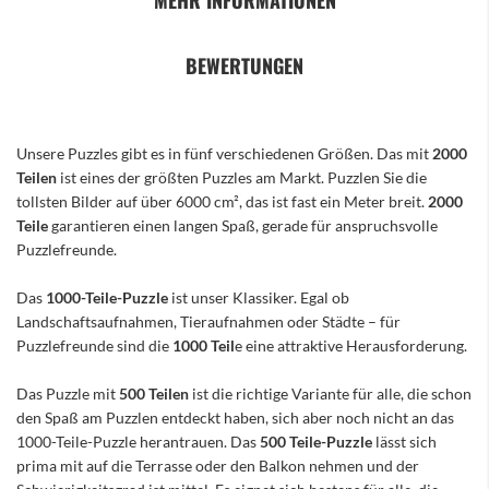
MEHR INFORMATIONEN
BEWERTUNGEN
Unsere Puzzles gibt es in fünf verschiedenen Größen. Das mit
2000
Teilen
ist eines der größten Puzzles am Markt. Puzzlen Sie die
tollsten Bilder auf über 6000 cm², das ist fast ein Meter breit.
2000
Teile
garantieren einen langen Spaß, gerade für anspruchsvolle
Puzzlefreunde.
Das
1000-Teile-Puzzle
ist unser Klassiker. Egal ob
Landschaftsaufnahmen, Tieraufnahmen oder Städte – für
Puzzlefreunde sind die
1000 Teil
e eine attraktive Herausforderung.
Das Puzzle mit
500 Teilen
ist die richtige Variante für alle, die schon
den Spaß am Puzzlen entdeckt haben, sich aber noch nicht an das
1000-Teile-Puzzle herantrauen. Das
500 Teile-Puzzle
lässt sich
prima mit auf die Terrasse oder den Balkon nehmen und der