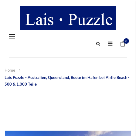
Navigation
Mein 
umschalten
0
Home
Lais Puzzle - Australien, Queensland, Boote im Hafen bei Airlie Beach -
500 & 1.000 Teile
Zum
Ende
der
Bildergalerie
springen