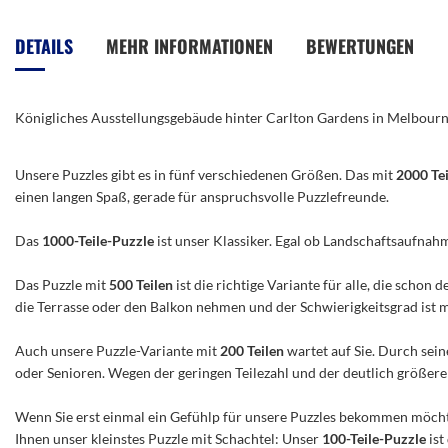
Anfang
der
DETAILS
MEHR INFORMATIONEN
BEWERTUNGEN
Bildergalerie
springen
Königliches Ausstellungsgebäude hinter Carlton Gardens in Melbourne
Unsere Puzzles gibt es in fünf verschiedenen Größen. Das mit
2000 Te
einen langen Spaß, gerade für anspruchsvolle Puzzlefreunde.
Das
1000-Teile-Puzzle
ist unser Klassiker. Egal ob Landschaftsaufnah
Das Puzzle mit
500 Teilen
ist die richtige Variante für alle, die scho
die Terrasse oder den Balkon nehmen und der Schwierigkeitsgrad ist mitt
Auch unsere Puzzle-Variante mit
200 Teilen
wartet auf Sie. Durch sein
oder Senioren. Wegen der geringen Teilezahl und der deutlich größeren 
Wenn Sie erst einmal ein Gefühlp für unsere Puzzles bekommen möchte
Ihnen unser kleinstes Puzzle mit Schachtel: Unser
100-Teile-Puzzle
ist