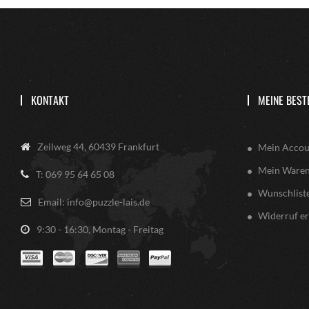
KONTAKT
MEINE BEST
Zeilweg 44, 60439 Frankfurt
Mein Accou
Mein Ware
T: 069 95 64 65 08
Wunschlist
Email: info@puzzle-lais.de
Widerruf er
9:30 - 16:30, Montag - Freitag