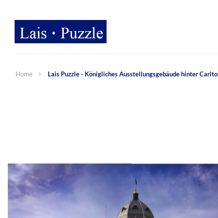
Home
Lais Puzzle - Königliches Ausstellungsgebäude hinter Carlto
Zum
Ende
der
Bildergalerie
springen