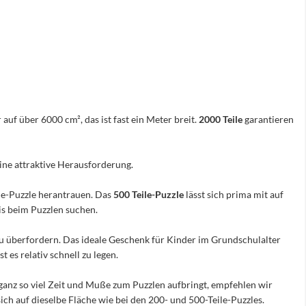
 auf über 6000 cm², das ist fast ein Meter breit.
2000 Teile
garantieren
eine attraktive Herausforderung.
ile-Puzzle herantrauen. Das
500 Teile-Puzzle
lässt sich prima mit auf
nis beim Puzzlen suchen.
e zu überfordern. Das ideale Geschenk für Kinder im Grundschulalter
 es relativ schnell zu legen.
ganz so viel Zeit und Muße zum Puzzlen aufbringt, empfehlen wir
sich auf dieselbe Fläche wie bei den 200- und 500-Teile-Puzzles.