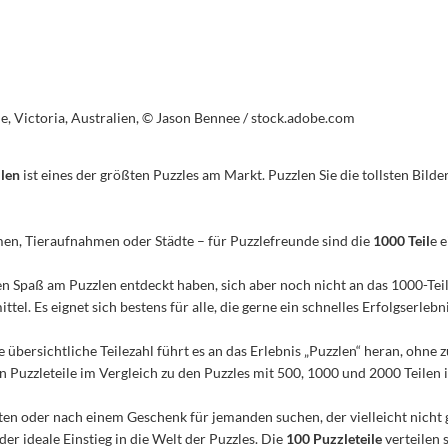
, Victoria, Australien, © Jason Bennee / stock.adobe.com
ilen
ist eines der größten Puzzles am Markt. Puzzlen Sie die tollsten Bilder
men, Tieraufnahmen oder Städte – für Puzzlefreunde sind die
1000 Teil
e 
n den Spaß am Puzzlen entdeckt haben, sich aber noch nicht an das 1000-Te
el. Es eignet sich bestens für alle, die gerne ein schnelles Erfolgserleb
e übersichtliche Teilezahl führt es an das Erlebnis „Puzzlen“ heran, ohn
Puzzleteile im Vergleich zu den Puzzles mit 500, 1000 und 2000 Teilen ist
n oder nach einem Geschenk für jemanden suchen, der vielleicht nicht 
 der ideale Einstieg in die Welt der Puzzles. Die
100 Puzzleteile
verteilen 