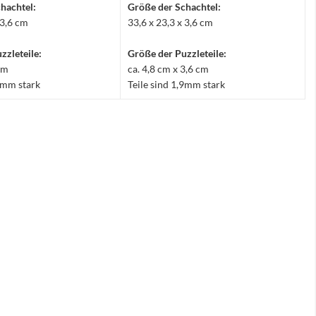
hachtel:
Größe der Schachtel:
 3,6 cm
33,6 x 23,3 x 3,6 cm
zzleteile:
Größe der Puzzleteile:
 cm
ca. 4,8 cm x 3,6 cm
,9mm stark
Teile sind 1,9mm stark