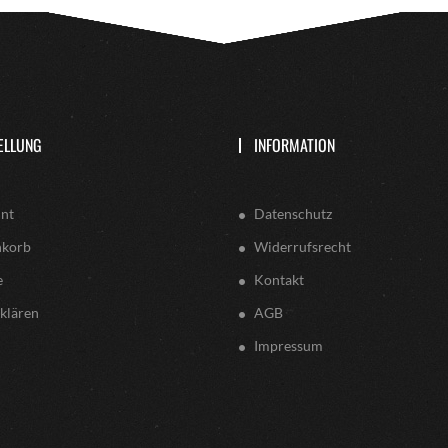
ELLUNG
INFORMATION
nt
Datenschutz
nkorb
Widerrufsrecht
e
Kontakt
klären
AGB
Impressum