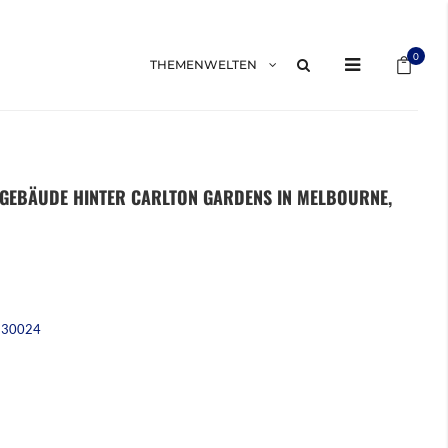
Mein 
0
THEMENWELTEN
GSGEBÄUDE HINTER CARLTON GARDENS IN MELBOURNE,
230024