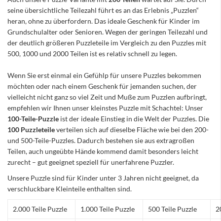
seine übersichtliche Teilezahl führt es an das Erlebnis „Puzzlen“
heran, ohne zu überfordern. Das ideale Geschenk für Kinder im
Grundschulalter oder Senioren. Wegen der geringen Teilezahl und
der deutlich größeren Puzzleteile im Vergleich zu den Puzzles mit
500, 1000 und 2000 Teilen ist es relativ schnell zu legen.
Wenn Sie erst einmal ein Gefühlp für unsere Puzzles bekommen
möchten oder nach einem Geschenk für jemanden suchen, der
vielleicht nicht ganz so viel Zeit und Muße zum Puzzlen aufbringt,
empfehlen wir Ihnen unser kleinstes Puzzle mit Schachtel: Unser
100-Teile-Puzzle
ist der ideale Einstieg in die Welt der Puzzles. Die
100 Puzzleteile
verteilen sich auf dieselbe Fläche wie bei den 200-
und 500-Teile-Puzzles. Dadurch bestehen sie aus extragroßen
Teilen, auch ungeübte Hände kommend damit besonders leicht
zurecht – gut geeignet speziell für unerfahrene Puzzler.
Unsere Puzzle sind für Kinder unter 3 Jahren nicht geeignet, da
verschluckbare Kleinteile enthalten sind.
2.000 Teile Puzzle
1.000 Teile Puzzle
500 Teile Puzzle
2