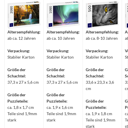
Altersempfehlung:
Altersempfehlung:
Altersempfehlung:
A
ab ca. 12 Jahren
ab ca. 10 Jahren
ab ca. 8-10 Jahren
a
Verpackung:
Verpackung:
Verpackung:
V
Stabiler Karton
Stabiler Karton
Stabiler Karton
S
Größe der
Größe der
Größe der
G
Schachtel:
Schachtel:
Schachtel:
S
37,3 x 27 x 5,6 cm
37,3 x 27 x 5,6 cm
33,6 x 23,3 x 3,6
3
cm
c
Größe der
Größe der
Puzzleteile:
Puzzleteile:
Größe der
G
ca. 1,8 x 1,7 cm
ca. 1,9 x 1,6 cm
Puzzleteile:
P
Teile sind 1,9mm
Teile sind 1,9mm
ca. 1,9 x 1,8 cm
c
stark
stark
Teile sind 1,9mm
T
stark
s