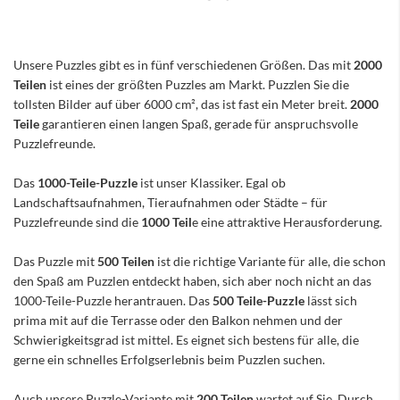
Unsere Puzzles gibt es in fünf verschiedenen Größen. Das mit
2000
Teilen
ist eines der größten Puzzles am Markt. Puzzlen Sie die
tollsten Bilder auf über 6000 cm², das ist fast ein Meter breit.
2000
Teile
garantieren einen langen Spaß, gerade für anspruchsvolle
Puzzlefreunde.
Das
1000-Teile-Puzzle
ist unser Klassiker. Egal ob
Landschaftsaufnahmen, Tieraufnahmen oder Städte – für
Puzzlefreunde sind die
1000 Teil
e eine attraktive Herausforderung.
Das Puzzle mit
500 Teilen
ist die richtige Variante für alle, die schon
den Spaß am Puzzlen entdeckt haben, sich aber noch nicht an das
1000-Teile-Puzzle herantrauen. Das
500 Teile-Puzzle
lässt sich
prima mit auf die Terrasse oder den Balkon nehmen und der
Schwierigkeitsgrad ist mittel. Es eignet sich bestens für alle, die
gerne ein schnelles Erfolgserlebnis beim Puzzlen suchen.
Auch unsere Puzzle-Variante mit
200 Teilen
wartet auf Sie. Durch