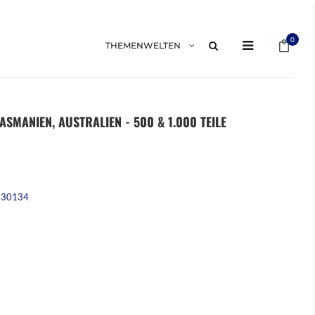
Mein 
0
THEMENWELTEN
ASMANIEN, AUSTRALIEN - 500 & 1.000 TEILE
230134