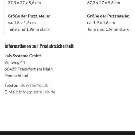
37,3 x 27 x 5,6 cm
37,3 x 27 x 5,6 cm
Größe der Puzzleteile:
Größe der Puzzleteile:
ca. 1,8 x 1,7 cm
ca. 1,9 x 1,6 cm
Teile sind 1,9mm stark
Teile sind 1,9mm stark
Informationen zur Produktsicherheit
Lais Systeme GmbH
Zeilweg 44
60439 Frankfurt am Main
Deutschland
Telefon:
069-95646508
E-Mail:
info@puzzle-lais.de