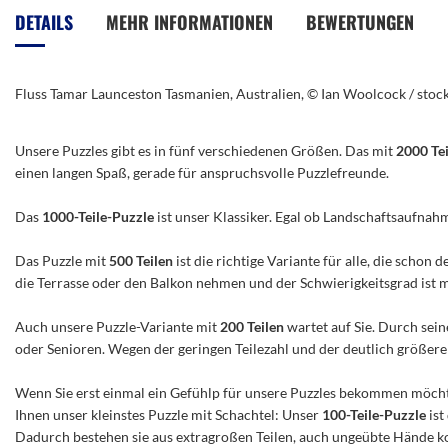
der
DETAILS
MEHR INFORMATIONEN
BEWERTUNGEN
Bildergalerie
springen
Fluss Tamar Launceston Tasmanien, Australien, © Ian Woolcock / sto
Unsere Puzzles gibt es in fünf verschiedenen Größen. Das mit
2000 Te
einen langen Spaß, gerade für anspruchsvolle Puzzlefreunde.
Das
1000-Teile-Puzzle
ist unser Klassiker. Egal ob Landschaftsaufnah
Das Puzzle mit
500 Teilen
ist die richtige Variante für alle, die scho
die Terrasse oder den Balkon nehmen und der Schwierigkeitsgrad ist mitt
Auch unsere Puzzle-Variante mit
200 Teilen
wartet auf Sie. Durch sein
oder Senioren. Wegen der geringen Teilezahl und der deutlich größeren 
Wenn Sie erst einmal ein Gefühlp für unsere Puzzles bekommen möchte
Ihnen unser kleinstes Puzzle mit Schachtel: Unser
100-Teile-Puzzle
ist
Dadurch bestehen sie aus extragroßen Teilen, auch ungeübte Hände ko