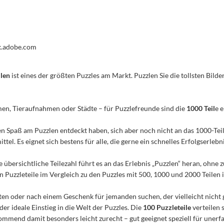
ck.adobe.com
ilen
ist eines der größten Puzzles am Markt. Puzzlen Sie die tollsten Bilder
men, Tieraufnahmen oder Städte – für Puzzlefreunde sind die
1000 Teil
e 
n den Spaß am Puzzlen entdeckt haben, sich aber noch nicht an das 1000-Te
el. Es eignet sich bestens für alle, die gerne ein schnelles Erfolgserleb
e übersichtliche Teilezahl führt es an das Erlebnis „Puzzlen“ heran, ohn
Puzzleteile im Vergleich zu den Puzzles mit 500, 1000 und 2000 Teilen ist
n oder nach einem Geschenk für jemanden suchen, der vielleicht nicht 
 der ideale Einstieg in die Welt der Puzzles. Die
100 Puzzleteile
verteilen 
mmend damit besonders leicht zurecht – gut geeignet speziell für unerfa