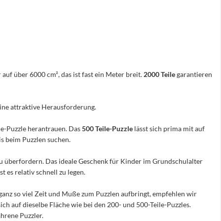
 auf über 6000 cm², das ist fast ein Meter breit.
2000 Teile
garantieren
eine attraktive Herausforderung.
ile-Puzzle herantrauen. Das
500 Teile-Puzzle
lässt sich prima mit auf
nis beim Puzzlen suchen.
e zu überfordern. Das ideale Geschenk für Kinder im Grundschulalter
 es relativ schnell zu legen.
ganz so viel Zeit und Muße zum Puzzlen aufbringt, empfehlen wir
sich auf dieselbe Fläche wie bei den 200- und 500-Teile-Puzzles.
hrene Puzzler.