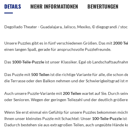
der
DETAILS
MEHR INFORMATIONEN
BEWERTUNGEN
Bildergalerie
springen
Degollado Theater - Guadalajara, Jalisco, Mexiko, © diegograndi / st
Unsere Puzzles gibt es in fünf verschiedenen Größen. Das mit
2000 Te
einen langen Spaß, gerade für anspruchsvolle Puzzlefreunde.
Das
1000-Teile-Puzzle
ist unser Klassiker. Egal ob Landschaftsaufnah
Das Puzzle mit
500 Teilen
ist die richtige Variante für alle, die scho
die Terrasse oder den Balkon nehmen und der Schwierigkeitsgrad ist mitt
Auch unsere Puzzle-Variante mit
200 Teilen
wartet auf Sie. Durch sein
oder Senioren. Wegen der geringen Teilezahl und der deutlich größeren 
Wenn Sie erst einmal ein Gefühlp für unsere Puzzles bekommen möchte
Ihnen unser kleinstes Puzzle mit Schachtel: Unser
100-Teile-Puzzle
ist
Dadurch bestehen sie aus extragroßen Teilen, auch ungeübte Hände ko