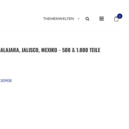
Mein 
0
THEMENWELTEN
LAJARA, JALISCO, MEXIKO - 500 & 1.000 TEILE
230908