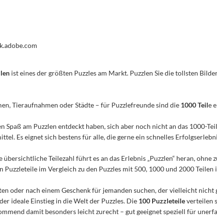
ock.adobe.com
ilen
ist eines der größten Puzzles am Markt. Puzzlen Sie die tollsten Bilder
men, Tieraufnahmen oder Städte – für Puzzlefreunde sind die
1000 Teil
e 
n den Spaß am Puzzlen entdeckt haben, sich aber noch nicht an das 1000-Te
el. Es eignet sich bestens für alle, die gerne ein schnelles Erfolgserleb
e übersichtliche Teilezahl führt es an das Erlebnis „Puzzlen“ heran, ohn
Puzzleteile im Vergleich zu den Puzzles mit 500, 1000 und 2000 Teilen ist
n oder nach einem Geschenk für jemanden suchen, der vielleicht nicht 
 der ideale Einstieg in die Welt der Puzzles. Die
100 Puzzleteile
verteilen 
mmend damit besonders leicht zurecht – gut geeignet speziell für unerfa