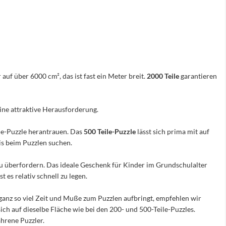
 auf über 6000 cm², das ist fast ein Meter breit.
2000 Teile
garantieren
eine attraktive Herausforderung.
ile-Puzzle herantrauen. Das
500 Teile-Puzzle
lässt sich prima mit auf
nis beim Puzzlen suchen.
e zu überfordern. Das ideale Geschenk für Kinder im Grundschulalter
 es relativ schnell zu legen.
ganz so viel Zeit und Muße zum Puzzlen aufbringt, empfehlen wir
sich auf dieselbe Fläche wie bei den 200- und 500-Teile-Puzzles.
hrene Puzzler.