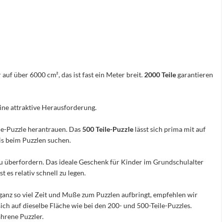
 auf über 6000 cm², das ist fast ein Meter breit.
2000 Teile
garantieren
eine attraktive Herausforderung.
ile-Puzzle herantrauen. Das
500 Teile-Puzzle
lässt sich prima mit auf
nis beim Puzzlen suchen.
e zu überfordern. Das ideale Geschenk für Kinder im Grundschulalter
 es relativ schnell zu legen.
ganz so viel Zeit und Muße zum Puzzlen aufbringt, empfehlen wir
sich auf dieselbe Fläche wie bei den 200- und 500-Teile-Puzzles.
hrene Puzzler.