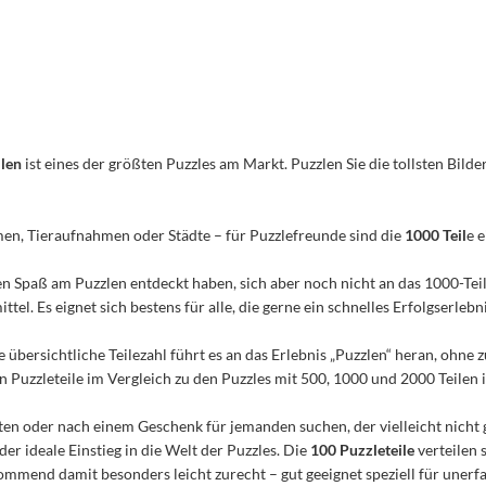
ilen
ist eines der größten Puzzles am Markt. Puzzlen Sie die tollsten Bilder
men, Tieraufnahmen oder Städte – für Puzzlefreunde sind die
1000 Teil
e 
n den Spaß am Puzzlen entdeckt haben, sich aber noch nicht an das 1000-Te
el. Es eignet sich bestens für alle, die gerne ein schnelles Erfolgserleb
e übersichtliche Teilezahl führt es an das Erlebnis „Puzzlen“ heran, ohn
Puzzleteile im Vergleich zu den Puzzles mit 500, 1000 und 2000 Teilen ist
n oder nach einem Geschenk für jemanden suchen, der vielleicht nicht 
 der ideale Einstieg in die Welt der Puzzles. Die
100 Puzzleteile
verteilen 
mmend damit besonders leicht zurecht – gut geeignet speziell für unerfa