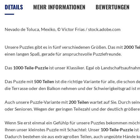
der
DETAILS
MEHR INFORMATIONEN
BEWERTUNGEN
Bildergalerie
springen
Nevado de Toluca, Mexiko, © Victor Frias / stock.adobe.com
Unsere Puzzles gibt es in fünf verschiedenen Größen. Das mit
2000 Te
einen langen Spaß, gerade für anspruchsvolle Puzzlefreunde.
Das
1000-Teile-Puzzle
ist unser Klassiker. Egal ob Landschaftsaufnah
Das Puzzle mit
500 Teilen
ist die richtige Variante für alle, die scho
die Terrasse oder den Balkon nehmen und der Schwierigkeitsgrad ist mitt
Auch unsere Puzzle-Variante mit
200 Teilen
wartet auf Sie. Durch sein
oder Senioren. Wegen der geringen Teilezahl und der deutlich größeren 
Wenn Sie erst einmal ein Gefühlp für unsere Puzzles bekommen möchte
Ihnen unser kleinstes Puzzle mit Schachtel: Unser
100-Teile-Puzzle
ist
Dadurch bestehen sie aus extragroßen Teilen, auch ungeübte Hände ko