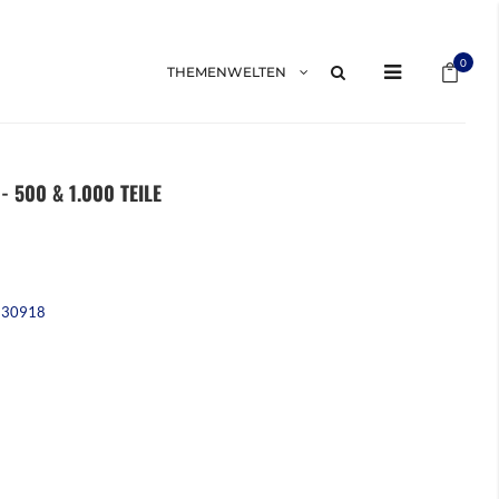
Mein 
0
THEMENWELTEN
- 500 & 1.000 TEILE
230918