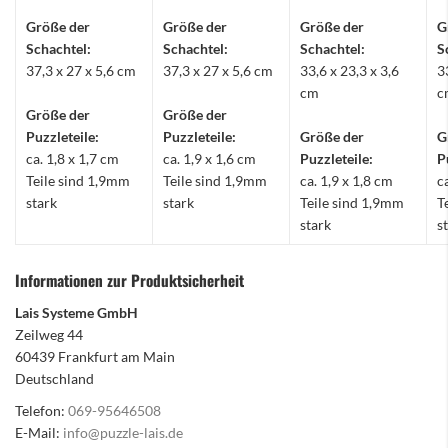
Größe der
Größe der
Größe der
G
Schachtel:
Schachtel:
Schachtel:
S
37,3 x 27 x 5,6 cm
37,3 x 27 x 5,6 cm
33,6 x 23,3 x 3,6
3
cm
c
Größe der
Größe der
Puzzleteile:
Puzzleteile:
Größe der
G
ca. 1,8 x 1,7 cm
ca. 1,9 x 1,6 cm
Puzzleteile:
P
Teile sind 1,9mm
Teile sind 1,9mm
ca. 1,9 x 1,8 cm
c
stark
stark
Teile sind 1,9mm
T
stark
s
Informationen zur Produktsicherheit
Lais Systeme GmbH
Zeilweg 44
60439 Frankfurt am Main
Deutschland
Telefon:
069-95646508
E-Mail:
info@puzzle-lais.de