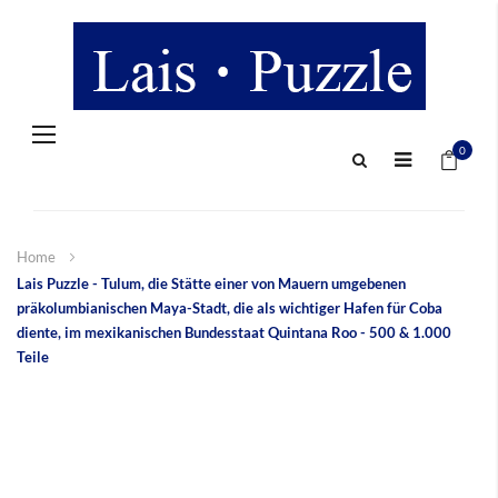
Navigation
Mein 
umschalten
0
Home
Lais Puzzle - Tulum, die Stätte einer von Mauern umgebenen
präkolumbianischen Maya-Stadt, die als wichtiger Hafen für Coba
diente, im mexikanischen Bundesstaat Quintana Roo - 500 & 1.000
Teile
Zum
Ende
der
Bildergalerie