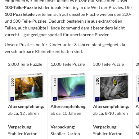
empfehlen wir Ihnen unser kleinstes Puzzle mit Schachtel: Unser
100-Teile-Puzzle
ist der ideale Einstieg in die Welt der Puzzles. Die
100 Puzzleteile
verteilen sich auf dieselbe Fläche wie bei den 200-
und 500-Teile-Puzzles. Dadurch bestehen sie aus extragroßen
Teilen, auch ungeübte Hände kommend damit besonders leicht
zurecht – gut geeignet speziell für unerfahrene Puzzler.
Unsere Puzzle sind für Kinder unter 3 Jahren nicht geeignet, da
verschluckbare Kleinteile enthalten sind.
2.000 Teile Puzzle
1.000 Teile Puzzle
500 Teile Puzzle
2
Altersempfehlung:
Altersempfehlung:
Altersempfehlung:
A
ab ca. 12 Jahren
ab ca. 10 Jahren
ab ca. 8-10 Jahren
a
Verpackung:
Verpackung:
Verpackung:
V
Stabiler Karton
Stabiler Karton
Stabiler Karton
S