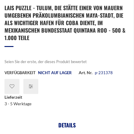
Zum
LAIS PUZZLE - TULUM, DIE STÄTTE EINER VON MAUERN
Anfang
UMGEBENEN PRÄKOLUMBIANISCHEN MAYA-STADT, DIE
der
Bildergalerie
ALS WICHTIGER HAFEN FÜR COBA DIENTE, IM
springen
MEXIKANISCHEN BUNDESSTAAT QUINTANA ROO - 500 &
1.000 TEILE
Seien Sie der erste, der dieses Produkt bewertet
Art. Nr.
VERFÜGBARKEIT
NICHT AUF LAGER
p-231378
Lieferzeit
3 - 5 Werktage
DETAILS