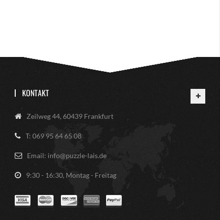
KONTAKT
Zeilweg 44, 60439 Frankfurt
T: 069 95 64 65 08
Email: info@puzzle-lais.de
9:30 - 16:30, Montag - Freitag