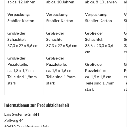
ab ca. 12 Jahren
ab ca. 10 Jahren
ab ca. 8-10 Jahren
a
Verpackung:
Verpackung:
Verpackung:
V
Stabiler Karton
Stabiler Karton
Stabiler Karton
S
Größe der
Größe der
Größe der
G
Schachtel:
Schachtel:
Schachtel:
S
37,3 x 27 x 5,6 cm
37,3 x 27 x 5,6 cm
33,6 x 23,3 x 3,6
3
cm
c
Größe der
Größe der
Puzzleteile:
Puzzleteile:
Größe der
G
ca. 1,8 x 1,7 cm
ca. 1,9 x 1,6 cm
Puzzleteile:
P
Teile sind 1,9mm
Teile sind 1,9mm
ca. 1,9 x 1,8 cm
c
stark
stark
Teile sind 1,9mm
T
stark
s
Informationen zur Produktsicherheit
Lais Systeme GmbH
Zeilweg 44
60439 Frankfurt am Main