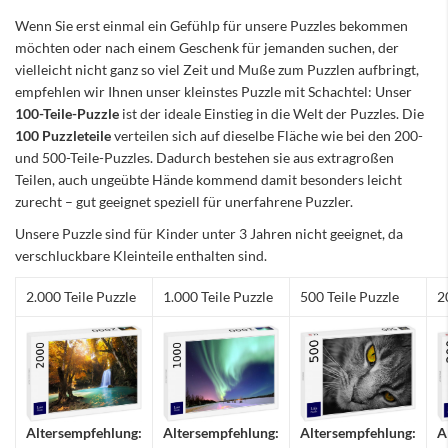
Wenn Sie erst einmal ein Gefühlp für unsere Puzzles bekommen
möchten oder nach einem Geschenk für jemanden suchen, der
vielleicht nicht ganz so viel Zeit und Muße zum Puzzlen aufbringt,
empfehlen wir Ihnen unser kleinstes Puzzle mit Schachtel: Unser
100-Teile-Puzzle
ist der ideale Einstieg in die Welt der Puzzles. Die
100 Puzzleteile
verteilen sich auf dieselbe Fläche wie bei den 200-
und 500-Teile-Puzzles. Dadurch bestehen sie aus extragroßen
Teilen, auch ungeübte Hände kommend damit besonders leicht
zurecht – gut geeignet speziell für unerfahrene Puzzler.
Unsere Puzzle sind für Kinder unter 3 Jahren nicht geeignet, da
verschluckbare Kleinteile enthalten sind.
2.000 Teile Puzzle
1.000 Teile Puzzle
500 Teile Puzzle
2
Altersempfehlung:
Altersempfehlung:
Altersempfehlung:
A