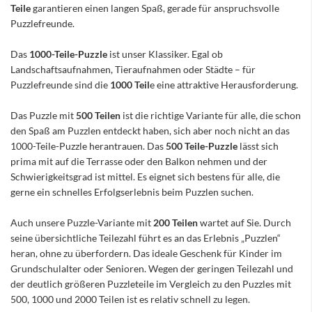
Teile
garantieren einen langen Spaß, gerade für anspruchsvolle
Puzzlefreunde.
Das
1000-Teile-Puzzle
ist unser Klassiker. Egal ob
Landschaftsaufnahmen, Tieraufnahmen oder Städte – für
Puzzlefreunde sind die
1000 Teil
e eine attraktive Herausforderung.
Das Puzzle mit
500 Teilen
ist die richtige Variante für alle, die schon
den Spaß am Puzzlen entdeckt haben, sich aber noch nicht an das
1000-Teile-Puzzle herantrauen. Das
500 Teile-Puzzle
lässt sich
prima mit auf die Terrasse oder den Balkon nehmen und der
Schwierigkeitsgrad ist mittel. Es eignet sich bestens für alle, die
gerne ein schnelles Erfolgserlebnis beim Puzzlen suchen.
Auch unsere Puzzle-Variante mit
200 Teilen
wartet auf Sie. Durch
seine übersichtliche Teilezahl führt es an das Erlebnis „Puzzlen“
heran, ohne zu überfordern. Das ideale Geschenk für Kinder im
Grundschulalter oder Senioren. Wegen der geringen Teilezahl und
der deutlich größeren Puzzleteile im Vergleich zu den Puzzles mit
500, 1000 und 2000 Teilen ist es relativ schnell zu legen.