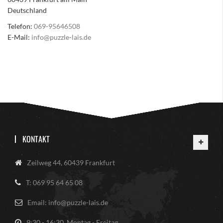
Deutschland
Telefon:
069-95646508
E-Mail:
info@puzzle-lais.de
KONTAKT
Zeilweg 44, 60439 Frankfurt
T: 069 95 64 65 08
Email: info@puzzle-lais.de
9:30 - 16:30, Montag - Freitag