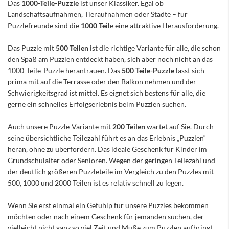
Das
1000-Teile-Puzzle
ist unser Klassiker. Egal ob
Landschaftsaufnahmen, Tieraufnahmen oder Städte – für
Puzzlefreunde sind die
1000 Teil
e eine attraktive Herausforderung.
Das Puzzle mit
500 Teilen
ist die richtige Variante für alle, die schon
den Spaß am Puzzlen entdeckt haben, sich aber noch nicht an das
1000-Teile-Puzzle herantrauen. Das
500 Teile-Puzzle
lässt sich
prima mit auf die Terrasse oder den Balkon nehmen und der
Schwierigkeitsgrad ist mittel. Es eignet sich bestens für alle, die
gerne ein schnelles Erfolgserlebnis beim Puzzlen suchen.
Auch unsere Puzzle-Variante mit
200 Teilen
wartet auf Sie. Durch
seine übersichtliche Teilezahl führt es an das Erlebnis „Puzzlen“
heran, ohne zu überfordern. Das ideale Geschenk für Kinder im
Grundschulalter oder Senioren. Wegen der geringen Teilezahl und
der deutlich größeren Puzzleteile im Vergleich zu den Puzzles mit
500, 1000 und 2000 Teilen ist es relativ schnell zu legen.
Wenn Sie erst einmal ein Gefühlp für unsere Puzzles bekommen
möchten oder nach einem Geschenk für jemanden suchen, der
vielleicht nicht ganz so viel Zeit und Muße zum Puzzlen aufbringt,