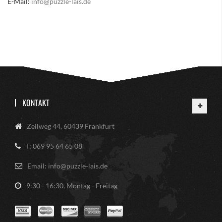
E-Mail:
info@puzzle-lais.de
KONTAKT
Zeilweg 44, 60439 Frankfurt
T: 069 95 64 65 08
Email: info@puzzle-lais.de
9:30 - 16:30, Montag - Freitag