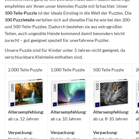
empfehlen wir Ihnen unser kleinstes Puzzle mit Schachtel: Unser
100-Teile-Puzzle
ist der ideale Einstieg in die Welt der Puzzles. Die
100 Puzzleteile
verteilen sich auf dieselbe Fläche wie bei den 200-
und 500-Teile-Puzzles. Dadurch bestehen sie aus extragroßen
Teilen, auch ungeübte Hände kommend damit besonders leicht
zurecht – gut geeignet speziell für unerfahrene Puzzler.
Unsere Puzzle sind für Kinder unter 3 Jahren nicht geeignet, da
verschluckbare Kleinteile enthalten sind.
2.000 Teile Puzzle
1.000 Teile Puzzle
500 Teile Puzzle
2
Altersempfehlung:
Altersempfehlung:
Altersempfehlung:
A
ab ca. 12 Jahren
ab ca. 10 Jahren
ab ca. 8-10 Jahren
a
Verpackung:
Verpackung:
Verpackung:
V