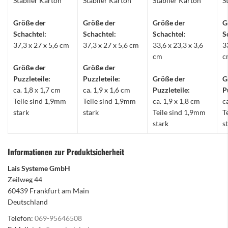
Stabiler Karton
Stabiler Karton
Stabiler Karton
S
Größe der
Größe der
Größe der
G
Schachtel:
Schachtel:
Schachtel:
S
37,3 x 27 x 5,6 cm
37,3 x 27 x 5,6 cm
33,6 x 23,3 x 3,6
3
cm
c
Größe der
Größe der
Puzzleteile:
Puzzleteile:
Größe der
G
ca. 1,8 x 1,7 cm
ca. 1,9 x 1,6 cm
Puzzleteile:
P
Teile sind 1,9mm
Teile sind 1,9mm
ca. 1,9 x 1,8 cm
c
stark
stark
Teile sind 1,9mm
T
stark
s
Informationen zur Produktsicherheit
Lais Systeme GmbH
Zeilweg 44
60439 Frankfurt am Main
Deutschland
Telefon:
069-95646508