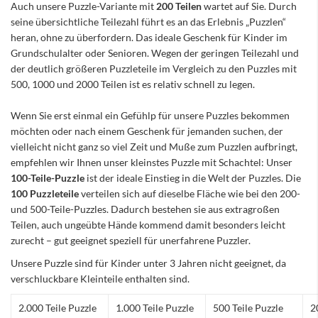
Auch unsere Puzzle-Variante mit
200 Teilen
wartet auf Sie. Durch
seine übersichtliche Teilezahl führt es an das Erlebnis „Puzzlen“
heran, ohne zu überfordern. Das ideale Geschenk für Kinder im
Grundschulalter oder Senioren. Wegen der geringen Teilezahl und
der deutlich größeren Puzzleteile im Vergleich zu den Puzzles mit
500, 1000 und 2000 Teilen ist es relativ schnell zu legen.
Wenn Sie erst einmal ein Gefühlp für unsere Puzzles bekommen
möchten oder nach einem Geschenk für jemanden suchen, der
vielleicht nicht ganz so viel Zeit und Muße zum Puzzlen aufbringt,
empfehlen wir Ihnen unser kleinstes Puzzle mit Schachtel: Unser
100-Teile-Puzzle
ist der ideale Einstieg in die Welt der Puzzles. Die
100 Puzzleteile
verteilen sich auf dieselbe Fläche wie bei den 200-
und 500-Teile-Puzzles. Dadurch bestehen sie aus extragroßen
Teilen, auch ungeübte Hände kommend damit besonders leicht
zurecht – gut geeignet speziell für unerfahrene Puzzler.
Unsere Puzzle sind für Kinder unter 3 Jahren nicht geeignet, da
verschluckbare Kleinteile enthalten sind.
2.000 Teile Puzzle
1.000 Teile Puzzle
500 Teile Puzzle
2