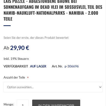
LAIS PUZZLE - ABGESTORBENE BÄUME BEI
Anfang
SONNENAUFGANG IM DEAD VLEI IM SOSSUSVLEI, TEIL DES
der
Bildergalerie
NAMIB-NAUKLUFT-NATIONALPARKS - NAMIBIA - 2.000
springen
TEILE
Seien Sie der erste, der dieses Produkt bewertet
29,90 €
Ab
Inkl. 19% Steuern
Art. Nr.
VERFÜGBARKEIT
AUF LAGER
p-306696
Anzahl der Teile
Menge:
IN DEN WARENKORB