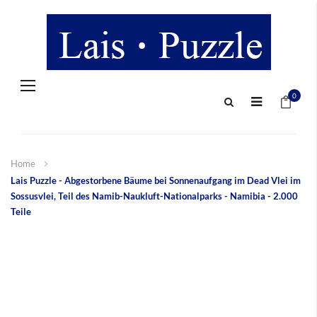
Navigation
Mein 
umschalten
0
Home
Lais Puzzle - Abgestorbene Bäume bei Sonnenaufgang im Dead Vlei im
Sossusvlei, Teil des Namib-Naukluft-Nationalparks - Namibia - 2.000
Teile
Zum
Ende
der
Bildergalerie
springen