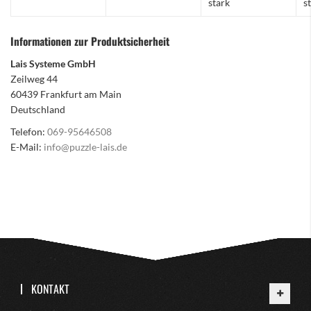
stark
s
Informationen zur Produktsicherheit
Lais Systeme GmbH
Zeilweg 44
60439 Frankfurt am Main
Deutschland
Telefon:
069-95646508
E-Mail:
info@puzzle-lais.de
KONTAKT