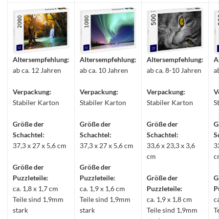
Altersempfehlung:
Altersempfehlung:
Altersempfehlung:
A
ab ca. 12 Jahren
ab ca. 10 Jahren
ab ca. 8-10 Jahren
a
Verpackung:
Verpackung:
Verpackung:
V
Stabiler Karton
Stabiler Karton
Stabiler Karton
S
Größe der
Größe der
Größe der
G
Schachtel:
Schachtel:
Schachtel:
S
37,3 x 27 x 5,6 cm
37,3 x 27 x 5,6 cm
33,6 x 23,3 x 3,6
3
cm
c
Größe der
Größe der
Puzzleteile:
Puzzleteile:
Größe der
G
ca. 1,8 x 1,7 cm
ca. 1,9 x 1,6 cm
Puzzleteile:
P
Teile sind 1,9mm
Teile sind 1,9mm
ca. 1,9 x 1,8 cm
c
stark
stark
Teile sind 1,9mm
T