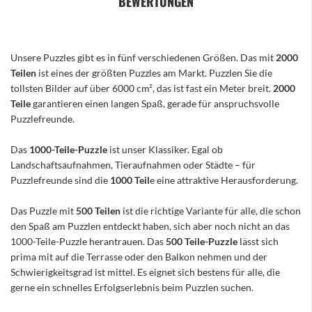
BEWERTUNGEN
Unsere Puzzles gibt es in fünf verschiedenen Größen. Das mit
2000
Teilen
ist eines der größten Puzzles am Markt. Puzzlen Sie die
tollsten Bilder auf über 6000 cm², das ist fast ein Meter breit.
2000
Teile
garantieren einen langen Spaß, gerade für anspruchsvolle
Puzzlefreunde.
Das
1000-Teile-Puzzle
ist unser Klassiker. Egal ob
Landschaftsaufnahmen, Tieraufnahmen oder Städte – für
Puzzlefreunde sind die
1000 Teil
e eine attraktive Herausforderung.
Das Puzzle mit
500 Teilen
ist die richtige Variante für alle, die schon
den Spaß am Puzzlen entdeckt haben, sich aber noch nicht an das
1000-Teile-Puzzle herantrauen. Das
500 Teile-Puzzle
lässt sich
prima mit auf die Terrasse oder den Balkon nehmen und der
Schwierigkeitsgrad ist mittel. Es eignet sich bestens für alle, die
gerne ein schnelles Erfolgserlebnis beim Puzzlen suchen.