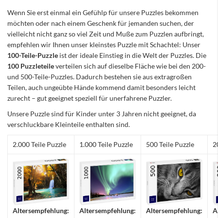
Wenn Sie erst einmal ein Gefühlp für unsere Puzzles bekommen
möchten oder nach einem Geschenk für jemanden suchen, der
vielleicht nicht ganz so viel Zeit und Muße zum Puzzlen aufbringt,
empfehlen wir Ihnen unser kleinstes Puzzle mit Schachtel: Unser
100-Teile-Puzzle
ist der ideale Einstieg in die Welt der Puzzles. Die
100 Puzzleteile
verteilen sich auf dieselbe Fläche wie bei den 200-
und 500-Teile-Puzzles. Dadurch bestehen sie aus extragroßen
Teilen, auch ungeübte Hände kommend damit besonders leicht
zurecht – gut geeignet speziell für unerfahrene Puzzler.
Unsere Puzzle sind für Kinder unter 3 Jahren nicht geeignet, da
verschluckbare Kleinteile enthalten sind.
2.000 Teile Puzzle
1.000 Teile Puzzle
500 Teile Puzzle
2
Altersempfehlung:
Altersempfehlung:
Altersempfehlung:
A