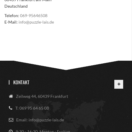
Deutschland
Telefon:
069-95646508
E-Mail:
info@puzzle-lais.de
KONTAKT
Zeilweg 44, 60439 Frankfurt
T: 069 95 64 65 08
Email: info@puzzle-lais.de
9:30 - 16:30, Montag - Freitag