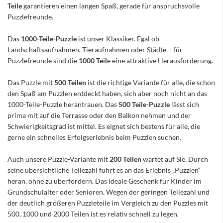
Teile
garantieren einen langen Spaß, gerade für anspruchsvolle
Puzzlefreunde.
Das
1000-Teile-Puzzle
ist unser Klassiker. Egal ob
Landschaftsaufnahmen, Tieraufnahmen oder Städte – für
Puzzlefreunde sind die
1000 Teil
e eine attraktive Herausforderung.
Das Puzzle mit
500 Teilen
ist die richtige Variante für alle, die schon
den Spaß am Puzzlen entdeckt haben, sich aber noch nicht an das
1000-Teile-Puzzle herantrauen. Das
500 Teile-Puzzle
lässt sich
prima mit auf die Terrasse oder den Balkon nehmen und der
Schwierigkeitsgrad ist mittel. Es eignet sich bestens für alle, die
gerne ein schnelles Erfolgserlebnis beim Puzzlen suchen.
Auch unsere Puzzle-Variante mit
200 Teilen
wartet auf Sie. Durch
seine übersichtliche Teilezahl führt es an das Erlebnis „Puzzlen“
heran, ohne zu überfordern. Das ideale Geschenk für Kinder im
Grundschulalter oder Senioren. Wegen der geringen Teilezahl und
der deutlich größeren Puzzleteile im Vergleich zu den Puzzles mit
500, 1000 und 2000 Teilen ist es relativ schnell zu legen.