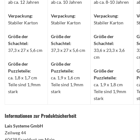
ab ca. 12 Jahren
ab ca. 10 Jahren
ab ca. 8-10 Jahren
a
Verpackung:
Verpackung:
Verpackung:
V
Stabiler Karton
Stabiler Karton
Stabiler Karton
S
Größe der
Größe der
Größe der
G
Schachtel:
Schachtel:
Schachtel:
S
37,3 x 27 x 5,6 cm
37,3 x 27 x 5,6 cm
33,6 x 23,3 x 3,6
3
cm
c
Größe der
Größe der
Puzzleteile:
Puzzleteile:
Größe der
G
ca. 1,8 x 1,7 cm
ca. 1,9 x 1,6 cm
Puzzleteile:
P
Teile sind 1,9mm
Teile sind 1,9mm
ca. 1,9 x 1,8 cm
c
stark
stark
Teile sind 1,9mm
T
stark
s
Informationen zur Produktsicherheit
Lais Systeme GmbH
Zeilweg 44
60439 Frankfurt am Main