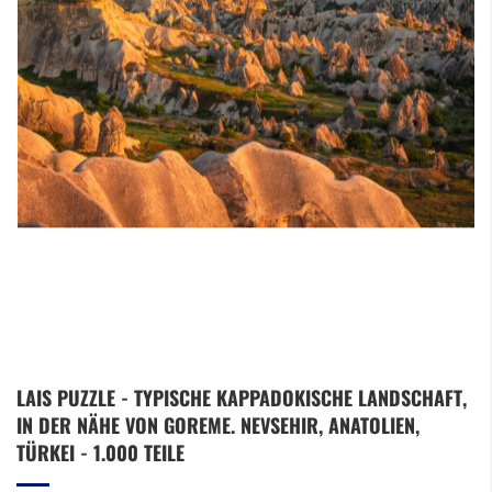
Zum
LAIS PUZZLE - TYPISCHE KAPPADOKISCHE LANDSCHAFT,
Anfang
IN DER NÄHE VON GOREME. NEVSEHIR, ANATOLIEN,
der
Bildergalerie
TÜRKEI - 1.000 TEILE
springen