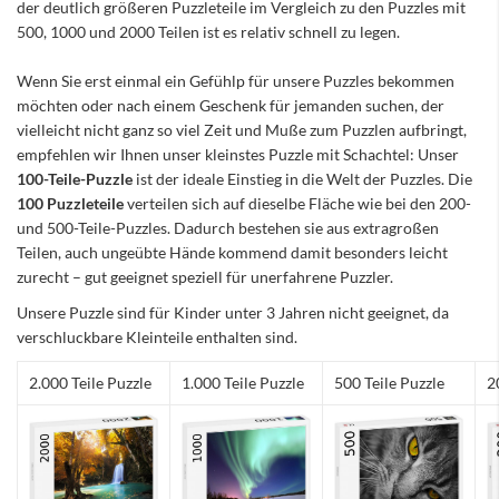
der deutlich größeren Puzzleteile im Vergleich zu den Puzzles mit
500, 1000 und 2000 Teilen ist es relativ schnell zu legen.
Wenn Sie erst einmal ein Gefühlp für unsere Puzzles bekommen
möchten oder nach einem Geschenk für jemanden suchen, der
vielleicht nicht ganz so viel Zeit und Muße zum Puzzlen aufbringt,
empfehlen wir Ihnen unser kleinstes Puzzle mit Schachtel: Unser
100-Teile-Puzzle
ist der ideale Einstieg in die Welt der Puzzles. Die
100 Puzzleteile
verteilen sich auf dieselbe Fläche wie bei den 200-
und 500-Teile-Puzzles. Dadurch bestehen sie aus extragroßen
Teilen, auch ungeübte Hände kommend damit besonders leicht
zurecht – gut geeignet speziell für unerfahrene Puzzler.
Unsere Puzzle sind für Kinder unter 3 Jahren nicht geeignet, da
verschluckbare Kleinteile enthalten sind.
2.000 Teile Puzzle
1.000 Teile Puzzle
500 Teile Puzzle
2