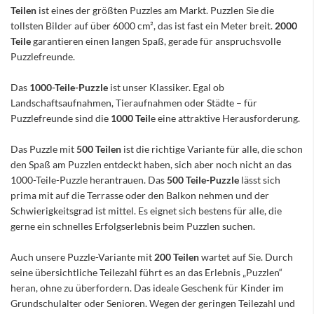
Teilen
ist eines der größten Puzzles am Markt. Puzzlen Sie die
tollsten Bilder auf über 6000 cm², das ist fast ein Meter breit.
2000
Teile
garantieren einen langen Spaß, gerade für anspruchsvolle
Puzzlefreunde.
Das
1000-Teile-Puzzle
ist unser Klassiker. Egal ob
Landschaftsaufnahmen, Tieraufnahmen oder Städte – für
Puzzlefreunde sind die
1000 Teil
e eine attraktive Herausforderung.
Das Puzzle mit
500 Teilen
ist die richtige Variante für alle, die schon
den Spaß am Puzzlen entdeckt haben, sich aber noch nicht an das
1000-Teile-Puzzle herantrauen. Das
500 Teile-Puzzle
lässt sich
prima mit auf die Terrasse oder den Balkon nehmen und der
Schwierigkeitsgrad ist mittel. Es eignet sich bestens für alle, die
gerne ein schnelles Erfolgserlebnis beim Puzzlen suchen.
Auch unsere Puzzle-Variante mit
200 Teilen
wartet auf Sie. Durch
seine übersichtliche Teilezahl führt es an das Erlebnis „Puzzlen“
heran, ohne zu überfordern. Das ideale Geschenk für Kinder im
Grundschulalter oder Senioren. Wegen der geringen Teilezahl und