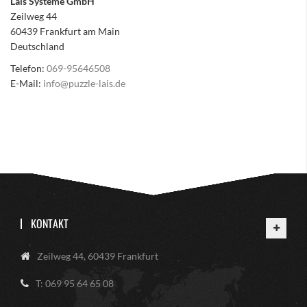
Lais Systeme GmbH
Zeilweg 44
60439 Frankfurt am Main
Deutschland
Telefon:
069-95646508
E-Mail:
info@puzzle-lais.de
KONTAKT
Zeilweg 44, 60439 Frankfurt
T: 069 95 64 65 08