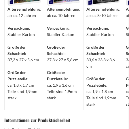
Altersempfehlung:
Altersempfehlung:
Altersempfehlung:
A
ab ca. 12 Jahren
ab ca. 10 Jahren
ab ca. 8-10 Jahren
a
Verpackung:
Verpackung:
Verpackung:
V
Stabiler Karton
Stabiler Karton
Stabiler Karton
S
Größe der
Größe der
Größe der
G
Schachtel:
Schachtel:
Schachtel:
S
37,3 x 27 x 5,6 cm
37,3 x 27 x 5,6 cm
33,6 x 23,3 x 3,6
3
cm
c
Größe der
Größe der
Puzzleteile:
Puzzleteile:
Größe der
G
ca. 1,8 x 1,7 cm
ca. 1,9 x 1,6 cm
Puzzleteile:
P
Teile sind 1,9mm
Teile sind 1,9mm
ca. 1,9 x 1,8 cm
c
stark
stark
Teile sind 1,9mm
T
stark
s
Informationen zur Produktsicherheit