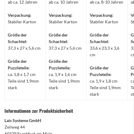
ab ca. 12 Jahren
ab ca. 10 Jahren
ab ca. 8-10 Jahren
a
Verpackung:
Verpackung:
Verpackung:
V
Stabiler Karton
Stabiler Karton
Stabiler Karton
S
Größe der
Größe der
Größe der
G
Schachtel:
Schachtel:
Schachtel:
S
37,3 x 27 x 5,6 cm
37,3 x 27 x 5,6 cm
33,6 x 23,3 x 3,6
3
cm
c
Größe der
Größe der
Puzzleteile:
Puzzleteile:
Größe der
G
ca. 1,8 x 1,7 cm
ca. 1,9 x 1,6 cm
Puzzleteile:
P
Teile sind 1,9mm
Teile sind 1,9mm
ca. 1,9 x 1,8 cm
c
stark
stark
Teile sind 1,9mm
T
stark
s
Informationen zur Produktsicherheit
Lais Systeme GmbH
Zeilweg 44
60439 Frankfurt am Main