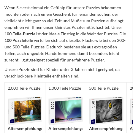
Wenn Sie erst einmal ein Gefühlp für unsere Puzzles bekommen
möchten oder nach einem Geschenk für jemanden suchen, der
vielleicht nicht ganz so viel Zeit und Muße zum Puzzlen aufbringt,
empfehlen wir Ihnen unser kleinstes Puzzle mit Schachtel: Unser
100-Teile-Puzzle
ist der ideale Einstieg in die Welt der Puzzles. Die
100 Puzzleteile
verteilen sich auf dieselbe Fläche wie bei den 200-
und 500-Teile-Puzzles. Dadurch bestehen sie aus extragroßen
Teilen, auch ungeübte Hände kommend damit besonders leicht
zurecht – gut geeignet speziell für unerfahrene Puzzler.
Unsere Puzzle sind für Kinder unter 3 Jahren nicht geeignet, da
verschluckbare Kleinteile enthalten sind.
2.000 Teile Puzzle
1.000 Teile Puzzle
500 Teile Puzzle
2
Altersempfehlung:
Altersempfehlung:
Altersempfehlung:
A