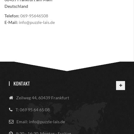
Deutschland
Telefon:
069-95646508
E-Mail:
info@puzzle-lais.de
KONTAKT
Zeilweg 44, 60439 Frankfurt
T: 069 95 64 65 08
Email: info@puzzle-lais.de
9:30 - 16:30, Montag - Freitag