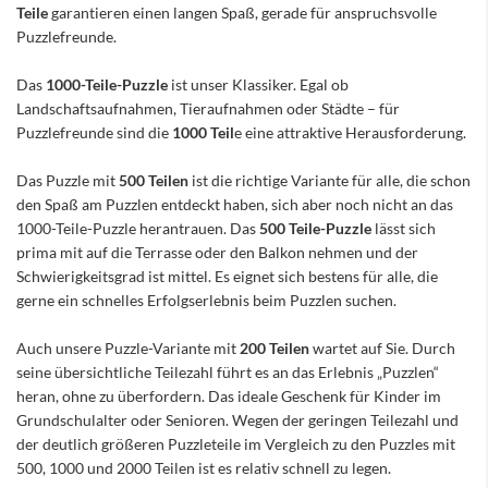
Teile
garantieren einen langen Spaß, gerade für anspruchsvolle
Puzzlefreunde.
Das
1000-Teile-Puzzle
ist unser Klassiker. Egal ob
Landschaftsaufnahmen, Tieraufnahmen oder Städte – für
Puzzlefreunde sind die
1000 Teil
e eine attraktive Herausforderung.
Das Puzzle mit
500 Teilen
ist die richtige Variante für alle, die schon
den Spaß am Puzzlen entdeckt haben, sich aber noch nicht an das
1000-Teile-Puzzle herantrauen. Das
500 Teile-Puzzle
lässt sich
prima mit auf die Terrasse oder den Balkon nehmen und der
Schwierigkeitsgrad ist mittel. Es eignet sich bestens für alle, die
gerne ein schnelles Erfolgserlebnis beim Puzzlen suchen.
Auch unsere Puzzle-Variante mit
200 Teilen
wartet auf Sie. Durch
seine übersichtliche Teilezahl führt es an das Erlebnis „Puzzlen“
heran, ohne zu überfordern. Das ideale Geschenk für Kinder im
Grundschulalter oder Senioren. Wegen der geringen Teilezahl und
der deutlich größeren Puzzleteile im Vergleich zu den Puzzles mit
500, 1000 und 2000 Teilen ist es relativ schnell zu legen.