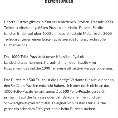
BEWERTUNGEN
Unsere Puzzles gibt es in fünf verschiedenen Größen. Das mit
2000
Teilen
ist eines der größten Puzzles am Markt. Puzzlen Sie die
tollsten Bilder auf über 6000 cm², das ist fast ein Meter breit.
2000
Teile
garantieren einen langen Spaß, gerade für anspruchsvolle
Puzzlefreunde.
Das
1000-Teile-Puzzle
ist unser Klassiker. Egal ob
Landschaftsaufnahmen, Tieraufnahmen oder Städte – für
Puzzlefreunde sind die
1000 Teil
e eine attraktive Herausforderung.
Das Puzzle mit
500 Teilen
ist die richtige Variante für alle, die schon
den Spaß am Puzzlen entdeckt haben, sich aber noch nicht an das
1000-Teile-Puzzle herantrauen. Das
500 Teile-Puzzle
lässt sich
prima mit auf die Terrasse oder den Balkon nehmen und der
Schwierigkeitsgrad ist mittel. Es eignet sich bestens für alle, die
gerne ein schnelles Erfolgserlebnis beim Puzzlen suchen.