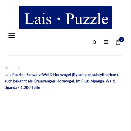
Navigation
Mein 
umschalten
0
Home
Lais Puzzle - Schwarz-Weiß-Hornvogel (Bycanistes subcylindricus),
auch bekannt als Grauwangen-Hornvogel, im Flug, Mpanga-Wald,
Uganda - 1.000 Teile
Zum
Ende
der
Bildergalerie
springen