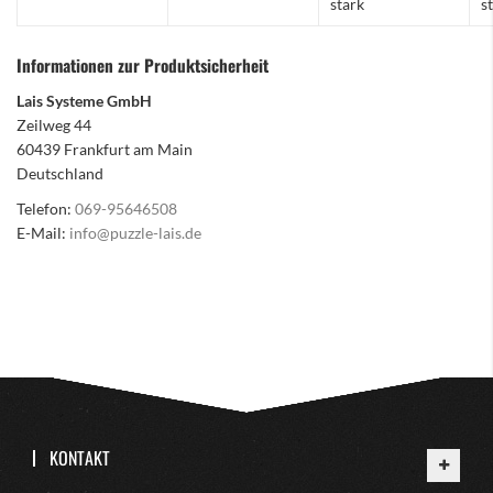
stark
s
Informationen zur Produktsicherheit
Lais Systeme GmbH
Zeilweg 44
60439 Frankfurt am Main
Deutschland
Telefon:
069-95646508
E-Mail:
info@puzzle-lais.de
KONTAKT