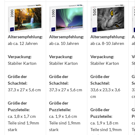
Altersempfehlung:
Altersempfehlung:
Altersempfehlung:
A
ab ca. 12 Jahren
ab ca. 10 Jahren
ab ca. 8-10 Jahren
a
Verpackung:
Verpackung:
Verpackung:
V
Stabiler Karton
Stabiler Karton
Stabiler Karton
S
Größe der
Größe der
Größe der
G
Schachtel:
Schachtel:
Schachtel:
S
37,3 x 27 x 5,6 cm
37,3 x 27 x 5,6 cm
33,6 x 23,3 x 3,6
3
cm
c
Größe der
Größe der
Puzzleteile:
Puzzleteile:
Größe der
G
ca. 1,8 x 1,7 cm
ca. 1,9 x 1,6 cm
Puzzleteile:
P
Teile sind 1,9mm
Teile sind 1,9mm
ca. 1,9 x 1,8 cm
c
stark
stark
Teile sind 1,9mm
T