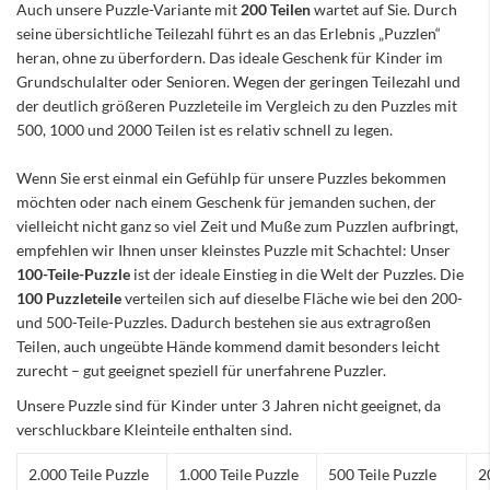
Auch unsere Puzzle-Variante mit
200 Teilen
wartet auf Sie. Durch
seine übersichtliche Teilezahl führt es an das Erlebnis „Puzzlen“
heran, ohne zu überfordern. Das ideale Geschenk für Kinder im
Grundschulalter oder Senioren. Wegen der geringen Teilezahl und
der deutlich größeren Puzzleteile im Vergleich zu den Puzzles mit
500, 1000 und 2000 Teilen ist es relativ schnell zu legen.
Wenn Sie erst einmal ein Gefühlp für unsere Puzzles bekommen
möchten oder nach einem Geschenk für jemanden suchen, der
vielleicht nicht ganz so viel Zeit und Muße zum Puzzlen aufbringt,
empfehlen wir Ihnen unser kleinstes Puzzle mit Schachtel: Unser
100-Teile-Puzzle
ist der ideale Einstieg in die Welt der Puzzles. Die
100 Puzzleteile
verteilen sich auf dieselbe Fläche wie bei den 200-
und 500-Teile-Puzzles. Dadurch bestehen sie aus extragroßen
Teilen, auch ungeübte Hände kommend damit besonders leicht
zurecht – gut geeignet speziell für unerfahrene Puzzler.
Unsere Puzzle sind für Kinder unter 3 Jahren nicht geeignet, da
verschluckbare Kleinteile enthalten sind.
2.000 Teile Puzzle
1.000 Teile Puzzle
500 Teile Puzzle
2