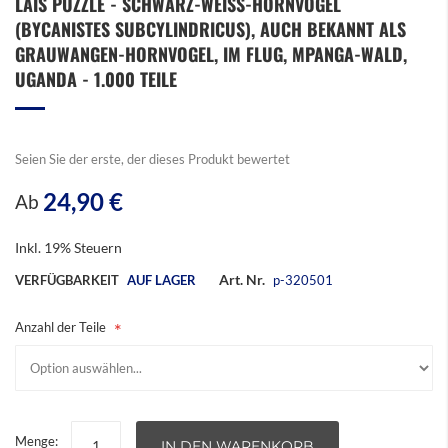
LAIS PUZZLE - SCHWARZ-WEISS-HORNVOGEL (
Anfang
BYCANISTES SUBCYLINDRICUS), AUCH BEKANNT ALS G
der
Bildergalerie
RAUWANGEN-HORNVOGEL, IM FLUG, MPANGA-WALD, U
springen
GANDA - 1.000 TEILE
Seien Sie der erste, der dieses Produkt bewertet
24,90 €
Ab
Inkl. 19% Steuern
Art. Nr.
VERFÜGBARKEIT
AUF LAGER
p-320501
Anzahl der Teile
Menge:
IN DEN WARENKORB