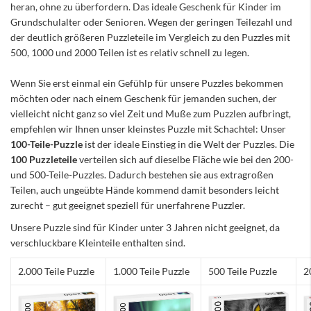
heran, ohne zu überfordern. Das ideale Geschenk für Kinder im
Grundschulalter oder Senioren. Wegen der geringen Teilezahl und
der deutlich größeren Puzzleteile im Vergleich zu den Puzzles mit
500, 1000 und 2000 Teilen ist es relativ schnell zu legen.
Wenn Sie erst einmal ein Gefühlp für unsere Puzzles bekommen
möchten oder nach einem Geschenk für jemanden suchen, der
vielleicht nicht ganz so viel Zeit und Muße zum Puzzlen aufbringt,
empfehlen wir Ihnen unser kleinstes Puzzle mit Schachtel: Unser
100-Teile-Puzzle
ist der ideale Einstieg in die Welt der Puzzles. Die
100 Puzzleteile
verteilen sich auf dieselbe Fläche wie bei den 200-
und 500-Teile-Puzzles. Dadurch bestehen sie aus extragroßen
Teilen, auch ungeübte Hände kommend damit besonders leicht
zurecht – gut geeignet speziell für unerfahrene Puzzler.
Unsere Puzzle sind für Kinder unter 3 Jahren nicht geeignet, da
verschluckbare Kleinteile enthalten sind.
2.000 Teile Puzzle
1.000 Teile Puzzle
500 Teile Puzzle
2