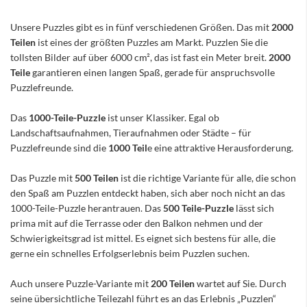
Unsere Puzzles gibt es in fünf verschiedenen Größen. Das mit
2000
Teilen
ist eines der größten Puzzles am Markt. Puzzlen Sie die
tollsten Bilder auf über 6000 cm², das ist fast ein Meter breit.
2000
Teile
garantieren einen langen Spaß, gerade für anspruchsvolle
Puzzlefreunde.
Das
1000-Teile-Puzzle
ist unser Klassiker. Egal ob
Landschaftsaufnahmen, Tieraufnahmen oder Städte – für
Puzzlefreunde sind die
1000 Teil
e eine attraktive Herausforderung.
Das Puzzle mit
500 Teilen
ist die richtige Variante für alle, die schon
den Spaß am Puzzlen entdeckt haben, sich aber noch nicht an das
1000-Teile-Puzzle herantrauen. Das
500 Teile-Puzzle
lässt sich
prima mit auf die Terrasse oder den Balkon nehmen und der
Schwierigkeitsgrad ist mittel. Es eignet sich bestens für alle, die
gerne ein schnelles Erfolgserlebnis beim Puzzlen suchen.
Auch unsere Puzzle-Variante mit
200 Teilen
wartet auf Sie. Durch
seine übersichtliche Teilezahl führt es an das Erlebnis „Puzzlen“