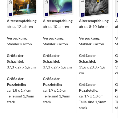
Altersempfehlung:
Altersempfehlung:
Altersempfehlung:
A
ab ca. 12 Jahren
ab ca. 10 Jahren
ab ca. 8-10 Jahren
a
Verpackung:
Verpackung:
Verpackung:
V
Stabiler Karton
Stabiler Karton
Stabiler Karton
S
Größe der
Größe der
Größe der
G
Schachtel:
Schachtel:
Schachtel:
S
37,3 x 27 x 5,6 cm
37,3 x 27 x 5,6 cm
33,6 x 23,3 x 3,6
3
cm
c
Größe der
Größe der
Puzzleteile:
Puzzleteile:
Größe der
G
ca. 1,8 x 1,7 cm
ca. 1,9 x 1,6 cm
Puzzleteile:
P
Teile sind 1,9mm
Teile sind 1,9mm
ca. 1,9 x 1,8 cm
c
stark
stark
Teile sind 1,9mm
T
stark
s