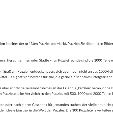
ilen
ist eines der größten Puzzles am Markt. Puzzlen Sie die tollsten Bilder
men, Tieraufnahmen oder Städte – für Puzzlefreunde sind die
1000 Teil
e 
n den Spaß am Puzzlen entdeckt haben, sich aber noch nicht an das 1000-Te
el. Es eignet sich bestens für alle, die gerne ein schnelles Erfolgserleb
e übersichtliche Teilezahl führt es an das Erlebnis „Puzzlen“ heran, ohn
Puzzleteile im Vergleich zu den Puzzles mit 500, 1000 und 2000 Teilen ist
n oder nach einem Geschenk für jemanden suchen, der vielleicht nicht 
 der ideale Einstieg in die Welt der Puzzles. Die
100 Puzzleteile
verteilen 