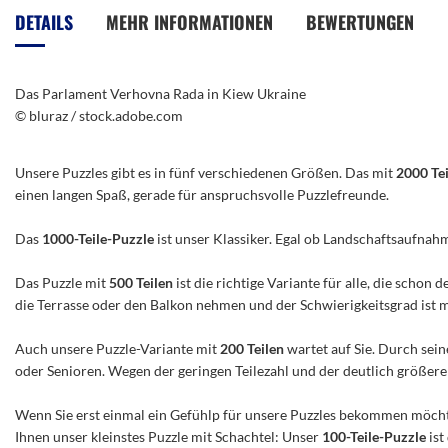
der
DETAILS
MEHR INFORMATIONEN
BEWERTUNGEN
Bildergalerie
springen
Das Parlament Verhovna Rada in Kiew Ukraine
© bluraz / stock.adobe.com
Unsere Puzzles gibt es in fünf verschiedenen Größen. Das mit
2000 Te
einen langen Spaß, gerade für anspruchsvolle Puzzlefreunde.
Das
1000-Teile-Puzzle
ist unser Klassiker. Egal ob Landschaftsaufnah
Das Puzzle mit
500 Teilen
ist die richtige Variante für alle, die scho
die Terrasse oder den Balkon nehmen und der Schwierigkeitsgrad ist mitt
Auch unsere Puzzle-Variante mit
200 Teilen
wartet auf Sie. Durch sein
oder Senioren. Wegen der geringen Teilezahl und der deutlich größeren 
Wenn Sie erst einmal ein Gefühlp für unsere Puzzles bekommen möchte
Ihnen unser kleinstes Puzzle mit Schachtel: Unser
100-Teile-Puzzle
ist