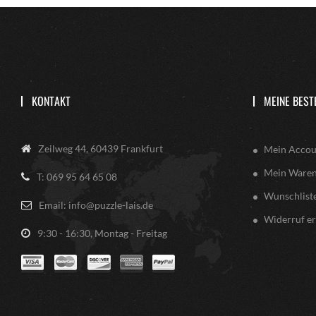
KONTAKT
MEINE BEST
Zeilweg 44, 60439 Frankfurt
Mein Accou
Mein Ware
T: 069 95 64 65 08
Wunschlist
Email: info@puzzle-lais.de
Widerruf er
9:30 - 16:30, Montag - Freitag