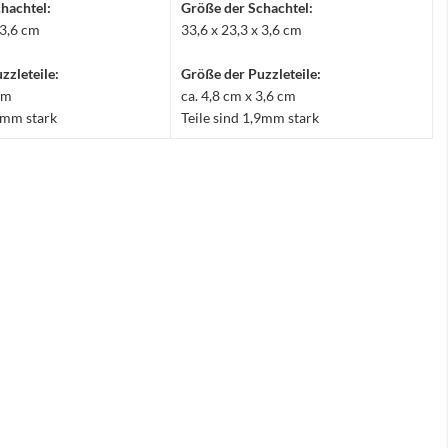
hachtel:
Größe der Schachtel:
 3,6 cm
33,6 x 23,3 x 3,6 cm
zzleteile:
Größe der Puzzleteile:
 cm
ca. 4,8 cm x 3,6 cm
,9mm stark
Teile sind 1,9mm stark