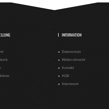
ELLUNG
INFORMATION
nt
Datenschutz
nkorb
Widerrufsrecht
e
Kontakt
klären
AGB
Impressum